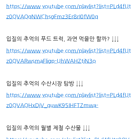
https://www.youtube.com/playlist?list=PLd4fUt
z0QVAQqNWChsgFmz3Er8rI0fW0q
입질의 추억의 푸드 트럭, 과연 먹을만 할까? ↓↓↓
https://www.youtube.com/playlist?list=PLd4fUt
z0QVARwsmaFligp-UhWAHZtjN3o
입질의 추억의 수산시장 탐방 ↓↓↓
https://www.youtube.com/playlist?list=PLd4fUt
z0QVAQHxDjV_quwK95IHFTZmwa-
입질의 추억의 월별 제철 수산물 ↓↓↓