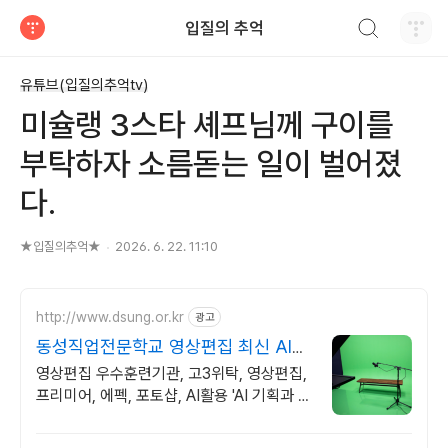
검색하기
입질의 추억
티스토리
유튜브(입질의추억tv)
미슐랭 3스타 셰프님께 구이를
부탁하자 소름돋는 일이 벌어졌
다.
★입질의추억★
2026. 6. 22. 11:10
http://www.dsung.or.kr
광고
동성직업전문학교 영상편집 최신 AI활
용 기능 습득
영상편집 우수훈련기관, 고3위탁, 영상편집,
프리미어, 에펙, 포토샵, AI활용 'AI 기획과 편
집까지' 초보자도 쉽게 배우는 영상, 기업이
원하는 실무능력 완성