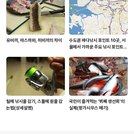
유비끼, 마스까와, 히비끼의 차이
수도권 바다낚시 포인트 10곳, 서
울에서 가까운 주요 낚시 포인트
모음
릴에 낚시줄 감기, 스풀에 원줄 감
국민이 즐겨먹는 '뷔페 생선회'의
는법(상세설명)
실체(팡가시우스 메기)