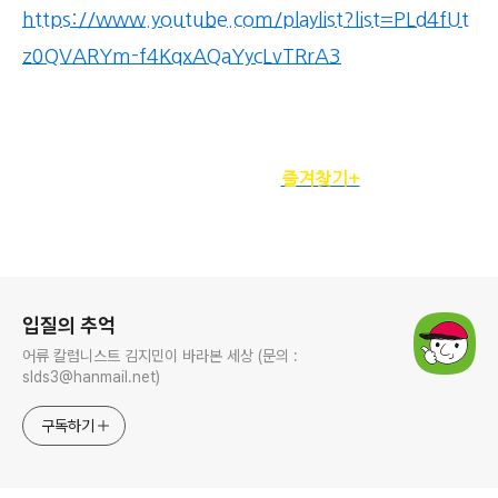
https://www.youtube.com/playlist?list=PLd4fUt
z0QVARYm-f4KqxAQaYycLvTRrA3
정기구독자를 위한
즐겨찾기+
로그 정보
입질의 추억
어류 칼럼니스트 김지민이 바라본 세상 (문의 :
slds3@hanmail.net)
구독하기