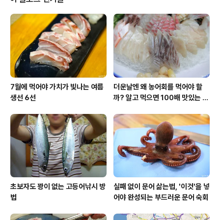
도' 부탁드려요! ^^ - 총괄 : 김지민- 기획, 촬영 : 김지민, 조
정연- 영상 편집 : 김은진 https://youtu.be/IWqzZqzZ
F7A "Today,..
7월에 먹어야 가치가 빛나는 여름
더운날엔 왜 농어회를 먹어야 할
생선 6선
까? 알고 먹으면 100배 맛있는 농
어 종류와 제철 이야기
초보자도 꽝이 없는 고등어낚시 방
실패 없이 문어 삶는법, '이것'을 넣
법
어야 완성되는 부드러운 문어 숙회