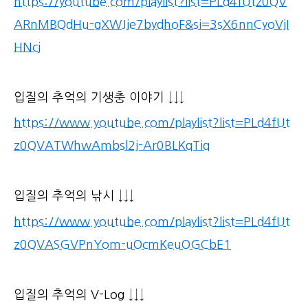
https://youtube.com/playlist?list=PLd4fUtz0QV
ARnMBQdHu-gXWJje7bydhoF&si=3sX6nnCyoVjI
HNcj
입질의 추억의 기생충 이야기 ↓↓↓
https://www.youtube.com/playlist?list=PLd4fUt
z0QVATWhwAmbsl2j-Ar0BLKqTiq
입질의 추억의 낚시 ↓↓↓
https://www.youtube.com/playlist?list=PLd4fUt
z0QVASGVPnYom-uOcmKeuOGCbE1
입질의 추억의 V-Log ↓↓↓