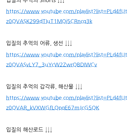
입질의 추억의 Shorts ↓↓↓
https://www.youtube.com/playlist?list=PLd4fUt
z0QVASK299dTIuT1MQj5CRncq3k
입질의 추억의 어류, 생선 ↓↓↓
https://www.youtube.com/playlist?list=PLd4fUt
z0QVASvLY7_3uYcW2ZwrQBDIWCv
입질의 추억의 갑각류, 해산물 ↓↓↓
https://www.youtube.com/playlist?list=PLd4fUt
z0QVAR_kVXWGfLQpqE67mJcG5QK
입질의 해산로드 ↓↓↓