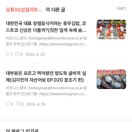
더보기
유튜브(입질의추억tv)
의 다른 글
대한민국 대표 창렬음식이라는 충무김밥, 코
스트코 신상은 다를까?(칭찬 일색 속에 숨겨
글 내용
진 실체)
비즈니스 문의 : fishingman@tmcentkorea.co.kr입
질의 추억 인스타그램 : https://www.instagram.com/
slds3입질의 추억 네이버 블로그 : https://blog.naver.
1
0
2026. 6. 20.
com/slds2입질의 추억 티스토리 블로그 : https://slds
2.tistory.com입질의 추억 페이스북 : https://www.fac
ebook.com/slds22입질의추억 유튜브 구독하기 : http
대부분은 모르고 먹어왔던 밥도둑 굴비의 실
s://www.youtube.com/입질의추억tv 최근 신상으로 출
시한 코스트코 충무김밥 솔직 리뷰입니다. 입질의추억TV
체(김지민의 자산어보 EP.020 참조기 편)
글 내용
를 구독(무료)하는 것은 사랑입니다~♥ '좋아요와 알림설
비즈니스 문의 : fishingman@tmcentkorea.co.kr입
정도' 부탁드려요! ^^ - 총괄 및 기획 : 김지민, 조정연- 촬
질의 추억 인스타그램 : https://www.instagram.com/
영 및 가편집 : 홍나라- 종합 편집 : 안수..
slds3입질의 추억 네이버 블로그 : https://blog.naver.
0
0
2026. 6. 19.
com/slds2입질의 추억 티스토리 블로그 : https://slds
2.tistory.com입질의 추억 페이스북 : https://www.fac
ebook.com/slds22입질의추억 유튜브 구독하기 : http
s://www.youtube.com/입질의추억tv 입질의추억TV를
구독(무료)하는 것은 사랑입니다~♥ '좋아요와 알림설정
이 블로그 인기글