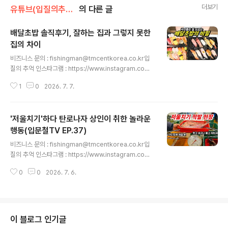
더보기
유튜브(입질의추억tv)
의 다른 글
배달초밥 솔직후기, 잘하는 집과 그렇지 못한
집의 차이
글 내용
비즈니스 문의 : fishingman@tmcentkorea.co.kr입
질의 추억 인스타그램 : https://www.instagram.com/
slds3입질의 추억 네이버 블로그 : https://blog.naver.
1
0
2026. 7. 7.
com/slds2입질의 추억 티스토리 블로그 : https://slds
2.tistory.com입질의 추억 페이스북 : https://www.fac
ebook.com/slds22입질의추억 유튜브 구독하기 : http
'저울치기'하다 탄로나자 상인이 취한 놀라운
s://www.youtube.com/입질의추억tv 입질의추억TV를
구독(무료)하는 것은 사랑입니다~♥ '좋아요와 알림설정
행동(입문철TV EP.37)
글 내용
도' 부탁드려요! ^^ - 총괄 : 김지민- 기획, 촬영 : 김지민, 조
비즈니스 문의 : fishingman@tmcentkorea.co.kr입
정연- 영상 편집 : 김은진 https://youtu.be/gsOPT1V8
질의 추억 인스타그램 : https://www.instagram.com/
nWE Today, I..
slds3입질의 추억 네이버 블로그 : https://blog.naver.
0
0
2026. 7. 6.
com/slds2입질의 추억 티스토리 블로그 : https://slds
2.tistory.com입질의 추억 페이스북 : https://www.fac
ebook.com/slds22입질의추억 유튜브 구독하기 : http
s://www.youtube.com/입질의추억tv 시대가 어떤 시대
인데 아직도 수산시장에서 이런 저울치기 상술이 존재하는
이 블로그 인기글
지 이해가 안 됩니다. 수 년 째 반복해서 말하고 있지만 저