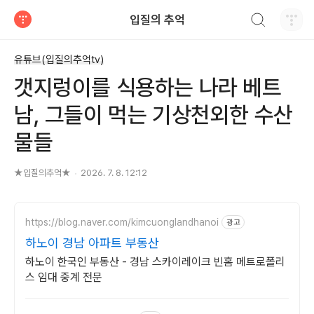
검색하기
입질의 추억
티스토리
유튜브(입질의추억tv)
갯지렁이를 식용하는 나라 베트
남, 그들이 먹는 기상천외한 수산
물들
★입질의추억★
2026. 7. 8. 12:12
https://blog.naver.com/kimcuonglandhanoi
광고
하노이 경남 아파트 부동산
하노이 한국인 부동산 - 경남 스카이레이크 빈홈 메트로폴리
스 임대 중계 전문