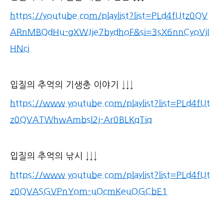
https://youtube.com/playlist?list=PLd4fUtz0QV
ARnMBQdHu-gXWJje7bydhoF&si=3sX6nnCyoVjI
HNcj
입질의 추억의 기생충 이야기 ↓↓↓
https://www.youtube.com/playlist?list=PLd4fUt
z0QVATWhwAmbsl2j-Ar0BLKqTiq
입질의 추억의 낚시 ↓↓↓
https://www.youtube.com/playlist?list=PLd4fUt
z0QVASGVPnYom-uOcmKeuOGCbE1