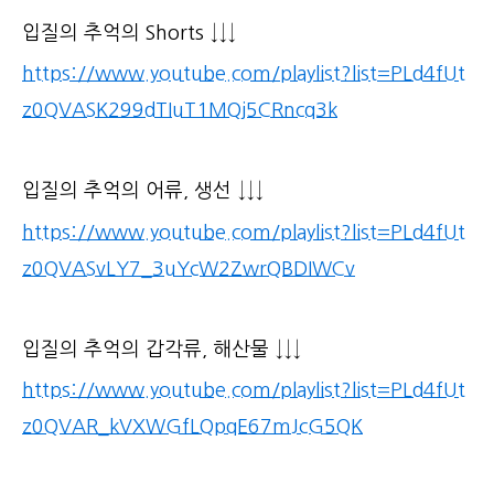
입질의 추억의 Shorts ↓↓↓
https://www.youtube.com/playlist?list=PLd4fUt
z0QVASK299dTIuT1MQj5CRncq3k
입질의 추억의 어류, 생선 ↓↓↓
https://www.youtube.com/playlist?list=PLd4fUt
z0QVASvLY7_3uYcW2ZwrQBDIWCv
입질의 추억의 갑각류, 해산물 ↓↓↓
https://www.youtube.com/playlist?list=PLd4fUt
z0QVAR_kVXWGfLQpqE67mJcG5QK