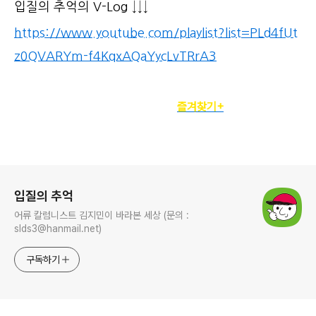
입질의 추억의 V-Log ↓↓↓
https://www.youtube.com/playlist?list=PLd4fUt
z0QVARYm-f4KqxAQaYycLvTRrA3
정기구독자를 위한
즐겨찾기+
로그 정보
입질의 추억
어류 칼럼니스트 김지민이 바라본 세상 (문의 :
slds3@hanmail.net)
구독하기