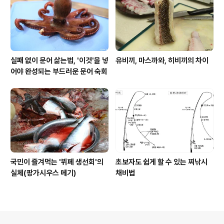
실패 없이 문어 삶는법, '이것'을 넣
유비끼, 마스까와, 히비끼의 차이
어야 완성되는 부드러운 문어 숙회
국민이 즐겨먹는 '뷔페 생선회'의
초보자도 쉽게 할 수 있는 찌낚시
실체(팡가시우스 메기)
채비법