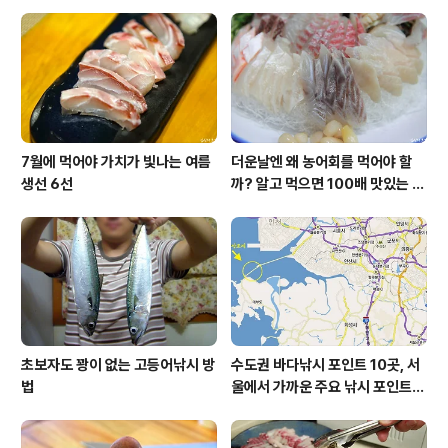
울치기(중량을 부풀려 편취하는 사기 판매)는 수산시장의
미래 발전과 신뢰도를 깎아먹는 주범입니다. 저울치기가..
7월에 먹어야 가치가 빛나는 여름
더운날엔 왜 농어회를 먹어야 할
생선 6선
까? 알고 먹으면 100배 맛있는 농
어 종류와 제철 이야기
초보자도 꽝이 없는 고등어낚시 방
수도권 바다낚시 포인트 10곳, 서
법
울에서 가까운 주요 낚시 포인트
모음