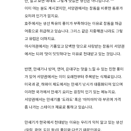
만, 알고 보면 얘네도 그렇게 맛없는 생선은 아니랍니다. ^^
이미 아는 분도 계시겠지만, 서양권에서는 참돔을 비롯한 돔류가
오히려 인기가 없지요.
호주에서는 생선 특유의 풍미가 부족하다는 이유로 참돔을 하급
어종으로 취급하고 있습니다. 그리스 같은 지중해권 나라도 그렇
고 유럽은 더하지요.
아시아권에서는 기품있고 담백한 맛으로 사랑받는 참돔이 서양권
에서는 되려 '맛이 밋밋하다'는 이유로 천대받고 있는 것입니다.
반면, 만새기나 방어, 연어, 은대구는 맛을 느낄 수 있는 진한 풍미
가 있어 서양권에서는 이미 오래전부터 주목받는 식재료입니다.
미국과 괌, 하와이 제도에서는 만새기 낚시가 대중화되어 있으며
이러한 국가에서 만새기 요리는 굉장히 인기 있는 메뉴지요.
서양권에서는 만새기를 '도라도' 혹은 '마히마히'라 부르며 가격
좀 나가는 스테이크 재료로 통하고 있습니다.
만새기가 한국에서 천대받는 이유는 우리가 익히 알고 있는 생선
(우럭, 광어, 도미 등)의 풍미와 다르기 때문인데요.