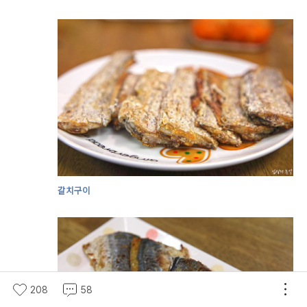
갈치구이
208
58