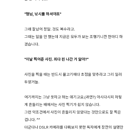
"형님, 낚시를 하셔야죠"
그래 잘났어 정말. 것도 복수라고.
그때는 말을 안 했는데 지금은 모두가 보는 조행기니깐 한마디 하
겠습니다.
"이날 찍어준 사진. 죄다 핀 나간 거 알아?"
사진을 찍을 때는 반드시 물고기에다 초점을 맞추라고 그리 일러
두었거늘.
여기까지는 그냥 웃자고 하는 얘기고요.(과연?) 아시다시피 저렇
게 흔들리는 배에서는 사진 찍기가 쉽지 않습니다.
그런 악조건에서 사진이 흔들리지 않았다는 것만으로도 잘 찍은
겁니다. ^^
더군다나 DSLR 카메라를 다뤄보지 못한 독자에게 잠깐의 설명만