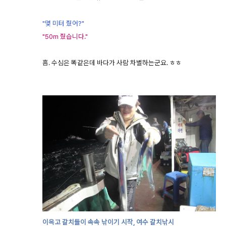
"몇 미터 줬어?"
"50m 줬습니다."
흠. 수심은 똑같은데 바다가 사람 차별하는군요. ㅎㅎ
이윽고 갈치들이 속속 낚이기 시작, 여수 갈치낚시