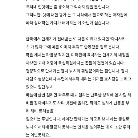
우리네 입맛에는 좀 생소하고 익숙지 않을 뿐입니다.
그러니깐 '맛에 대한 평가'는 그 나라에서 필요로 하는 어자원에
따라 상대적인 가치가 매겨지는 게 아닌가 싶습니다.
한국에서 만새기가 천대받는 또 다른 이유가 있다면 '아니사키
스'가 많아 그에 따른 이미지 추락도 한몫했을 걸로 봅니다.
작은 개체는 확률상 적지만, 미터급에 육박하는 만세기의 내장을
까보면 고래 회충이 득실득실하다는 꾼들의 전언이 있습니다.
결정적으로 만새기는 갈치 낚시의 훼방꾼이라는 점입니다. 갈치
처럼 야행성인데다 수면에서부터 내리는 미끼를 호시탐탐 노리고
있으니 일단 낚시
바늘에 한번 걸리면 좌우로 째고 달리는 난폭한 성격에 옆 사람 채
비를 감아버리기도 하며 뱃전에 올려진 뒤에도 심하게 난동을 부
려 채비 트러블을
일으키는 주범입니다. 하여간 만새기는 외모로 보나 하는 행실로
보나 이래저래 깔끔치 못하다는 인식을 심어주는 데 이 또한 무리
는 아닌듯해요.