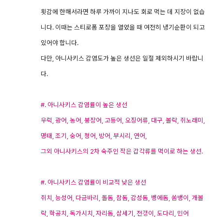
횟감에 한해서라면 하루 가까이 지나도 회로 먹는 데 지장이 없습
니다. 이때는 스티로폼 포장을 열었을 때 여전히 냉기순환이 되고
있어야 합니다.
다만, 아니사키스 감염도가 높은 생선은 일절 제외하시기 바랍니
다.
#. 아니사키스 감염률이 높은 생선
우럭, 광어, 농어, 붕장어, 고등어, 오징어류, 대구, 볼락, 쥐노래미,
명태, 조기, 숭어, 청어, 방어, 부시리, 연어,
그외 아니사키스의
2차 숙주인 작은 갑각류를 먹이로 하는 생선.
#. 아니사키스 감염률이 비교적 낮은 생선
쥐치, 능성어, 다금바리, 돌돔, 참돔, 감성돔, 벵에돔, 쏨뱅이, 개볼
락, 학공치, 독가시치, 자리돔, 삼세기, 전갱이, 도다리, 민어