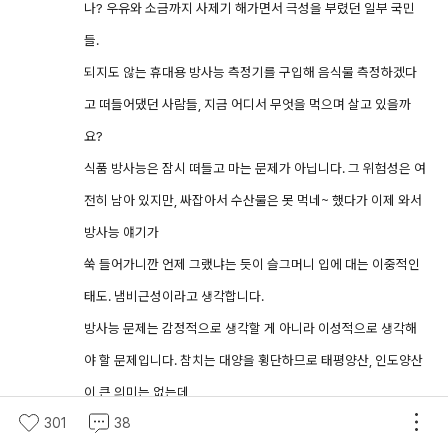
나? 우유와 소금까지 사제기 해가면서 극성을 부렸던 일부 국민
들.
되지도 않는 휴대용 방사능 측정기를 구입해 음식물 측정하겠다
고 떠들어댔던 사람들, 지금 어디서 무엇을 먹으며 살고 있을까
요?
식품 방사능은 잠시 떠들고 마는 문제가 아닙니다. 그 위험성은 여
전히 남아 있지만, 싸잡아서 수산물은 못 먹네~ 했다가 이제 와서
방사능 얘기가
쑥 들어가니깐 언제 그랬냐는 듯이 슬그머니 입에 대는 이중적인
태도. 냄비근성이라고 생각합니다.
방사능 문제는 감정적으로 생각할 게 아니라 이성적으로 생각해
야 할 문제입니다. 참치는 대양을 횡단하므로 태평양산, 인도양산
이 큰 의미는 없는데
301
38
이들 생선이 가지는 방사선량이 미량이나마 있다 해도 우리가 평