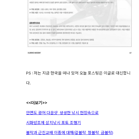
PS : 저는 지금 한국을 떠나 있어 오늘 포스팅은 이글로 대신합니
다.
<<더보기>>
안면도 광어 다운샷, 생생한 낚시 현장속으로
시화방조제 삼치낚시 포토 조행기
볼락과 근친교배 이종에 대해(갈볼락, 청볼락, 금볼락)