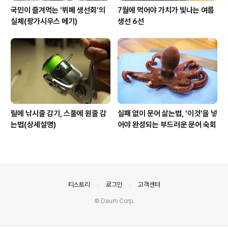
국민이 즐겨먹는 '뷔페 생선회'의
7월에 먹어야 가치가 빛나는 여름
실체(팡가시우스 메기)
생선 6선
릴에 낚시줄 감기, 스풀에 원줄 감
실패 없이 문어 삶는법, '이것'을 넣
는법(상세설명)
어야 완성되는 부드러운 문어 숙회
의안내
티스토리
로그인
고객센터
© Daum Corp.