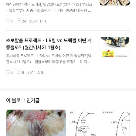
예식장에서 먹은 도미회, 맛있었나요? (월간낚시21 1월호)
- 입질부부의 좌충우돌 조행기 - 미지의 생선회 대 탐험 -
초보탈출 프로젝트 - LB릴 vs 드랙릴 어떤 게 좋을까? -
0
24
2014. 1. 11.
생선회, 제대로 알고 먹자! : 예식장에서 먹은 도미 초밥, 맛
있었나요? 원문 보기 : 틸라피아(역돔)의 두 얼굴, 대장균
초밥은 이제 그만 식인상어와 개복치 해체 장면 식당에서
초보탈출 프로젝트 - LB릴 vs 드랙릴 어떤 게
'음식이 입에 맞으세요?'라고 묻는다면 낚시 포인트와 항공
권 예약 팁, 총 정리 정글의 법칙, 그루퍼 조작 의혹에 관한
좋을까? (월간낚시21 1월호)
글 내용
내 생각 제 블로그가 마음에 들면 구독+해 주세요!
초보탈출 프로젝트 - LB릴 vs 드랙릴 어떤 게 좋을까? (월
간낚시21 1월호) - 입질부부의 좌충우돌 조행기 - 미지의
생선회 대 탐험 - 초보탈출 프로젝트(마지막 회) : 드랙릴 V
0
8
2014. 1. 8.
S LB릴 어떤 게 좋을까? - 생선회, 제대로 알고 먹자! : 예
식장에서 먹은 도미 초밥, 맛있었나요? 원문 : LB릴 VS 드
랙릴, 무엇을 사용해야 할지 고민이라면? [낚시용품 구입
하기] 50만원으로 바다 낚시장비 구입하기 저가형 LB릴,
오쿠마 레브라 사용 후기 해금강 자살바위에서 겨울 감성
이 블로그 인기글
돔 낚시 바다낚시의 종결자, 기초상식 정리(완결편) 제 블
로그가 마음에 들면 구독+해 주세요!