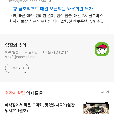
http://m.coupang.com
광고
쿠팡 금호리조트 매일 오픈되는 와우회원 특가
쿠팡, 빠른 예약, 편리한 결제, 안심 환불, 매일 7시 골드박스
최저가 보장 신규 와우회원 최대 2만3천원 쿠폰팩+5% 추가
적립 혜택! 여행도 이제 쿠팡에서!
로그 정보
입질의 추억
어류 칼럼니스트 김지민이 바라본 세상 (문의 :
slds3@hanmail.net)
구독하기
더보기
월간지 칼럼
의 다른 글
예식장에서 먹은 도미회, 맛있었나요? (월간
낚시21 1월호)
글 내용