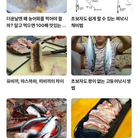
더운날엔 왜 농어회를 먹어야 할
초보자도 쉽게 할 수 있는 찌낚시
까? 알고 먹으면 100배 맛있는 농
채비법
어 종류와 제철 이야기
유비끼, 마스까와, 히비끼의 차이
초보자도 꽝이 없는 고등어낚시 방
법