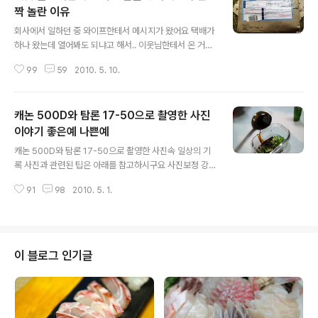
짝 놀란 이유
글 내용
회사에서 일하던 중 와이프한테서 메시지가 왔어요 택배가
하나 왔는데 열어봐도 되냐고 해서.. 이웃님한테서 온 거니
깐 열어보고 사진 좀 찍어놓으라고 일러뒀었죠 ^^ 혹시라
99
59
2010. 5. 10.
도 포스팅하게 될지도 모르니깐 ㅎㅎㅎ (투철한 포스팅 정
신!!!) 저도 워낙 먹는거 좋아하고 맛집이나 요리에 관심이
많다 보니 자연스레 음식 관련 블로거님들과 소통을 자주
캐논 500D와 탐론 17-50으로 촬영한 사진
하는 편인데요 알게된지 오래되진 않았지만 최근들어 이
분의 블로그를 자주 가다보니 운좋게도 선착순 이벤트에 1
이야기 좋은예 나쁜예
글 내용
등으로 댓글을 남기게 되었답니다 ^^ 음훼훼훼~ 제가 이런
캐논 500D와 탐론 17-50으로 촬영한 사진속 일상의 기
건 또 빠릿빠릿한지라 ㅋㅋ 무튼..그렇게해서 받게된 이웃
록 사진과 관련된 팁은 아래를 참고하시구요 사진보정 강
님의 선물을 와이프가 열어보고 사진을 찍었다고 합니다.
좌 "사진 초보자가 꼭 알아야할 사진구도 잡기 네가지 노하
이웃님이 보내주신 선물에 울 와이프 완전 감동먹었다지
91
98
2010. 5. 1.
우" 사진보정 강좌 "노이즈 제거 쉽고 빠르게 하는 노하우"
뭐예요 ㅎㅎ 손수 구우신 파운드 케익과 두..
사진보정 강좌 "똑딱이로 DSLR효과를 내는 3가지 노하
우" 사진보정 강좌 "샤프니스 보정의 모든것 PART.1 - 선
명한 이미지 만들기" 사진보정 강좌 "화이트 밸런스 쉽게
보정하는 방법" 오늘은 사진 속 일상 이야기중에 "좋은예
이 블로그 인기글
나쁜예"를 만들어 봤습니다. 1. 공원 풍경 공원풍경의 생
기발랄한 예 공원풍경의 부담스러운 예 2. 캥거루의 행동
행동의 적절한 예 행동의 민망스러운 예 3. 자연 자연을 대
하는 진지한 예 진지함을 그새 잊은 예 4. 손에 쥐어준 손에