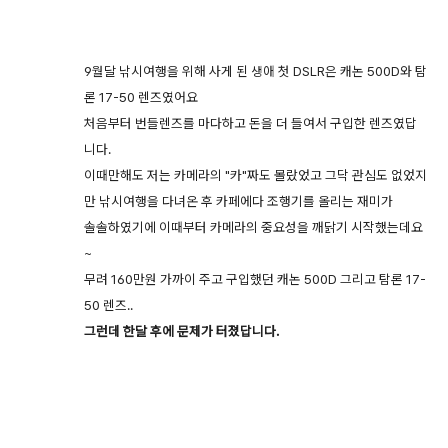
9월달 낚시여행을 위해 사게 된 생애 첫 DSLR은 캐논 500D와 탐
론 17-50 렌즈였어요
처음부터 번들렌즈를 마다하고 돈을 더 들여서 구입한 렌즈였답
니다.
이때만해도 저는 카메라의 "카"짜도 몰랐었고 그닥 관심도 없었지
만 낚시여행을 다녀온 후 카페에다
조행기를 올리는 재미가
솔솔하였기에 이때부터 카메라의 중요성을 깨닭기 시작했는데요
~
무려 160만원 가까이 주고 구입했던 캐논 500D 그리고 탐론 17-
50 렌즈..
그런데 한달 후에 문제가 터졌답니다.