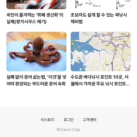
국민이 즐겨먹는 '뷔페 생선회'의
초보자도 쉽게 할 수 있는 찌낚시
실체(팡가시우스 메기)
채비법
실패 없이 문어 삶는법, '이것'을 넣
수도권 바다낚시 포인트 10곳, 서
어야 완성되는 부드러운 문어 숙회
울에서 가까운 주요 낚시 포인트
모음
의안내
티스토리
로그인
고객센터
© Daum Corp.