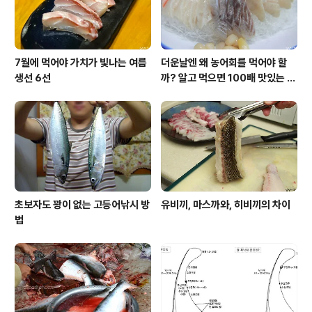
쥐어주..
7월에 먹어야 가치가 빛나는 여름
더운날엔 왜 농어회를 먹어야 할
생선 6선
까? 알고 먹으면 100배 맛있는 농
어 종류와 제철 이야기
초보자도 꽝이 없는 고등어낚시 방
유비끼, 마스까와, 히비끼의 차이
법