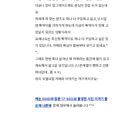
다보니 장비 업그레이드에도 관심이 안갈 수가 없는데
요
저에게 꼭 맞는 렌즈도 하나 더 구입하고 싶고, 낚시갈
땐 똑딱이를 가져가야 하는데 지금의 똑딱이가 언제 고
장날지 모르는 상황이라서
요새나오는 최신형 똑딱이도 하나 더 구입하고 싶은 맘
이 있답니다. 카메라 욕심이 벌써부터 생기고 있네요 ^
^;
그래도 한번 죽다 살아난 제 카메라는 중간에 팔지 않고
계속해서 끌고갈 생각입니다. (니콘계열이 쨍하고 선명
하다던데.. 흠 ㅎㅎ)
저의 우열곡절 카메라 이야기는 여기까지구요~
캐논 500D와 탐론 17-50으로 촬영한 사진 이야기 좋
은예 나쁜예
함께 첨부해서 올려봅니다 ^^*