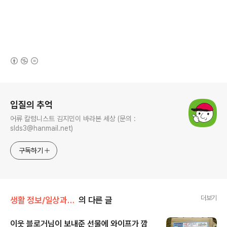
(새창열림)
로그 정보
입질의 추억
어류 칼럼니스트 김지민이 바라본 세상 (문의 :
slds3@hanmail.net)
구독하기
더보기
생활 정보/일상과 생각, 사진
의 다른 글
이웃 블로거님이 보내준 선물에 와이프가 깜