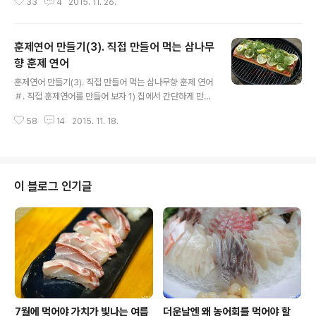
33
4
2015. 11. 26.
에 이 미역국도 지역색이 뚜렷합니다. 보통은 소고기 미역
국을 으뜸으로 꼽지만, 강원도에서는 황태 미역국을 끓이
고, 바닷가를 낀 해안가 지역에서는 굴과 조개를 이용한 미
훈제연어 만들기(3). 직접 만들어 먹는 삼나무
역국, 제주도에서는 옥돔과 성게 알(난소) 미역국이 유명합
니다. 도시 사람들에게는 생소하지만, 생선을 넣고 푹 우린
향 훈제 연어
글 내용
미역국도 남도에서는 인기입니다. 미역국에 얽힌 풍속도
훈제연어 만들기(3). 직접 만들어 먹는 삼나무향 훈제 연어
있습니다. 우리나라는 아이를 출산한 산모에게 제일 먼저
＃. 직접 훈제연어를 만들어 보자 1) 집에서 간단하게 만들
흰 쌀밥과 미역국을 올리는데 이때의 미역국을 '첫국밥'이
어 먹는 훈제연어 2) 10분이면 완성하는 장작불 훈제연어
라 하여 다른 재료를 넣지 않고 오로지 간장과 참기름만으
58
14
2015. 11. 18.
3) 캠핑장에서 만들어 먹는 삼나무향 훈제 연어 4) 전통 방
로 끓입니다. 아직 출산하지 않은 산모를 위한..
식으로 훈연한 훈제연어회 훈제연어에 관심이 있는 분들은
앞서 9~10월에 썼던 훈제연어 관련 글을 참고해 주시기
바랍니다. 여기에는 훈제의 개념과 원리, 그리고 왜 훈제를
해서 먹어야 하는지가 설명되었기에 오늘은 서론을 생략하
이 블로그 인기글
고 곧바로 본론으로 들어가겠습니다. 오늘 이야기의 핵심
은 기존의 훈연 톱밥을 이용한 훈연이 아닌 삼나무판을 이
용해 삼나무 향을 입히는 방식입니다. 훈연 톱밥을 이용한
훈제보다 맛이 좋고, 훨씬 쉽고 간편하기 때문에 초심자가
따라 했을 때 실패율이 ..
7월에 먹어야 가치가 빛나는 여름
더운날엔 왜 농어회를 먹어야 할