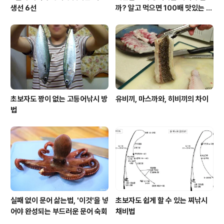
생선 6선
까? 알고 먹으면 100배 맛있는 농
어 종류와 제철 이야기
초보자도 꽝이 없는 고등어낚시 방
유비끼, 마스까와, 히비끼의 차이
법
실패 없이 문어 삶는법, '이것'을 넣
초보자도 쉽게 할 수 있는 찌낚시
어야 완성되는 부드러운 문어 숙회
채비법