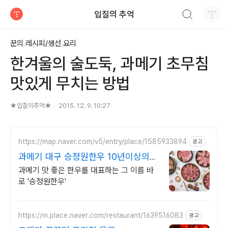
검색하기
입질의 추억
티스토리
꾼의 레시피/생선 요리
한겨울의 술도둑, 과메기 초무침
맛있게 무치는 방법
★입질의추억★
2015. 12. 9. 10:27
https://map.naver.com/v5/entry/place/1585933894
광고
과메기 대구 승정원한우 10년이상의
한우 전통 맛집
과메기 맛 좋은 한우를 대표하는 그 이름 바
로 '승정원한우'
https://m.place.naver.com/restaurant/1639516083
광고