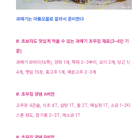
과메기는 마름모꼴로 잘라서 준비한다
#. 초보자도 맛있게 먹을 수 있는 과메기 초무침 재료(3~4인 기
준)
과메기 8마
리(16쪽), 양파 1개, 쪽파 2~3뿌리, 오이 2개, 당근 1/
4개, 깻잎 15장, 홍고추 1개, 매운
고추 2~3개
#. 초무침 양념 A버전
고추장 4큰술, 식초 4T, 설탕 1T, 꿀 2T, 매실청 1T, 소금 1~2티
스푼 정도, 참기름 2~3T, 깨소금 1T
#. 초무침 양념 B버전