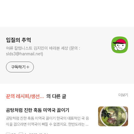
로그 정보
입질의 추억
어류 칼럼니스트 김지민이 바라본 세상 (문의 :
slds3@hanmail.net)
구독하기
더보기
꾼의 레시피/생선 요리
의 다른 글
곰탕처럼 진한 혹돔 미역국 끓이기
글 내용
곰탕처럼 진한 혹돔 미역국 끓이기 한국의 대표적인 국 음
식을 꼽으라면 미역국이 빠질 수 없겠지요. 한반도라는 작
은 땅덩어리에서도 지역마다 나는 재료가 조금씩 다른 탓