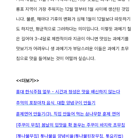
룡포 지역이 가장 추워지는 12월 말부터 1월 사이에 생산된 것입
니다. 물론, 해마다 기후의 변화가 심해 1월이 12월보다 따듯하기
도 하지만, 평균적으로 그러하다는 의미입니다. 이렇듯 과메기 철
은 길어야 3~4달로 제한적이라 지금이 아니면 맛있는 과메기를
맛보기가 어려우니
생 과메기가 부담스러운 이들은 과메기 초무
침으로 맛을 들여보는 것이 어떨까 싶습니다.
<<더보기>>
홍대 한식주점 얼쑤 - 시간과 정성은 맛을 배신하지 않는다
추억의 포장마차 음식, 대합 양념구이 만들기
훈제연어 만들기(3). 직접 만들어 먹는 삼나무향 훈제 연어
[주꾸미 무침] 봄날의 입맛을 확 돋우는 주꾸미 바지락 초무침
[톳나물무침] 톳나물을 양념비율(톳나물된장무침, 톳요리법)