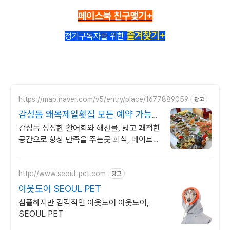
페이스북 친구맺기+
즐겨찾기+
정기구독자를 위한
https://map.naver.com/v5/entry/place/1677889059
광고
감성돔 왜목제일횟집 모든 예약 가능합
니다!
감성돔 싱싱한 활어회와 해산물, 넓고 쾌적한
공간으로 항상 만족을 주는곳 회식, 데이트,
가족모임 장소 고민 끝! 네이버 예약시 혜택
팡팡!
http://www.seoul-pet.com
광고
아웃도어 SEOUL PET
심플하지만 감각적인 아웃도어 아웃도어,
SEOUL PET