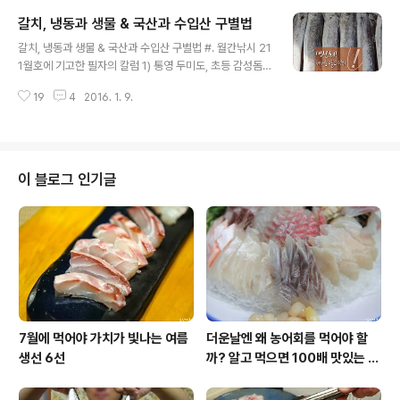
숙성회를 정말 맛있게 만드는 이케시메(신경 죽이기), 손쉬
갈치, 냉동과 생물 & 국산과 수입산 구별법
운 방법 필자의 낚시 조행기 모음(2016, 1월 업데이트) 입
글 내용
질의 추억의 바다낚시 테크닉 모음집(2016. 1. 17 업데이
갈치, 냉동과 생물 & 국산과 수입산 구별법 #. 월간낚시 21
트) 해경의 궁색한 해명, 낚시 구명조끼는 문제가 없다. 정
1월호에 기고한 필자의 칼럼 1) 통영 두미도, 초등 감성돔
말로 못생긴 물고기 - 바다의 추녀를 잡다 정기구독자를 위
낚시의 서막 2) 생선회! 제대로 알고 먹자 : 갈치, 냉동과 생
한 즐겨찾기+
19
4
2016. 1. 9.
물 & 국산과 수입산 구분법 3) 릴 찌낚시 쉽게 입문하기 :
매듭법 & 바늘 묶은 법 마스터하기 4) 꾼의 레시피 : 추억
돋는 대합 양념구이 원문 : 국산 갈치와 수입산 갈치 구별법
국민생선 갈치에 대한 모든것(제주 은갈치, 생물과 냉동 구
별하는 방법) 갈치 몸속에서 나온 이빨의 정체 (갈치 이빨,
이 블로그 인기글
이석) 직접 만들어 먹는 삼나무향 훈제 연어 부산 자갈치 시
장 탐방, 알면 도움되는 생선 이야기 페이스북 친구맺기+
정기구독자를 위한 즐겨찾기+
7월에 먹어야 가치가 빛나는 여름
더운날엔 왜 농어회를 먹어야 할
생선 6선
까? 알고 먹으면 100배 맛있는 농
어 종류와 제철 이야기