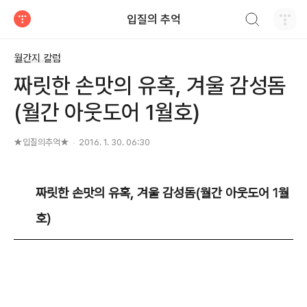
검색하기
입질의 추억
티스토리
월간지 칼럼
짜릿한 손맛의 유혹, 겨울 감성돔
(월간 아웃도어 1월호)
★입질의추억★
2016. 1. 30. 06:30
짜릿한 손맛의 유혹, 겨울 감성돔(월간 아웃도어 1월
호)