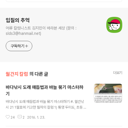
로그 정보
입질의 추억
어류 칼럼니스트 김지민이 바라본 세상 (문의 :
slds3@hanmail.net)
구독하기
더보기
월간지 칼럼
의 다른 글
바다낚시 도래 매듭법과 바늘 묶기 마스터하
기
글 내용
바다낚시 도래 매듭법과 바늘 묶기 마스터하기 #. 월간낚
시 21 1월호에 기고한 필자의 칼럼 1) 통영 두미도, 초등 감
성돔 낚시의 서막 2) 갈치, 냉동과 생물 & 국산과 수입산
24
2
2016. 1. 23.
구별법 3) 릴 찌낚시 쉽게 입문하기 : 매듭법 & 바늘 묶은
법 마스터하기 4) 꾼의 레시피 : 추억 돋는 대합 양념구이