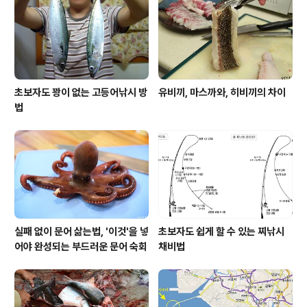
초보자도 꽝이 없는 고등어낚시 방
유비끼, 마스까와, 히비끼의 차이
법
실패 없이 문어 삶는법, '이것'을 넣
초보자도 쉽게 할 수 있는 찌낚시
어야 완성되는 부드러운 문어 숙회
채비법