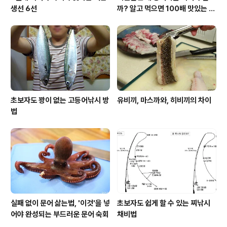
생선 6선
까? 알고 먹으면 100배 맛있는 농
어 종류와 제철 이야기
초보자도 꽝이 없는 고등어낚시 방
유비끼, 마스까와, 히비끼의 차이
법
실패 없이 문어 삶는법, '이것'을 넣
초보자도 쉽게 할 수 있는 찌낚시
어야 완성되는 부드러운 문어 숙회
채비법