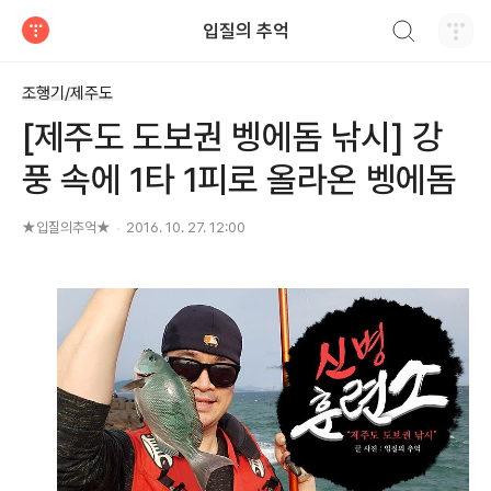
검색하기
입질의 추억
티스토리
조행기/제주도
[제주도 도보권 벵에돔 낚시] 강
풍 속에 1타 1피로 올라온 벵에돔
★입질의추억★
2016. 10. 27. 12:00