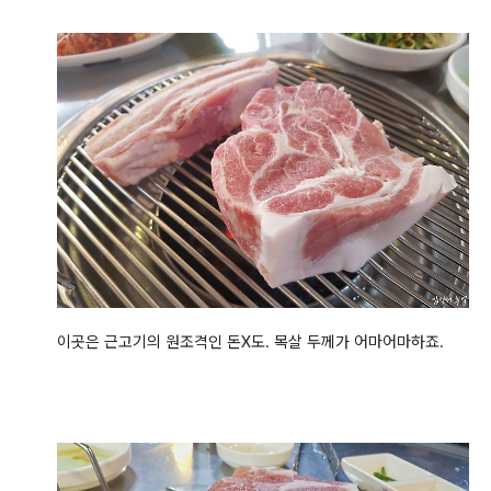
이곳은 근고기의 원조격인 돈X도. 목살 두께가 어마어마하죠.