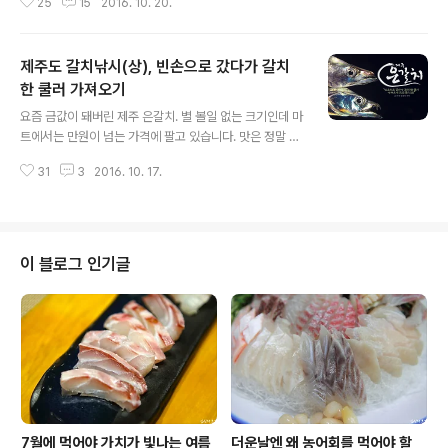
25
15
2016. 10. 20.
리는 필자 오후 6시부터 시작된 갈치낚시가 자정을 넘기면
서 활력이 붙고 있습니다. 초반에 미진했던 마릿수, 고등어
의 등쌀에 시간만 낭비하다가 자정 전후로 다시 입질이 이
제주도 갈치낚시(상), 빈손으로 갔다가 갈치
어지고 있는데 미묘하지만, 미끼를 탐하는 느낌과 입질 수
심층에서 저녁때와는 다른 패턴입니다. 처음 35m로 고정
한 쿨러 가져오기
글 내용
해서 낚시 중인데 입질이 뜸하자 수심층을 점점 깊게 내려
요즘 금값이 돼버린 제주 은갈치. 별 볼일 없는 크기인데 마
봅니다. 40m까지 내려서 입질을 기다리는데 일곱 바늘 중
트에서는 만원이 넘는 가격에 팔고 있습니다. 맛은 정말 좋
아래 바늘에서만 연달 물고 올라온 점을 참고해 이제부터
지만, 요즘 같은 불경기에 지갑 열기란 쉽지 않습니다. 하여
는 45~50m까지 내려봅니다. 이렇게 수심층을 맞추면 조
31
3
2016. 10. 17.
울며 겨자 먹기로 선택한 것은 수입산 갈치. 아무래도 제주
과가 좋아져야 하는데 낚시란 게 수학..
은갈치 맛을 기억하는 이들에겐 수입산 갈치가 썩 만족스
럽지 못하겠지요. 최근 몇 년 동안 갈치낚시를 즐기는 인구
가 부쩍 늘었습니다. 취미도 되지만, 무엇보다도 귀한 은갈
치를 잡아 올리는 재미가 쏠쏠하기 때문입니다. 심지어 갈
이 블로그 인기글
치낚시를 업으로 삼고 갈치를 되팔아 수익을 올리는 꾼들
도 있습니다. 잘 잡는 사람의 경우 하룻밤 사이 100마리 이
상 건져 올리기에 가능한 일입니다. 갈치는 어디서도 대접
받습니다. 주말이면 낚시를 가겠다던 남편이 그리 웬수 같
아 보여도 갈치낚시를 가겠다..
7월에 먹어야 가치가 빛나는 여름
더운날엔 왜 농어회를 먹어야 할