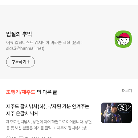
로그 정보
입질의 추억
어류 칼럼니스트 김지민이 바라본 세상 (문의 :
slds3@hanmail.net)
구독하기
더보기
조행기/제주도
의 다른 글
제주도 갈치낚시(하), 부자된 기분 안겨주는
제주 은갈치 낚시
글 내용
제주도 갈치낚시, 상편에 이어 하편으로 이어집니다. 상편
을 못 보신 분들은 여기를 클릭 → 제주도 갈치낚시(상), 빈
손으로 갔다가 갈치 한 쿨러 가져오기 연달아 은갈치를 올