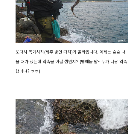
또다시 독가시치(제주 방언 따치)가 올라옵니다. 이제는 슬슬 나
올 때가 됐는데 약속을 어길 셈인지? (벵에돔 왈~ 누가 너랑 약속
했더냐? ㅎㅎ)