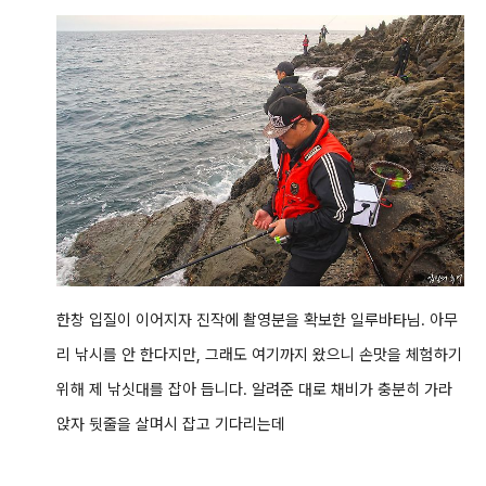
한창 입질이 이어지자 진작에 촬영분을 확보한 일루바타님. 아무
리 낚시를 안 한다지만, 그래도 여기까지 왔으니 손맛을 체험하기
위해 제 낚싯대를 잡아 듭니다. 알려준 대로 채비가 충분히 가라
앉자 뒷줄을 살며시 잡고 기다리는데