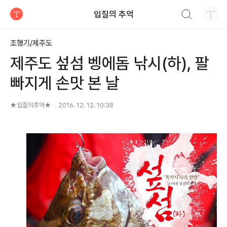
검색하기
입질의 추억
티스토리
조행기/제주도
제주도 섶섬 벵에돔 낚시(하), 팔
빠지게 손맛 본 날
★입질의추억★
2016. 12. 12. 10:38