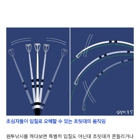
초심자들이 입질로 오해할 수 있는 초릿대의 움직임
원투낚시를 하다보면 특별히 입질도 아닌대 초릿대가 흔들리거나