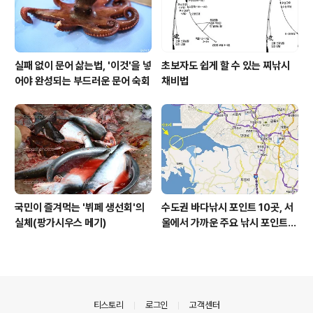
실패 없이 문어 삶는법, '이것'을 넣
초보자도 쉽게 할 수 있는 찌낚시
어야 완성되는 부드러운 문어 숙회
채비법
국민이 즐겨먹는 '뷔페 생선회'의
수도권 바다낚시 포인트 10곳, 서
실체(팡가시우스 메기)
울에서 가까운 주요 낚시 포인트
모음
의안내
티스토리
로그인
고객센터