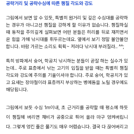
공략거리 및 공략수심에 따른 챔질 각도와 강도
그림에서 보면 알 수 있듯, 특별히 원거리 및 깊은 수심대를 공략하
는 경우가 아니고선 챔질을 강하게 할 이유가 없습니다.
챔질하실
때 동작을 주의깊게 살펴보면 어떤 분들은 허리를 뒤로 재끼면서
온 힘을 가해 낚시대를 휘두르는데요.
옆에서 보기 정말 불안불안
합니다. 바람 가르는 소리도 휙휙~ 저러다 낚시대 부러질라.. ^^;
특히 방파제서 숭어, 학공치 낚시하는 분들이 곧잘 하는 실수가 있
는데..
주로 표층에서 낚는 고기의 입질을 받을 때는 특별히 챔질
각도와 강도에 주의를 기울이셔야 합니다.
주로 숭어, 학공치가 있
고 요새는 장마철이라 표층까지 부상하는 벵에돔을 노릴 경우에도
해당됩니다.
그림에서 보듯 수심 1m이내, 초 근거리를 공략할 때 평소에 하듯
이 챔질해 버리면 채비가 공중으로 튀어 올라 마구 엉켜버립니
다.
그렇게 엉킨 줄은 풀기도 매우 어렵습니다.
결국 다 끊어버리고