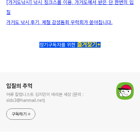
[가거도낚시] 낚시 징크스를 이용, 가거도에서 받은 단 한번의 입
질
가거도 낚시 후기, 제철 감성돔회 우럭회가 쏟아집니다.
즐겨찾기+
정기구독자를 위한
로그 정보
입질의 추억
어류 칼럼니스트 김지민이 바라본 세상 (문의 :
slds3@hanmail.net)
구독하기