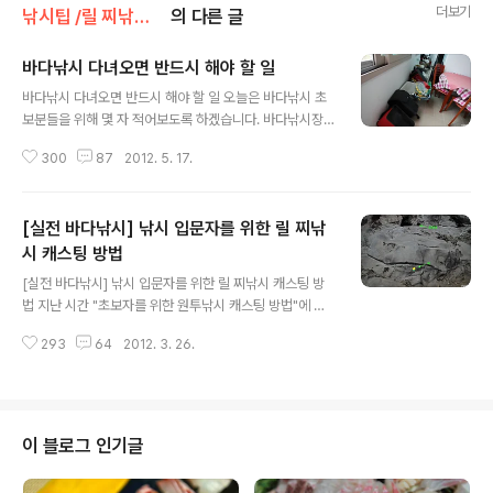
더보기
낚시팁 /릴 찌낚시 기초
의 다른 글
바다낚시 다녀오면 반드시 해야 할 일
글 내용
바다낚시 다녀오면 반드시 해야 할 일 오늘은 바다낚시 초
보분들을 위해 몇 자 적어보도록 하겠습니다. 바다낚시장
비는 민물과 달리 염분끼로 인해 장비손상과 생명단축이
300
87
2012. 5. 17.
많습니다. 낚시를 다녀오면 몸이 피곤한 상태이기 때문에
짐 정리를 다음날로 미룬다거나 귀찮아서 한쪽에 몰아두기
도 하는데요. 그렇게 되면 염분에 노출되어 자칫 문제가 생
[실전 바다낚시] 낚시 입문자를 위한 릴 찌낚
길 수가 있습니다. 이것이 당장은 문제가 되지 않아도 한달,
두달 그렇게 누락된다면 적잖은 비용을 들여서 구입한 낚
시 캐스팅 방법
글 내용
시용품에 심각한 문제가 생길 수 있으므로 가급적이면 낚
[실전 바다낚시] 낚시 입문자를 위한 릴 찌낚시 캐스팅 방
시 다녀온 그 날 해주시는게 좋습니다. 이는 바다낚시 초보
법 지난 시간 "초보자를 위한 원투낚시 캐스팅 방법"에 이
자 뿐 아니라 낚시를 왠만큼 하신 분들도 망각하기 쉬운 일
어 오늘은 실전 바다낚시 다섯번째 이야기로 "낚시 입문자
이므로 세삼스러울지 모르지만 다시한번 상기 시켜본다는
293
64
2012. 3. 26.
를 위한 릴 찌낚시 캐스팅 방법"에 대해 알아보겠습니다.
의미에서 이야기 해보도록 하겠습니다. 1. 채비..
"원투낚시와 릴 찌낚시" 이 둘은 낚시 장르도 다르지만 캐
스팅 방법이 전혀 다르죠. ^^ 특히 릴 찌낚시의 경우는 원투
낚시와는 달리 비거리(멀리 던지는 것)보단 정확도에 비중
을 두는데 '내가 원하는 자리'에 그대로 던져 넣을 수 있어
이 블로그 인기글
야 하는 대신 공략범위가 어지간해선 30m를 넘지 않으므
로 비거리에 대한 부담은 확실히 줄어들겠지요. 나중에 동