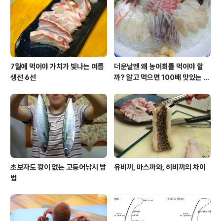
영상을 첨부할 기회가 있을지 모르지만 오늘은 구분동작을
통해 캐스팅하는 모습을 살펴보도록 하겠습니다. ■ 바다
낚시의 꽃, 릴 찌낚시의 캐스팅에..
7월에 먹어야 가치가 빛나는 여름
더운날엔 왜 농어회를 먹어야 할
생선 6선
까? 알고 먹으면 100배 맛있는 농
어 종류와 제철 이야기
초보자도 꽝이 없는 고등어낚시 방
유비끼, 마스까와, 히비끼의 차이
법