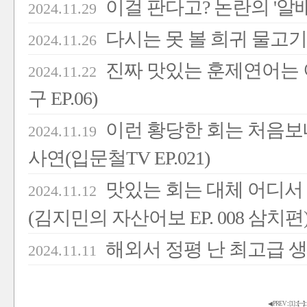
이걸 판다고? 논란의 '알배
2024.11.29
다시는 못 볼 희귀 물고기
2024.11.26
진짜 맛있는 훈제연어는 
2024.11.22
구 EP.06)
이런 황당한 회는 처음보
2024.11.19
사연(입문철TV EP.021)
맛있는 회는 대체 어디서
2024.11.12
(김지민의 자산어보 EP. 008 삼치편
해외서 정평 난 최고급 생
2024.11.11
◀ PREV
:
[
1
]
:
[
···
]