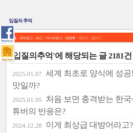
입질의 추억
홈
|
위치로그
|
태그
|
미디어로그
|
방명록
|
관리자
|
글쓰기
'입질의추억'에 해당되는 글 2181건
세계 최초로 양식에 성공
2025.01.07
맛일까?
처음 보면 충격받는 한국식 
2025.01.05
튜버의 반응은?
이게 최상급 대방어라고? 
2024.12.28