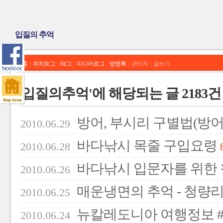
입질의 추억
홈
|
위치로그
|
태그
|
미디어로그
|
방명록
|
관리자
|
글쓰기
'입질의추억'에 해당되는 글 2183건
방어, 부시리 구별법(방어
2010.06.29
바다낚시 목줄 구입요령
2010.06.28
바다낚시 입문자를 위한
2010.06.26
매운냉면의 추억 - 청량
2010.06.25
뉴칼레도니아 여행정보 #
2010.06.24