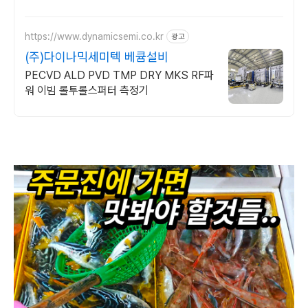
편한 한 끼 식탁을 쿠팡에서 완성!
https://www.dynamicsemi.co.kr
광고
(주)다이나믹세미텍 베큠설비
PECVD ALD PVD TMP DRY MKS RF파
워 이빔 롤투롤스퍼터 측정기