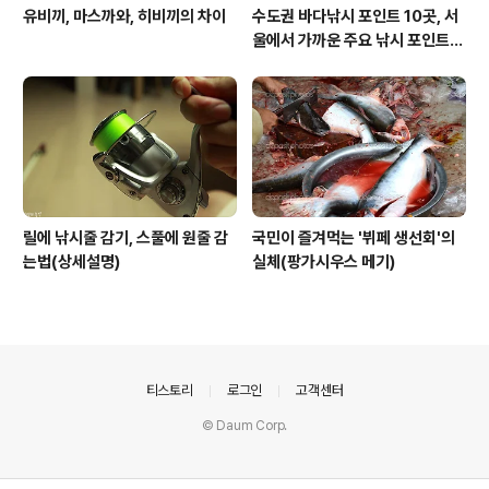
유비끼, 마스까와, 히비끼의 차이
수도권 바다낚시 포인트 10곳, 서
울에서 가까운 주요 낚시 포인트
모음
릴에 낚시줄 감기, 스풀에 원줄 감
국민이 즐겨먹는 '뷔페 생선회'의
는법(상세설명)
실체(팡가시우스 메기)
의안내
티스토리
로그인
고객센터
© Daum Corp.