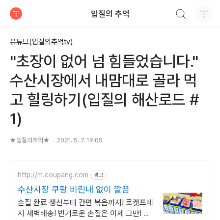
검색하기
입질의 추억
티스토리
유튜브(입질의추억tv)
"초장이 없어 넘 힘들었습니다."
수산시장에서 내맘대로 골라 먹
고 힐링하기(입질의 해산로드 #
1)
★입질의추억★
2021. 5. 7. 19:05
http://m.coupang.com
광고
수산시장 쿠팡 비린내 없이 깔끔
손질 완료 생선부터 간편 볶음까지! 로켓프레
시 새벽배송! 번거로운 손질은 이제 그만! 간