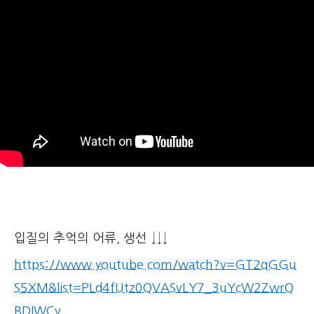
입질의 추억의 어류, 생선 ↓↓↓
https://www.youtube.com/watch?v=GT2qGGu
S5XM&list=PLd4fUtz0QVASvLY7_3uYcW2ZwrQ
BDIWCv