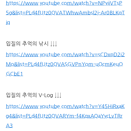
https://www.youtube.com/watch?v=NPyijVTsP
5g&list=PLd4fUtz0QVATWhwAmbsl2j-Ar0BLKqT
iq
입질의 추억의 낚시 ↓↓↓
https://www.youtube.com/watch?v=sCDxpD2i2
Mo&list=PLd4fUtz0QVASGVPnYom-uOcmKeuO
GCbE1
입질의 추억의 V-Log ↓↓↓
https://www.youtube.com/watch?v=Y45HiRxaK
g4&list=PLd4fUtz0QVARYm-f4KqxAQaYycLvTRr
A3