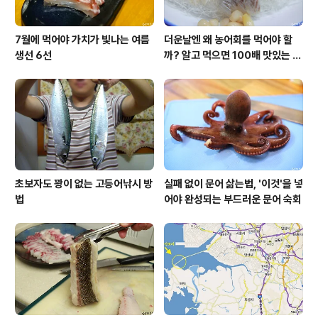
7월에 먹어야 가치가 빛나는 여름
더운날엔 왜 농어회를 먹어야 할
생선 6선
까? 알고 먹으면 100배 맛있는 농
어 종류와 제철 이야기
초보자도 꽝이 없는 고등어낚시 방
실패 없이 문어 삶는법, '이것'을 넣
법
어야 완성되는 부드러운 문어 숙회