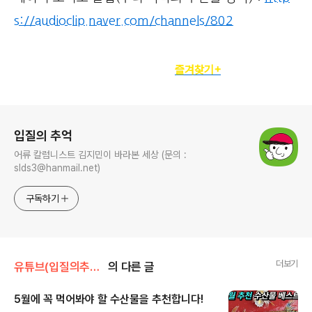
s://audioclip.naver.com/channels/802
정기구독자를 위한
즐겨찾기+
로그 정보
입질의 추억
어류 칼럼니스트 김지민이 바라본 세상 (문의 :
slds3@hanmail.net)
구독하기
더보기
유튜브(입질의추억tv)
의 다른 글
5월에 꼭 먹어봐야 할 수산물을 추천합니다!
글 내용