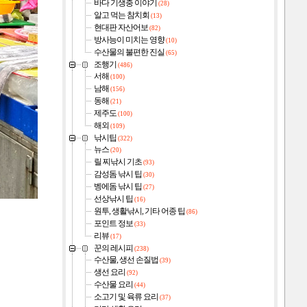
바다 기생충 이야기
(28)
알고 먹는 참치회
(13)
현대판 자산어보
(82)
방사능이 미치는 영향
(10)
수산물의 불편한 진실
(65)
조행기
(486)
서해
(100)
남해
(156)
동해
(21)
제주도
(100)
해외
(109)
낚시팁
(322)
뉴스
(20)
릴 찌낚시 기초
(93)
감성돔 낚시 팁
(30)
벵에돔 낚시 팁
(27)
선상낚시 팁
(16)
원투, 생활낚시, 기타 어종 팁
(86)
포인트 정보
(33)
리뷰
(17)
꾼의 레시피
(238)
수산물, 생선 손질법
(39)
생선 요리
(92)
수산물 요리
(44)
소고기 및 육류 요리
(37)