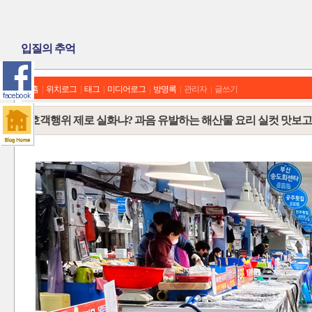
입질의 추억
홈
|
위치로그
|
태그
|
미디어로그
|
방명록
|
관리자
|
글쓰기
호객행위 제로 실화냐? 과음 유발하는 해산물 요리 실컷 맛보고 