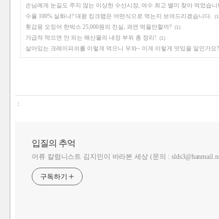
손님에게 눈길도 주지 않는 이상한 수산시장, 여수 최고 별미 찾아 먹었습니다
수율 100% 실화냐? 대왕 킹크랩은 어떤식으로 먹는지 보여드리겠습니다.
(1
횟감용 오징어 한박스 25,000원의 진실, 과연 먹을만할까?
(1)
가급적 먹으면 안 되는 해산물의 내장 부위 총 정리!
(1)
살아있는 크레이피쉬를 이렇게 먹으니 우와~ 이게 이렇게 맛있을 일인가요?
:
입질의 추억
어류 칼럼니스트 김지민이 바라본 세상 (문의 : slds3@hanmail.ne
구독하기