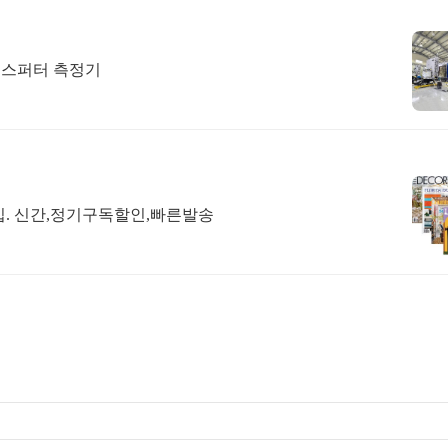
 RF파워 이빔 롤투롤스퍼터 측정기
입. 신간,정기구독할인,빠른발송