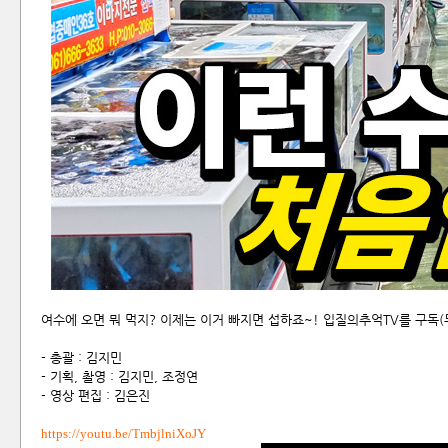
여수에 오면 뭐 먹지? 이제는 이거 빠지면 섭하죠~! 입질의추억TV를 구독(
- 총괄 : 김지민
- 기획, 촬영 : 김지민, 조정연
- 영상 편집 : 김은진
https://youtu.be/TmbjlniXoJY