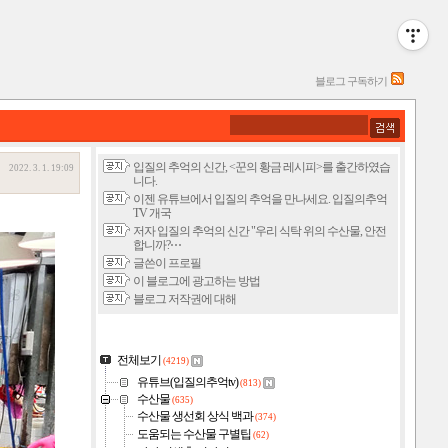
블로그 구독하기
입질의 추억의 신간, <꾼의 황금 레시피>를 출간하였습
2022. 3. 1. 19:09
니다.
이젠 유튜브에서 입질의 추억을 만나세요. 입질의추억
TV 개국
저자 입질의 추억의 신간 "우리 식탁 위의 수산물, 안전
합니까?⋯
글쓴이 프로필
이 블로그에 광고하는 방법
블로그 저작권에 대해
전체보기
(4219)
유튜브(입질의추억tv)
(813)
수산물
(635)
수산물 생선회 상식 백과
(374)
도움되는 수산물 구별팁
(62)