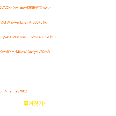
z0QVAQHxDjV_quwK95IHFTZmwa-
최근에 올라온 글
0QVATWhwAmbsl2j-Ar0BLKqTiq
최근에 달린 댓글
Utz0QVASGVPnYom-uOcmKeuOGCbE1
z0QVARYm-f4KqxAQaYycLvTRrA3
.com/channels/802
독자를 위한
즐겨찾기+