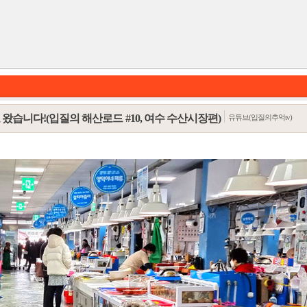
왔습니다!(입질의 해산로드 #10, 여수 수산시장편)
유튜브(입질의추억tv)
카테고리