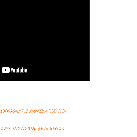
Utz0QVASvLY7_3uYcW2ZwrQBDIWCv
Utz0QVAR_kVXWGfLQpqE67mJcG5QK