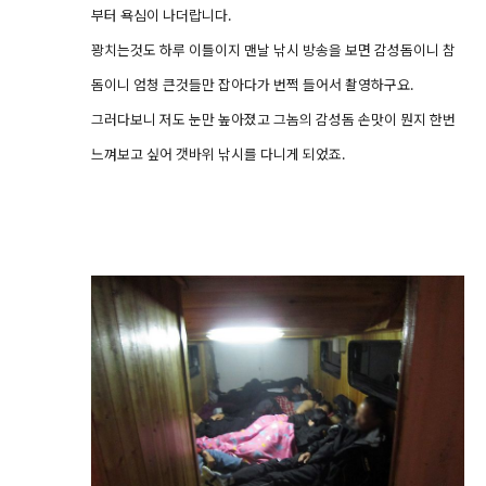
부터 욕심이 나더랍니다.
꽝치는것도 하루 이틀이지 맨날 낚시 방송을 보면 감성돔이니 참
돔이니 엄청 큰것들만 잡아다가 번쩍 들어서 촬영하구요.
그러다보니 저도 눈만 높아졌고 그놈의 감성돔 손맛이 뭔지 한번
느껴보고 싶어 갯바위 낚시를 다니게 되었죠.