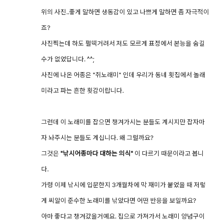
위의 사진..좋게 말하면 생동감이 있고 나쁘게 말하면 좀 자극적이
죠?
사진찍는데 하도 펄떡거려서 저도 모르게 표정에서 본능을 숨길
수가 없었답니다. ^^;
사진에 나온 어종은 "쥐노래미" 인데 우리가 동네 횟집에서 놀래
미라고 파는 흔한 횟감이랍니다.
그런데 이 노래미를 잡으면 챙겨가시는 분들도 계시지만 잡자마
자 놔주시는 분들도 계십니다. 왜 그럴까요?
그것은
"낚시어종마다 대하는 의식"
이 다르기 때문이라고 봅니
다.
가령 이제 낚시에 입문한지 3개월차에 막 재미가 붙었을 때 저렇
게 씨알이 준수한 노래미를 낚았다면 어떤 반응을 보일까요?
아마 좋다고 챙겨갔을거예요. 집으로 가져가서 노래미 양념구이