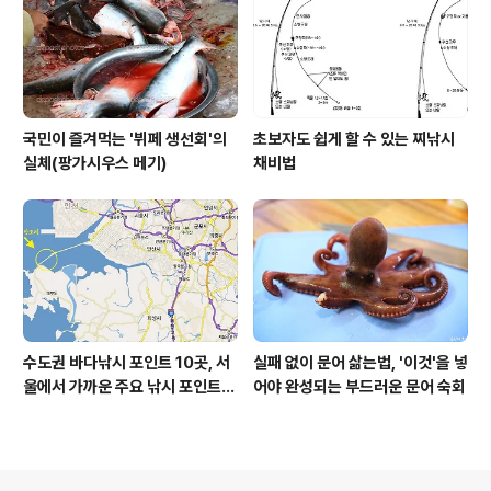
국민이 즐겨먹는 '뷔페 생선회'의
초보자도 쉽게 할 수 있는 찌낚시
실체(팡가시우스 메기)
채비법
수도권 바다낚시 포인트 10곳, 서
실패 없이 문어 삶는법, '이것'을 넣
울에서 가까운 주요 낚시 포인트
어야 완성되는 부드러운 문어 숙회
모음