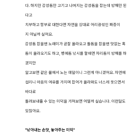
다. 하지만 감성돔만 고기고 나머지는 감성돔을 잡는데 방해만 된
다고
치부하고 함부로 대한다면 자연을 상대로 어리광섞인 짜증이
지 아닐까 싶어요.
감성돔 잡을땐 노래미가 곧잘 올라오고 돌돔을 잡을땐 맛없는 혹
돔이 올라오기도 하고, 벵에돔 낚시를 할때면 자리돔이 방해를 하
겠지만
알고보면 같은 물에서 노는 얘덜이니 그런게 아니겠어요. 자연에
섭리니 마음의 여유를 가지며 잡어가 올라와도 너스레 웃으면서
바다로
돌려보내줄 수 있는 미덕을 가져보면 어떨까 싶습니다. 이런말도
있잖아요.
"낚아내는 손맛, 놓아주는 미덕"