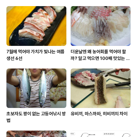
누히 강조하지만 졸음운전, 이거 정말 위험하다는건 다 아
는 사실! 그런데 낚시인의 특성상 졸음운전의 위협에서 벗
어날 수가 없습니다. 낚시를 해보신 분들은 잘 아시겠지만
하루중 고기가 가장 잘 잡히는 시간대가 새벽 동틀무렵부
터 오전 8시까지인데요. 이 시간..
7월에 먹어야 가치가 빛나는 여름
더운날엔 왜 농어회를 먹어야 할
생선 6선
까? 알고 먹으면 100배 맛있는 농
어 종류와 제철 이야기
초보자도 꽝이 없는 고등어낚시 방
유비끼, 마스까와, 히비끼의 차이
법