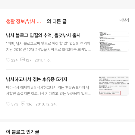
더보기
생활 정보/낚시 에세이
의 다른 글
낚시 블로그 입질의 추억, 올댓낚시 출시
글 내용
"취미, 낚시 블로그로써 앞으로 해야 할 일" 입질의 추억이
지난 2010년 12월 24일을 시작으로 SK텔레콤 모바일 서
비스인 티스토어에서 "올댓낚시"를 출시하였습니다. 앞으
224
127
2011. 1. 6.
로 아이폰을 제외한 거의 대부분의 스마트폰으로 티스토어
에서 "올댓낚시"를 검색하시면 입질의 추억이 그간 썼던 낚
시관련 글들을 볼 수 있습니다. 아무쪼록 바다낚시에 관심
낚시하고나서 겪는 후유증 5가지
이 많은 분들에게 참고되시기 바라구요. 아울러 2011년은
글 내용
낚시인들에게 실질 적인 도움이 될 수 있는 보다 전문적인
바다낚시 에세이 #5 낚시하고나서 겪는 후유증 5가지 낚
내용으로 꾸준히 업데이트가 이뤄질 예정입니다. 많이 다
시할땐 즐겁지만 하고나서 기다리고 있는 두려움이 있으니
운로드 받으셔서 아낌없이 즐겨주시구요. 오늘의 이야기는
이것이 바로 "낚시하고나서 겪는 후유증"입니다. 원래 오늘
낚시 블로그에 대한 이야기랍니다. (낚시 블로그 어째 어감
373
136
2010. 12. 24.
계획했던 포스팅은 이 글이 아닌데 낚시를 다녀온 후 어제
이 ^^;;) ＊카테고리 관련 글＊ ☞ 낚시하고나서 겪는 후유
하루종일 피곤해서 이웃님들 답방도 제대로 못하고 골골대
증 5가지 ☞ 낚시에 미치게..
다가 갑자기 생각이 나서 정리를 해봤습니다. ^^; 아마 낚시
인들이라면 대체적으로 공감하지 않나 생각하면서 이야기
를 시작해 볼께요. 1. 낚시인의 최대 적은 졸음운전! 항상 누
이 블로그 인기글