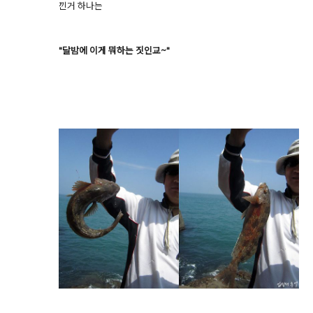
낀거 하나는
"달밤에 이게 뭐하는 짓인교~"