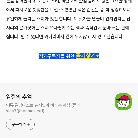
눈을 감아봅니다.
자동차 소리, 바람소리 한점 들리지 않은 고요한 상태
에서 따사로운 햇빛만을 느낄 수 있었던 작은 순간들
좀 더 집중해보니
유일하게 들리는 소리가 있긴 합니다. 제 귓가를 맴돌며 간지럽히는 잠
자리의 날개짓하는 소리 ^^
자연이 주는 색과 속삭임에 눈과 귀는 편해
집니다. 될 수 있다면 카메라마저 곁에 두지않고 서 있고 싶습니다.
즐겨찾기+
정기구독자를 위한
로그 정보
입질의 추억
어류 칼럼니스트 김지민이 바라본 세상 (문의 :
slds3@hanmail.net)
구독하기