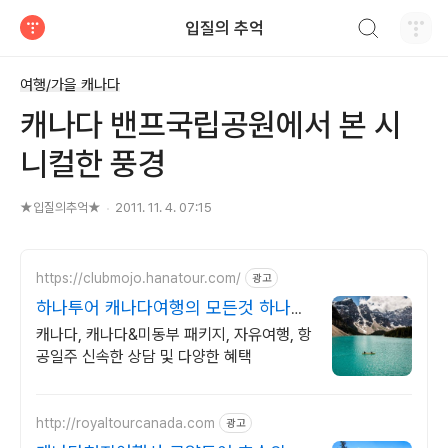
검색하기
입질의 추억
티스토리
여행/가을 캐나다
캐나다 밴프국립공원에서 본 시
니컬한 풍경
★입질의추억★
2011. 11. 4. 07:15
https://clubmojo.hanatour.com/
광고
하나투어 캐나다여행의 모든것 하나투
어 공식인증 예약센터
캐나다, 캐나다&미동부 패키지, 자유여행, 항
공일주 신속한 상담 및 다양한 혜택
http://royaltourcanada.com
광고