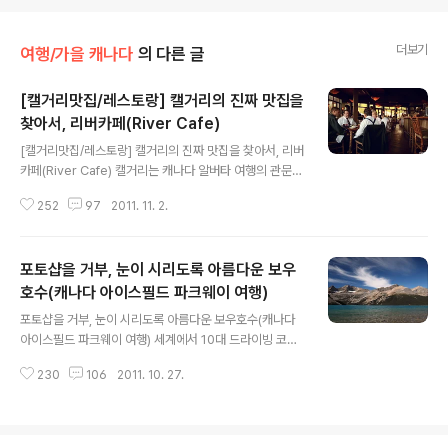
더보기
여행/가을 캐나다
의 다른 글
[캘거리맛집/레스토랑] 캘거리의 진짜 맛집을
찾아서, 리버카페(River Cafe)
글 내용
[캘거리맛집/레스토랑] 캘거리의 진짜 맛집을 찾아서, 리버
카페(River Cafe) 캘거리는 캐나다 알버타 여행의 관문이
자 카우보이의 도시! 이곳에는 현지인들의 사랑을 듬뿍 받
252
97
2011. 11. 2.
고 있는 카페가 있습니다. 단순한 카페가 아닌 캘거리에서
가장 인기있는 레스토랑 중 하나인 리버카페(River Caf
e). 오늘은 '캘거리의 진짜 맛집을 찾아서' 라는 제목이 부
포토샵을 거부, 눈이 시리도록 아름다운 보우
끄럽지 않을 자신으로 소개해 드리고자 합니다. #. 현지인
으로 문전성시, 캐나다에서 맛본 최고의 요리, [캘거리맛
호수(캐나다 아이스필드 파크웨이 여행)
글 내용
집/레스토랑] 캘거리의 진짜 맛집을 찾아서, 리버카페(Riv
포토샵을 거부, 눈이 시리도록 아름다운 보우호수(캐나다
er Cafe) 캘거리를 가로지르는 보우강엔 시민들의 휴식처
아이스필드 파크웨이 여행) 세계에서 10대 드라이빙 코스
가 있습니다. 다운타운에서 그리 멀지 않은 곳에 있는 '프린
로 유명한 캐나다 아이스필드 파크웨이. 죽기전에 꼭 가봐
세스 아일랜드 공원' (관련글 : 캘거리의 프린스 아일랜드
230
106
2011. 10. 27.
야 할 곳 등 여러 수식어가 붙는 이곳엔 눈이 시리도록 아름
공원) 그곳..
다운 호수가 있습니다. 바로 보우호수(Bow Lake)! 포토
샵을 거부한 아름다운 풍경속으로 출발합니다! 포토샵을
거부, 눈이 시리도록 아름다운 보우호수(캐나다 아이스필