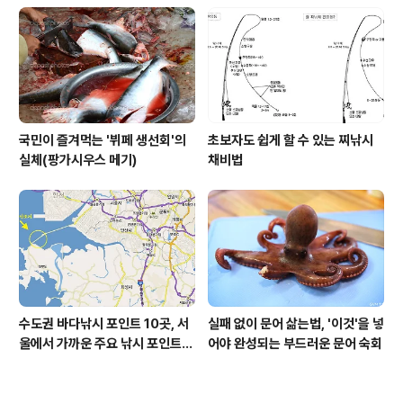
국민이 즐겨먹는 '뷔페 생선회'의
초보자도 쉽게 할 수 있는 찌낚시
실체(팡가시우스 메기)
채비법
수도권 바다낚시 포인트 10곳, 서
실패 없이 문어 삶는법, '이것'을 넣
울에서 가까운 주요 낚시 포인트
어야 완성되는 부드러운 문어 숙회
모음