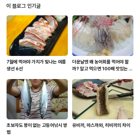
드 파크웨이 여행) 오늘 올려드리는 사진들은 포토샵을 거
이 블로그 인기글
부한 무보정 이미지입니다. 물론 무보정이란게 결코 자랑
이 되어선 안되겠지만 ^^; 캐나다의 자연이 주는 색채를 보
고 있자니 별도의 포토샵 보정이 필요없슴을 느꼈습니다.
그만큼 보우호수는 눈이 시릴 정도로 아름다웠기 때문입니
다. 사실은 사진이란 찍는 이의 시선이 참..
7월에 먹어야 가치가 빛나는 여름
더운날엔 왜 농어회를 먹어야 할
생선 6선
까? 알고 먹으면 100배 맛있는 농
어 종류와 제철 이야기
초보자도 꽝이 없는 고등어낚시 방
유비끼, 마스까와, 히비끼의 차이
법