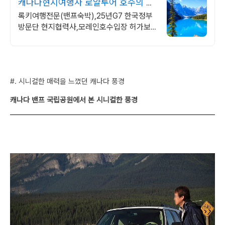
캐나다현지여행사 로얄투어 호수의 왕
모레인호수 방문
록키여행전문(밴프숙박),25년G7 한국정부
방문단 현지협력사,모레인호수입장 허가보
유
#. 시니컬한 매력을 느꼈던 캐나다
풍경
캐나다 밴프 국립공원에서 본 시니컬한 풍경