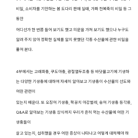
비밀, 소비자를 기만하는 봄 도다리 판매 실태, 가짜 전복죽의 비밀 등 그
동안
어디선가 한 번쯤 들어 보기도 했고 의문을 가져 보기도 했으나 누구도
알려 주지 않아 정확한 실체를 알지 못했던 각종 수산물에 관한 비밀을
풀어 본다.
4부에서는 고래회충, 쿠도아충, 광절열두조충 등 바닷물고기에 기생하
는 다양한 기생충에 대하여 자세히 알아보고 기생충이 수산물의 선도와
어떤 관련이
있는지 배운다. 또 오징어 기생충, 학꽁치 아감벌레, 숭어 기생충 등각류,
Q&A로 알아보는 기생충 상식까지 우리가 흔히 먹는 수산물에 어떤 기
생충들이
살고 있는지, 섭취했을 경우 어떤 증상이 나타나고 어떻게 대처해야 하