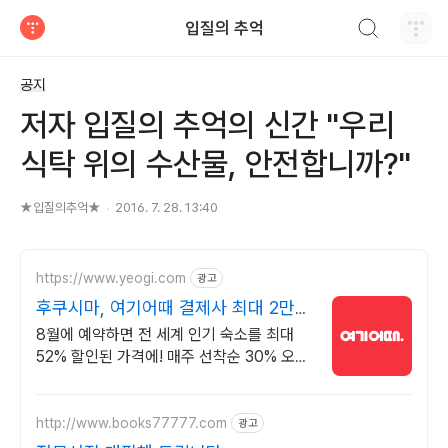
검색하기
입질의 추억
티스토리
공지
저자 입질의 추억의 신간 "우리
식탁 위의 수산물, 안전합니까?"
★입질의추억★
2016. 7. 28. 13:40
https://www.yeogi.com
광고
후쿠시마, 여기어때 결제사 최대 2만원
추가할인
8월에 예약하면 전 세계 인기 숙소를 최대
52% 할인된 가격에! 매주 선착순 30% 오픈
런 할인까지, 지금 최저가로 숙소 예약하기
http://www.books77777.com
광고