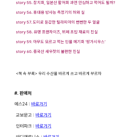
story 55. 참치회, 일본산 활어회 과연 안심하고 먹어도 될까?
story 56. 휴대용 방사능 측정기의 허와 실
story 57. 도미로 둔갑한 틸라피아의 뻔뻔한 두 얼굴
story 58. 유명 프랜차이즈, 뷔페 초밥 재료의 진실
story 59. 아무도 모르고 먹는 민물 메기회 ‘팡가시우스’
story 60. 중국산 새우젓의 불편한 진실
<책 속 부록> 우리 수산물 바르게 쓰고 바르게 부르자
#. 판매처
예스24 :
바로가기
교보문고 :
바로가기
인터파크 :
바로가기
반디앤루니스 :
바로가기