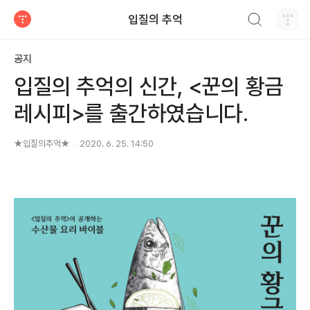
검색하기
입질의 추억
티스토리
공지
입질의 추억의 신간, <꾼의 황금
레시피>를 출간하였습니다.
★입질의추억★
2020. 6. 25. 14:50