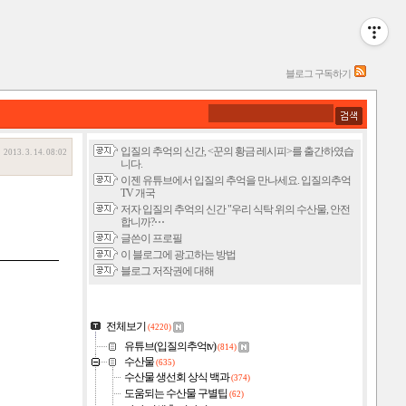
블로그 구독하기
입질의 추억의 신간, <꾼의 황금 레시피>를 출간하였습
2013. 3. 14. 08:02
니다.
이젠 유튜브에서 입질의 추억을 만나세요. 입질의추억
TV 개국
저자 입질의 추억의 신간 "우리 식탁 위의 수산물, 안전
합니까?⋯
글쓴이 프로필
이 블로그에 광고하는 방법
블로그 저작권에 대해
전체보기
(4220)
유튜브(입질의추억tv)
(814)
수산물
(635)
수산물 생선회 상식 백과
(374)
도움되는 수산물 구별팁
(62)