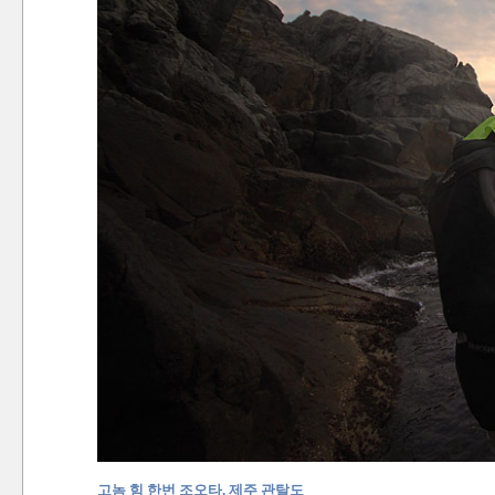
고놈 힘 한번 조오타, 제주 관탈도