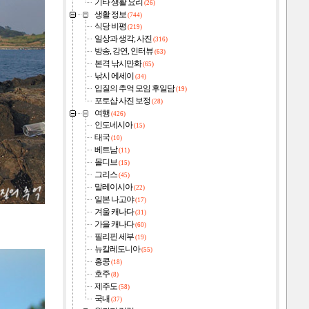
기타 생활 요리
(26)
생활 정보
(744)
식당 비평
(219)
일상과 생각, 사진
(316)
방송, 강연, 인터뷰
(63)
본격 낚시만화
(65)
낚시 에세이
(34)
입질의 추억 모임 후일담
(19)
포토샵 사진 보정
(28)
여행
(426)
인도네시아
(15)
태국
(10)
베트남
(11)
몰디브
(15)
그리스
(45)
말레이시아
(22)
일본 나고야
(17)
겨울 캐나다
(31)
가을 캐나다
(60)
필리핀 세부
(19)
뉴칼레도니아
(55)
홍콩
(18)
호주
(8)
제주도
(58)
국내
(37)