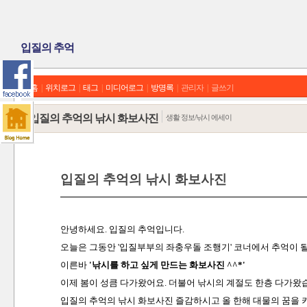
입질의 추억
홈
|
위치로그
|
태그
|
미디어로그
|
방명록
|
관리자
|
글쓰기
입질의 추억의 낚시 화보사진
생활 정보/낚시 에세이
입질의 추억의 낚시 화보사진
안녕하세요. 입질의 추억입니다.
오늘은 그동안 '입질부부의 좌충우돌 조행기' 코너에서 추억이 
이른바
'낚시를 하고 싶게 만드는 화보사진
^^*'
이제 봄이 성큼 다가왔어요. 더불어 낚시의 계절도 한층 다가왔
입질의 추억의 낚시 화보사진 즐감하시고 올 한해 대물의 꿈을 