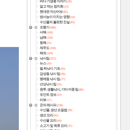
바다 기생충 이야기
(28)
알고 먹는 참치회
(13)
현대판 자산어보
(82)
방사능이 미치는 영향
(10)
수산물의 불편한 진실
(65)
조행기
(486)
서해
(100)
남해
(156)
동해
(21)
제주도
(100)
해외
(109)
낚시팁
(322)
뉴스
(20)
릴 찌낚시 기초
(93)
감성돔 낚시 팁
(30)
벵에돔 낚시 팁
(27)
선상낚시 팁
(16)
원투, 생활낚시, 기타 어종 팁
(86)
포인트 정보
(33)
리뷰
(17)
꾼의 레시피
(238)
수산물, 생선 손질법
(39)
생선 요리
(92)
수산물 요리
(44)
소고기 및 육류 요리
(37)