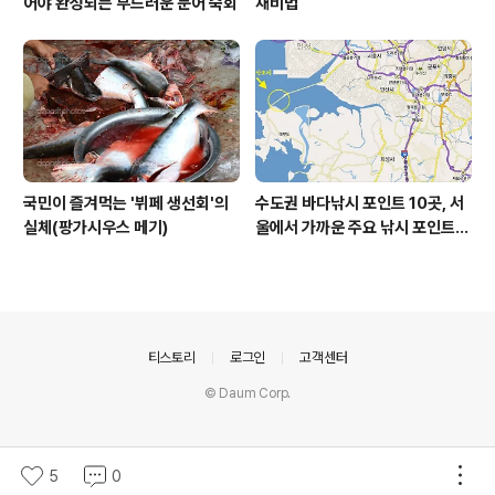
어야 완성되는 부드러운 문어 숙회
채비법
국민이 즐겨먹는 '뷔페 생선회'의
수도권 바다낚시 포인트 10곳, 서
실체(팡가시우스 메기)
울에서 가까운 주요 낚시 포인트
모음
의안내
티스토리
로그인
고객센터
© Daum Corp.
5
0