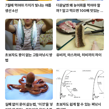
7월에 먹어야 가치가 빛나는 여름
더운날엔 왜 농어회를 먹어야 할
생선 6선
까? 알고 먹으면 100배 맛있는 농
어 종류와 제철 이야기
초보자도 꽝이 없는 고등어낚시 방
유비끼, 마스까와, 히비끼의 차이
법
실패 없이 문어 삶는법, '이것'을 넣
초보자도 쉽게 할 수 있는 찌낚시