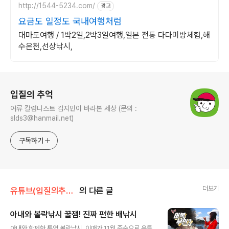
http://1544-5234.com/
광고
요금도 일정도 국내여행처럼
대마도여행 / 1박2일,2박3일여행,일본 전통 다다미방체험,해
수온천,선상낚시,
로그 정보
입질의 추억
어류 칼럼니스트 김지민이 바라본 세상 (문의 :
slds3@hanmail.net)
구독하기
더보기
유튜브(입질의추억tv)
의 다른 글
아내와 볼락낚시 꿀잼! 진짜 편한 배낚시
글 내용
아내와 함께한 통영 볼락낚시. 이때가 11월 중순으로 유튜