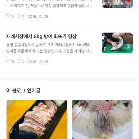
브 시작하기 전, 처음으로 영상 촬영하고 편집해 올립니다.
많은 시청 바래요. ^^ 아내와 볼락낚시 꿀잼! 진짜 편한 배
6
2
2018. 12. 28.
낚시 정기구독자를 위한 즐겨찾기+
재래시장에서 6kg 방어 회뜨기 영상
글 내용
통영 중앙시장에서 방어 회 뜨기 재래시장에서 6kg짜리
방어를 주문해서 회 뜨는 영상입니다. 포장을 제외한 거의
전 과정을 담았어요. 재래시장이다 보니 포 뜨는 방식이나
5
2
2018. 12. 25.
여건이 일식집만큼 세련되진 않습니다. 이점 감안하고 보
시고요. 혹자는 재래시장의 위생을 지적하기도 하는데요.
특히, 물에 빤 회에 거부감을 가진 분들이 많을 줄 압니다.
그런데 전에도 말했지만, 회가 물에 닿는다고 하여 무조건
맛이 달아나는 것은 아닙니다. 이 부분에 관해 쓴 글이 있으
이 블로그 인기글
니 관련 글을 참고해 주시면 좋겠습니다. (관련 글 : 생선회
를 수돗물에 씻어야 하는 중대한 이유) 정기구독자를 위한
즐겨찾기+