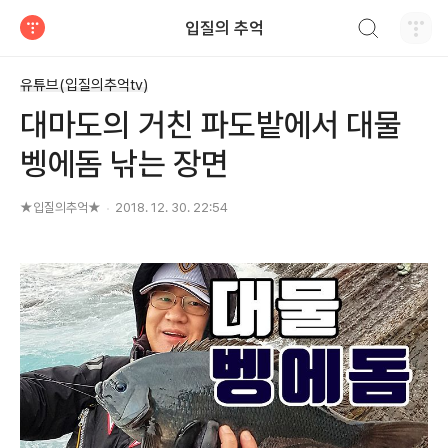
검색하기
입질의 추억
티스토리
유튜브(입질의추억tv)
대마도의 거친 파도밭에서 대물
벵에돔 낚는 장면
★입질의추억★
2018. 12. 30. 22:54