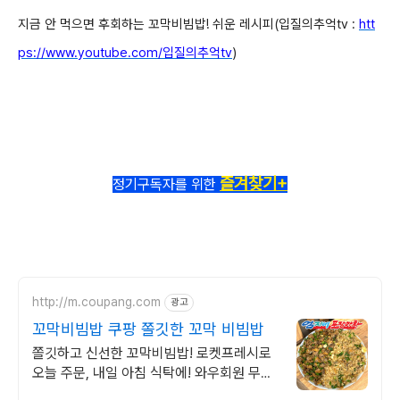
지금 안 먹으면 후회하는 꼬막비빔밥! 쉬운 레시피(입질의추억tv :
htt
ps://www.youtube.com/입질의추억tv
)
즐겨찾기+
정기구독자를 위한
http://m.coupang.com
광고
꼬막비빔밥 쿠팡 쫄깃한 꼬막 비빔밥
쫄깃하고 신선한 꼬막비빔밥! 로켓프레시로
오늘 주문, 내일 아침 식탁에! 와우회원 무료
배송에 30일 반품까지. 최대 5% 캐시적립으