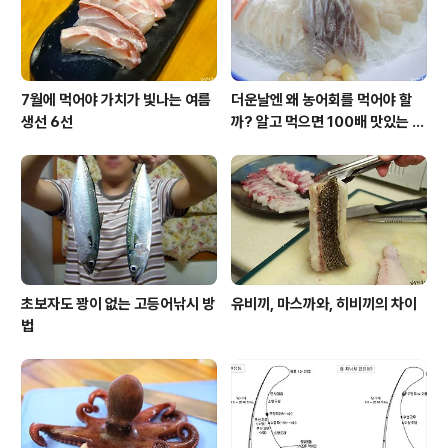
7월에 먹어야 가치가 빛나는 여름
더운날엔 왜 농어회를 먹어야 할
생선 6선
까? 알고 먹으면 100배 맛있는 농
어 종류와 제철 이야기
초보자도 꽝이 없는 고등어낚시 방
유비끼, 마스까와, 히비끼의 차이
법