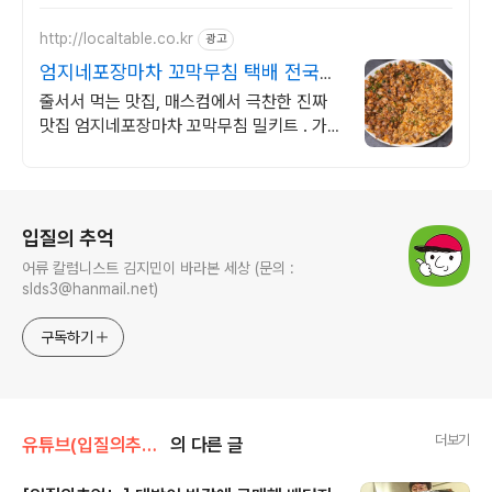
로 똑똑하게 구매!
http://localtable.co.kr
광고
엄지네포장마차 꼬막무침 택배 전국맛
집택배 인생식탁
줄서서 먹는 맛집, 매스컴에서 극찬한 진짜
맛집 엄지네포장마차 꼬막무침 밀키트 . 가지
마세요 가져다드립니다. 전국 인생맛집을 우
리집 식탁으로.
로그 정보
입질의 추억
어류 칼럼니스트 김지민이 바라본 세상 (문의 :
slds3@hanmail.net)
구독하기
더보기
유튜브(입질의추억tv)
의 다른 글