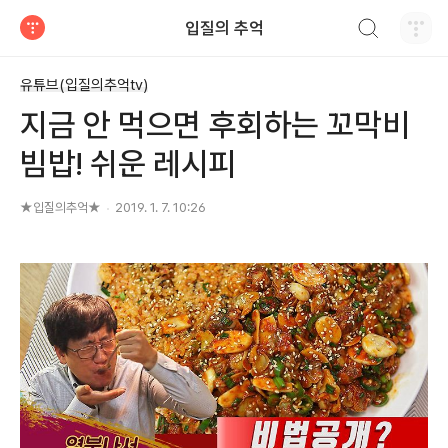
검색하기
입질의 추억
티스토리
유튜브(입질의추억tv)
지금 안 먹으면 후회하는 꼬막비
빔밥! 쉬운 레시피
★입질의추억★
2019. 1. 7. 10:26