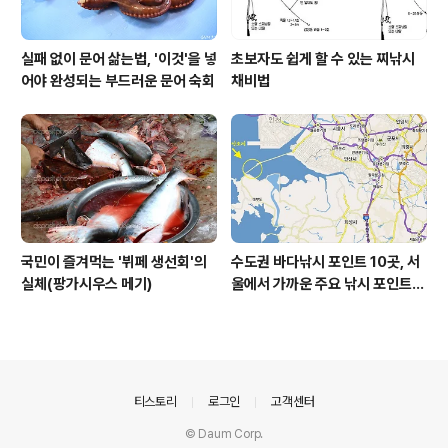
실패 없이 문어 삶는법, '이것'을 넣
초보자도 쉽게 할 수 있는 찌낚시
어야 완성되는 부드러운 문어 숙회
채비법
국민이 즐겨먹는 '뷔페 생선회'의
수도권 바다낚시 포인트 10곳, 서
실체(팡가시우스 메기)
울에서 가까운 주요 낚시 포인트
모음
의안내
티스토리
로그인
고객센터
© Daum Corp.