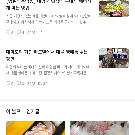
[입질의추억tv] 대방어 반값에 구매해 배터지
게 먹는 방법
글 내용
지금 가장 맛있는 겨울 대방어(8.7kg) 어떻게 해야 반값에
구매하고, 해체해서 먹는지 모든 과정을 공개합니다. ↓↓
↓ 많은 시청 바래요. ^^ 대방어 반값에 구매해 배터지게
6
4
2019. 1. 2.
먹는 방법(입질의추억tv : https://www.youtube.com/
입질의추억tv) 정기구독자를 위한 즐겨찾기+
대마도의 거친 파도밭에서 대물 벵에돔 낚는
장면
글 내용
위험해 보이는 바다와 진짜 위험한 바다의 차이. 대마도에
서 대물 벵에돔과 파이팅! 즐감하세요. ^^ 정기구독자를 위
한 즐겨찾기+
5
0
2018. 12. 30.
이 블로그 인기글