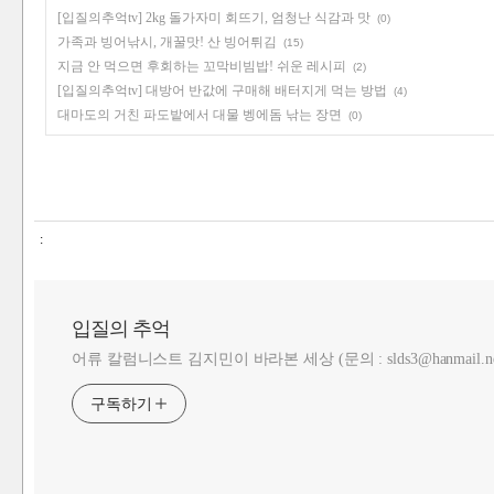
[입질의추억tv] 2kg 돌가자미 회뜨기, 엄청난 식감과 맛
(0)
가족과 빙어낚시, 개꿀맛! 산 빙어튀김
(15)
지금 안 먹으면 후회하는 꼬막비빔밥! 쉬운 레시피
(2)
[입질의추억tv] 대방어 반값에 구매해 배터지게 먹는 방법
(4)
대마도의 거친 파도밭에서 대물 벵에돔 낚는 장면
(0)
:
입질의 추억
어류 칼럼니스트 김지민이 바라본 세상 (문의 : slds3@hanmail.ne
구독하기