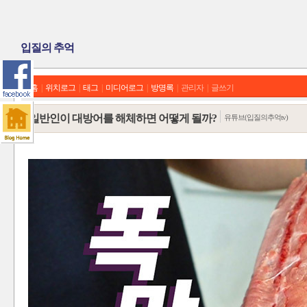
입질의 추억
홈
|
위치로그
|
태그
|
미디어로그
|
방명록
|
관리자
|
글쓰기
일반인이 대방어를 해체하면 어떻게 될까?
유튜브(입질의추억tv)