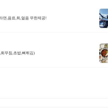
최근에 올라온 글
면,음료,회,얼음 무한제공!
최근에 달린 댓글
,회무침,초밥,뼈튀김)