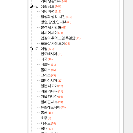
기타 생활 요리
(26)
생활 정보
(744)
식당 비평
(219)
일상과 생각, 사진
(316)
방송, 강연, 인터뷰
(63)
본격 낚시만화
(65)
낚시 에세이
(34)
입질의 추억 모임 후일담
(19)
포토샵 사진 보정
(28)
여행
(426)
인도네시아
(15)
태국
(10)
베트남
(11)
몰디브
(15)
그리스
(45)
말레이시아
(22)
일본 나고야
(17)
겨울 캐나다
(31)
가을 캐나다
(60)
필리핀 세부
(19)
뉴칼레도니아
(55)
홍콩
(18)
호주
(8)
제주도
(58)
국내
(37)