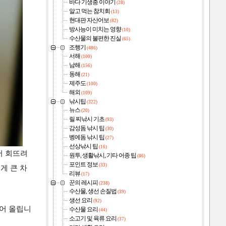
바다 기생충 이야기
(28)
알고 먹는 참치회
(13)
현대판 자산어보
(82)
방사능이 미치는 영향
(10)
수산물의 불편한 진실
(65)
조행기
(486)
서해
(100)
남해
(156)
동해
(21)
제주도
(100)
해외
(109)
낚시팁
(322)
뉴스
(20)
릴 찌낚시 기초
(93)
감성돔 낚시 팁
(30)
벵에돔 낚시 팁
(27)
선상낚시 팁
(16)
어 회뜨려
원투, 생활낚시, 기타 어종 팁
(86)
포인트 정보
(33)
게 큰 차
리뷰
(17)
꾼의 레시피
(238)
수산물, 생선 손질법
(39)
생선 요리
(92)
어 올립니
수산물 요리
(44)
소고기 및 육류 요리
(37)