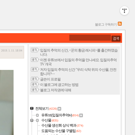
블로그 구독하기
입질의 추억의 신간, <꾼의 황금 레시피>를 출간하였습
2019. 1. 11. 18:04
니다.
이젠 유튜브에서 입질의 추억을 만나세요. 입질의추억
TV 개국
저자 입질의 추억의 신간 "우리 식탁 위의 수산물, 안전
합니까?⋯
글쓴이 프로필
이 블로그에 광고하는 방법
블로그 저작권에 대해
전체보기
(4220)
유튜브(입질의추억tv)
(814)
수산물
(635)
수산물 생선회 상식 백과
(374)
도움되는 수산물 구별팁
(62)