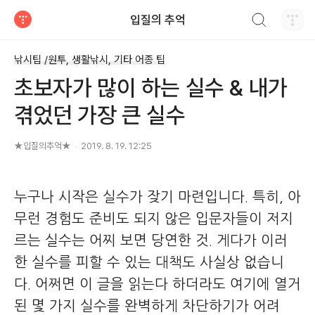
검색하기
입질의 추억
티스토리
낚시팁 /원투, 생활낚시, 기타 어종 팁
초보자가 많이 하는 실수 & 내가
겪었던 가장 큰 실수
★입질의추억★
2019. 8. 19. 12:25
누구나 시작은 실수가 잦기 마련입니다. 특히, 아
무런 경험도 준비도 되지 않은 입문자들이 저지
르는 실수는 어찌 보면 당연한 것. 게다가 이러
한 실수를 피할 수 있는 대책도 사실상 없습니
다. 어쩌면 이 글을 읽는다 하더라도 여기에 열거
된 몇 가지 실수를 완벽하게 차단하기가 어려