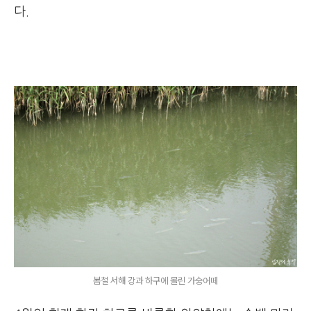
다.
봄철 서해 강과 하구에 몰린 가숭어떼