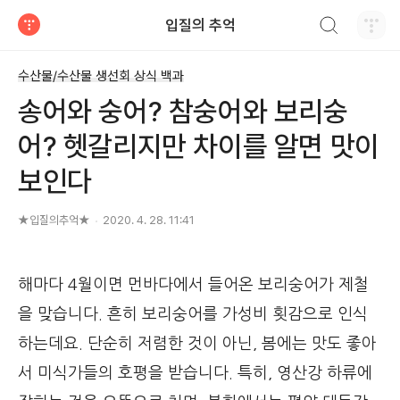
검색하기
입질의 추억
티스토리
수산물/수산물 생선회 상식 백과
송어와 숭어? 참숭어와 보리숭
어? 헷갈리지만 차이를 알면 맛이
보인다
★입질의추억★
2020. 4. 28. 11:41
해마다 4월이면 먼바다에서 들어온 보리숭어가 제철
을 맞습니다. 흔히 보리숭어를 가성비 횟감으로 인식
하는데요. 단순히 저렴한 것이 아닌, 봄에는 맛도 좋아
서 미식가들의 호평을 받습니다. 특히, 영산강 하류에