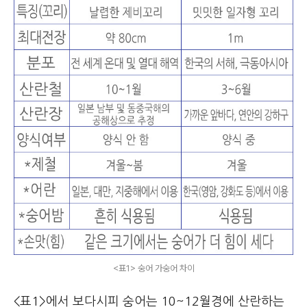
<표1> 숭어 가숭어 차이
<표1>에서 보다시피 숭어는 10~12월경에 산란하는