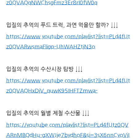
z0QVAQqNWChsgFmz3Er8rI0fW0q
입질의 추억의 푸드 트럭, 과연 먹을만 할까? ↓↓↓
https://www.youtube.com/playlist?list=PLd4fUt
z0QVARwsmaFligp-UhWAHZtjN3o
입질의 추억의 수산시장 탐방 ↓↓↓
https://www.youtube.com/playlist?list=PLd4fUt
z0QVAQHxDjV_quwK95IHFTZmwa-
입질의 추억의 월별 제철 수산물 ↓↓↓
https://youtube.com/playlist?list=PLd4fUtz0QV
ARnMBQdHu-gXWJje7bydhoF&si=3sX6nnCyoVjI