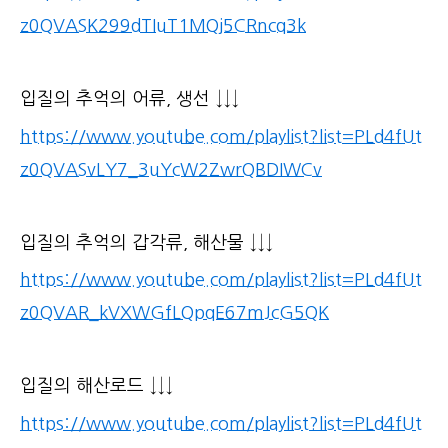
z0QVASK299dTIuT1MQj5CRncq3k
입질의 추억의 어류, 생선 ↓↓↓
https://www.youtube.com/playlist?list=PLd4fUt
z0QVASvLY7_3uYcW2ZwrQBDIWCv
입질의 추억의 갑각류, 해산물 ↓↓↓
https://www.youtube.com/playlist?list=PLd4fUt
z0QVAR_kVXWGfLQpqE67mJcG5QK
입질의 해산로드 ↓↓↓
https://www.youtube.com/playlist?list=PLd4fUt