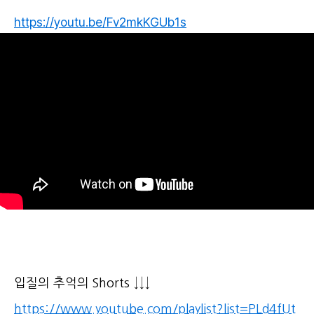
https://youtu.be/Fv2mkKGUb1s
입질의 추억의 Shorts ↓↓↓
https://www.youtube.com/playlist?list=PLd4fUt