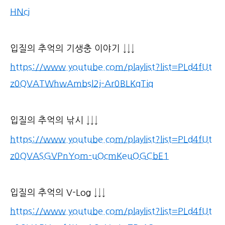
HNcj
입질의 추억의 기생충 이야기 ↓↓↓
https://www.youtube.com/playlist?list=PLd4fUt
z0QVATWhwAmbsl2j-Ar0BLKqTiq
입질의 추억의 낚시 ↓↓↓
https://www.youtube.com/playlist?list=PLd4fUt
z0QVASGVPnYom-uOcmKeuOGCbE1
입질의 추억의 V-Log ↓↓↓
https://www.youtube.com/playlist?list=PLd4fUt