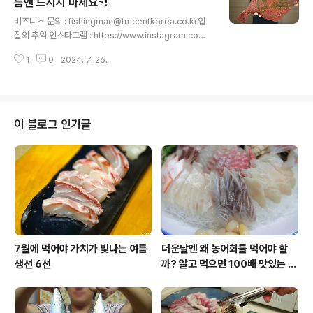
었던 고흥 나로도 민어 낚시 1~2편 몰아보기입니다. 제 채
름엔 드시지 마세요~!
글 내용
널에서 시리즈물은 제철이 왔을 때 한방에 쭉 감상하시라
비즈니스 문의 : fishingman@tmcentkorea.co.kr입
고 '몰아보기'를 올리고 있습니다. 이미 보신 분들은 뒤로가
질의 추억 인스타그램 : https://www.instagram.com/
기를 누르시고, 처음 보신 분들에겐 즐거운 시청..
slds3입질의 추억 네이버 블로그 : https://blog.naver.
1
0
2024. 7. 26.
com/slds2입질의 추억 티스토리 블로그 : https://slds
2.tistory.com입질의 추억 페이스북 : https://www.fac
ebook.com/slds22입질의추억 유튜브 구독하기 : http
s://www.youtube.com/입질의추억tv 오늘은 온통 붉은
색으로 된 특이한 줄가자미를 받아서 해체해보았습니다.
이 블로그 인기글
아무도 시도하지 않는 껍질 튀김까지 과연 그 맛은 어땠을
까요? 입질의추억TV를 구독(무료)하는 것은 사랑입니다~
♥ '좋아요와 알림설정도' 부탁드려요! ^^ - 총괄 및..
7월에 먹어야 가치가 빛나는 여름
더운날엔 왜 농어회를 먹어야 할
생선 6선
까? 알고 먹으면 100배 맛있는 농
어 종류와 제철 이야기