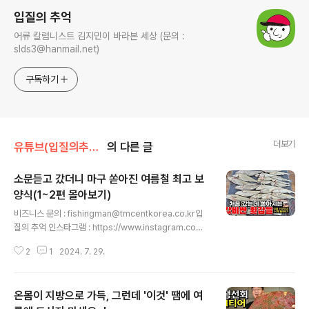
입질의 추억
어류 칼럼니스트 김지민이 바라본 세상 (문의 :
slds3@hanmail.net)
구독하기
더보기
유튜브(입질의추억tv)
의 다른 글
소문듣고 갔더니 마구 쏟아진 여름철 최고 보
양식(1~2편 몰아보기)
글 내용
비즈니스 문의 : fishingman@tmcentkorea.co.kr입
질의 추억 인스타그램 : https://www.instagram.com/
slds3입질의 추억 네이버 블로그 : https://blog.naver.
2
1
2024. 7. 29.
com/slds2입질의 추억 티스토리 블로그 : https://slds
2.tistory.com입질의 추억 페이스북 : https://www.fac
ebook.com/slds22입질의추억 유튜브 구독하기 : http
온몸이 지방으로 가득, 그런데 '이것' 땜에 여
s://www.youtube.com/입질의추억tv ※ 작년 이맘때 갔