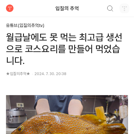
검색하기
입질의 추억
티스토리
유튜브(입질의추억tv)
월급날에도 못 먹는 최고급 생선
으로 코스요리를 만들어 먹었습
니다.
★입질의추억★
2024. 7. 30. 20:38