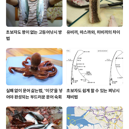
초보자도 꽝이 없는 고등어낚시 방
유비끼, 마스까와, 히비끼의 차이
법
실패 없이 문어 삶는법, '이것'을 넣
초보자도 쉽게 할 수 있는 찌낚시
어야 완성되는 부드러운 문어 숙회
채비법