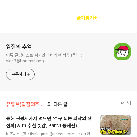
정기구독자를 위한
즐겨찾기+
로그 정보
입질의 추억
어류 칼럼니스트 김지민이 바라본 세상 (문의 :
slds3@hanmail.net)
구독하기
더보기
유튜브(입질의추억tv)
의 다른 글
동해 관광지가서 먹으면 '호구'되는 최악의 생
선회(with 추천 횟감, Part.1 동해편)
글 내용
비즈니스 문의 : fishingman@tmcentkorea.co.kr입