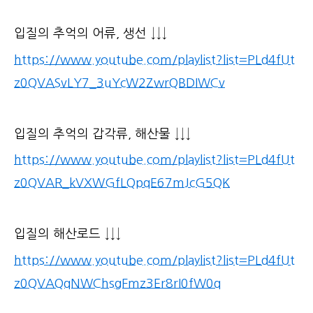
입질의 추억의 어류, 생선 ↓↓↓
https://www.youtube.com/playlist?list=PLd4fUt
z0QVASvLY7_3uYcW2ZwrQBDIWCv
입질의 추억의 갑각류, 해산물 ↓↓↓
https://www.youtube.com/playlist?list=PLd4fUt
z0QVAR_kVXWGfLQpqE67mJcG5QK
입질의 해산로드 ↓↓↓
https://www.youtube.com/playlist?list=PLd4fUt
z0QVAQqNWChsgFmz3Er8rI0fW0q