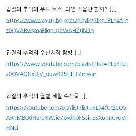
입질의 추억의 푸드 트럭, 과연 먹을만 할까? ↓↓↓
https://www.youtube.com/playlist?list=PLd4fUt
z0QVARwsmaFligp-UhWAHZtjN3o
입질의 추억의 수산시장 탐방 ↓↓↓
https://www.youtube.com/playlist?list=PLd4fUt
z0QVAQHxDjV_quwK95IHFTZmwa-
입질의 추억의 월별 제철 수산물 ↓↓↓
https://youtube.com/playlist?list=PLd4fUtz0QV
ARnMBQdHu-gXWJje7bydhoF&si=3sX6nnCyoVjI
HNcj