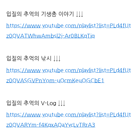
입질의 추억의 기생충 이야기 ↓↓↓
https://www.youtube.com/playlist?list=PLd4fUt
z0QVATWhwAmbsl2j-Ar0BLKqTiq
입질의 추억의 낚시 ↓↓↓
https://www.youtube.com/playlist?list=PLd4fUt
z0QVASGVPnYom-uOcmKeuOGCbE1
입질의 추억의 V-Log ↓↓↓
https://www.youtube.com/playlist?list=PLd4fUt
z0QVARYm-f4KqxAQaYycLvTRrA3