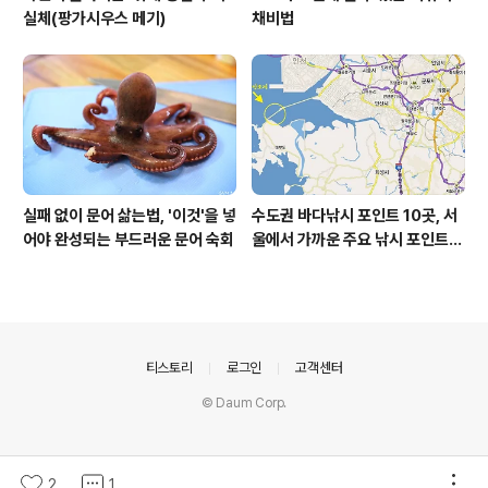
실체(팡가시우스 메기)
채비법
실패 없이 문어 삶는법, '이것'을 넣
수도권 바다낚시 포인트 10곳, 서
어야 완성되는 부드러운 문어 숙회
울에서 가까운 주요 낚시 포인트
모음
의안내
티스토리
로그인
고객센터
© Daum Corp.
2
1