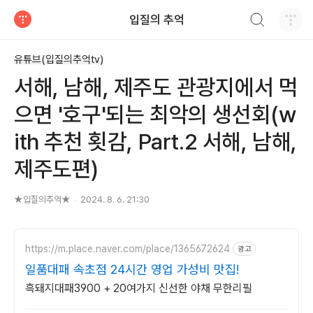
검색하기
입질의 추억
티스토리
유튜브(입질의추억tv)
서해, 남해, 제주도 관광지에서 먹
으면 '호구'되는 최악의 생선회(w
ith 추천 횟감, Part.2 서해, 남해,
제주도편)
★입질의추억★
2024. 8. 6. 21:30
https://m.place.naver.com/place/1365672624
광고
일품대패 속초점 24시간 영업 가성비 맛집!
흑돼지대패3900 + 20여가지 신선한 야채 무한리필