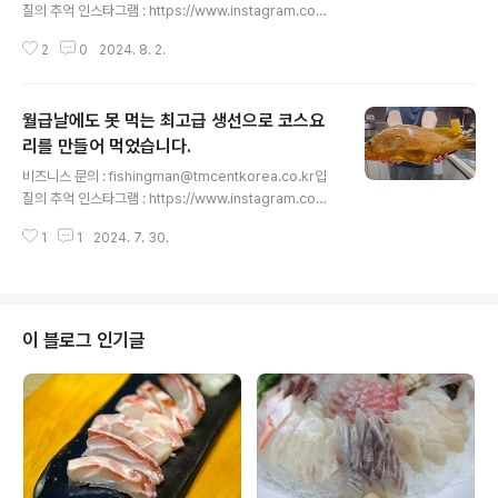
질의 추억 인스타그램 : https://www.instagram.com/
slds3입질의 추억 네이버 블로그 : https://blog.naver.
2
0
2024. 8. 2.
com/slds2입질의 추억 티스토리 블로그 : https://slds
2.tistory.com입질의 추억 페이스북 : https://www.fac
ebook.com/slds22입질의추억 유튜브 구독하기 : http
월급날에도 못 먹는 최고급 생선으로 코스요
s://www.youtube.com/입질의추억tv 피서철을 맞이하
여 바가지를 피하고 합리적인 소비를 위한 '지역별 비추천
리를 만들어 먹었습니다.
글 내용
생선회'와 지금 제철인 '추천 생선회'를 소개합니다. 많은
비즈니스 문의 : fishingman@tmcentkorea.co.kr입
도움이 되시길 바래요. 입질의추억TV를 구독(무료)하는
질의 추억 인스타그램 : https://www.instagram.com/
것은 사랑입니다~♥ '좋아요와 알림설정도' 부탁드려..
slds3입질의 추억 네이버 블로그 : https://blog.naver.
1
1
2024. 7. 30.
com/slds2입질의 추억 티스토리 블로그 : https://slds
2.tistory.com입질의 추억 페이스북 : https://www.fac
ebook.com/slds22입질의추억 유튜브 구독하기 : http
s://www.youtube.com/입질의추억tv 즐감하세요~! ^^
입질의추억TV를 구독(무료)하는 것은 사랑입니다~♥ '좋
이 블로그 인기글
아요와 알림설정도' 부탁드려요! ^^ - 총괄 및 기획 : 김지
민, 조정연- 촬영 및 가편집 : 진석현- 영상 편집 : 김은진 h
ttps://youtu.be/Fv..