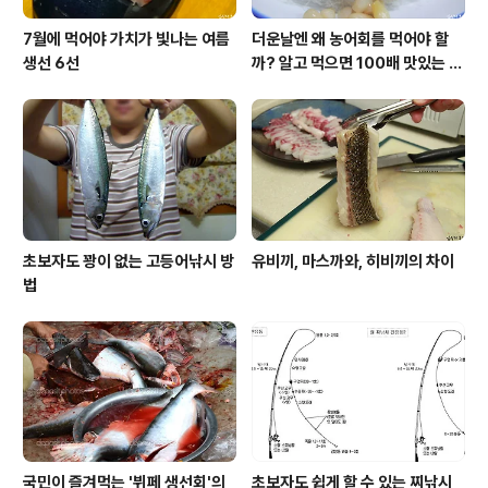
7월에 먹어야 가치가 빛나는 여름
더운날엔 왜 농어회를 먹어야 할
생선 6선
까? 알고 먹으면 100배 맛있는 농
어 종류와 제철 이야기
초보자도 꽝이 없는 고등어낚시 방
유비끼, 마스까와, 히비끼의 차이
법
국민이 즐겨먹는 '뷔페 생선회'의
초보자도 쉽게 할 수 있는 찌낚시