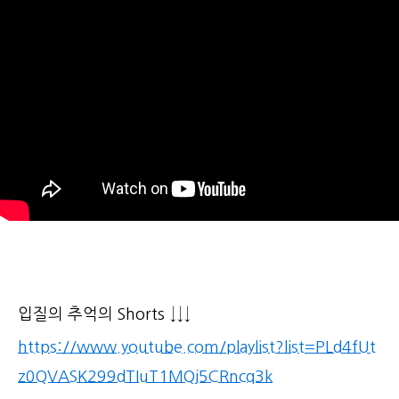
입질의 추억의 Shorts ↓↓↓
https://www.youtube.com/playlist?list=PLd4fUt
z0QVASK299dTIuT1MQj5CRncq3k