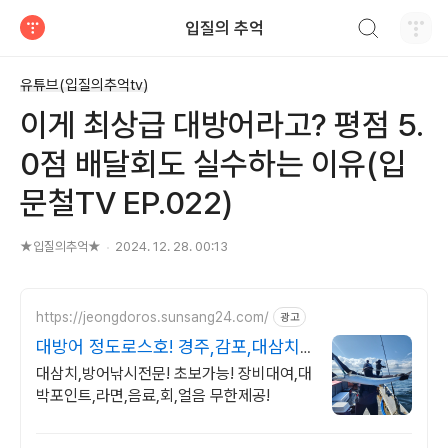
검색하기
입질의 추억
티스토리
유튜브(입질의추억tv)
이게 최상급 대방어라고? 평점 5.
0점 배달회도 실수하는 이유(입
문철TV EP.022)
★입질의추억★
2024. 12. 28. 00:13
https://jeongdoros.sunsang24.com/
광고
대방어 정도로스호! 경주,감포,대삼치
방어 넘버
대삼치,방어낚시전문! 초보가능! 장비대여,대
박포인트,라면,음료,회,얼음 무한제공!