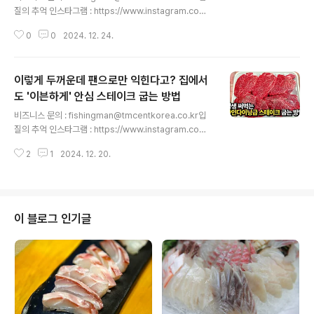
질의 추억 인스타그램 : https://www.instagram.com/
slds3입질의 추억 네이버 블로그 : https://blog.naver.
0
0
2024. 12. 24.
com/slds2입질의 추억 티스토리 블로그 : https://slds
2.tistory.com입질의 추억 페이스북 : https://www.fac
ebook.com/slds22입질의추억 유튜브 구독하기 : http
이렇게 두꺼운데 팬으로만 익힌다고? 집에서
s://www.youtube.com/입질의추억tv 오늘은 냉동 랍스
터 테일에 대해 알아보았습니다. 홈파티용 음식에 도움되
도 '이븐하게' 안심 스테이크 굽는 방법
글 내용
시기 바랍니다. 입질의추억TV를 구독(무료)하는 것은 사
비즈니스 문의 : fishingman@tmcentkorea.co.kr입
랑입니다~♥ '좋아요와 알림설정도' 부탁드려요! ^^ - 총괄
질의 추억 인스타그램 : https://www.instagram.com/
및 기획 : 김지민, 조정연- 촬영 및 가편집 :..
slds3입질의 추억 네이버 블로그 : https://blog.naver.
2
1
2024. 12. 20.
com/slds2입질의 추억 티스토리 블로그 : https://slds
2.tistory.com입질의 추억 페이스북 : https://www.fac
ebook.com/slds22입질의추억 유튜브 구독하기 : http
s://www.youtube.com/입질의추억tv 즐겁게 시청하시
고 모두모두 크리스마스 & 연말 시즌 행복하게 보내세요! ^
이 블로그 인기글
^ 입질의추억TV를 구독(무료)하는 것은 사랑입니다~♥
'좋아요와 알림설정도' 부탁드려요! ^^ - 총괄 및 기획 : 김
지민, 조정연- 촬영 및 가편집 : 진석현-..