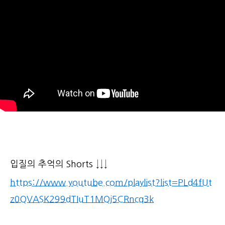
입질의 추억의 Shorts ↓↓↓
https://www.youtube.com/playlist?list=PLd4fUt
z0QVASK299dTIuT1MQj5CRncq3k