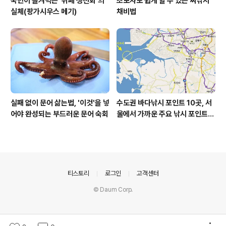
국민이 즐겨먹는 '뷔페 생선회'의
초보자도 쉽게 할 수 있는 찌낚시
실체(팡가시우스 메기)
채비법
실패 없이 문어 삶는법, '이것'을 넣
수도권 바다낚시 포인트 10곳, 서
어야 완성되는 부드러운 문어 숙회
울에서 가까운 주요 낚시 포인트
모음
의안내
티스토리
로그인
고객센터
© Daum Corp.