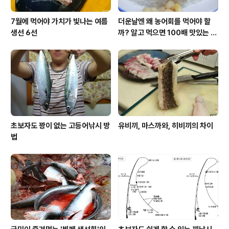
7월에 먹어야 가치가 빛나는 여름
더운날엔 왜 농어회를 먹어야 할
생선 6선
까? 알고 먹으면 100배 맛있는 농
어 종류와 제철 이야기
초보자도 꽝이 없는 고등어낚시 방
유비끼, 마스까와, 히비끼의 차이
법