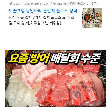
https://m.place.naver.com/restaurant/1381462615
광고
모슬포항 당일바리 은갈치 풀코스 정식
냉장 생물 갈치 7가지 갈치 풀코스 요리(조
림,구이,탕,회,회무침,초밥,뼈튀김)