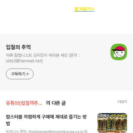
정기구독자를 위한
즐겨찾기+
로그 정보
입질의 추억
어류 칼럼니스트 김지민이 바라본 세상 (문의 :
slds3@hanmail.net)
구독하기
더보기
유튜브(입질의추억tv)
의 다른 글
랍스터를 저렴하게 구매해 제대로 즐기는 방
법
글 내용
비즈니스 문의 : fishingman@tmcentkorea.co.kr입