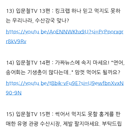
13) 입문철TV 13편 : 킹크랩 하나 믿고 먹지도 못하
는 우리나라, 수산강국 맞나?
https://youtu.be/AoENNWKhx9U?si=PcPporxgr
r8kV9Rv
14) 입문철TV 14편 : 가짜뉴스에 속지 마세요! "연어,
송어회는 기생충이 많다는데.." 맘껏 먹어도 될까요?
https://youtu.be/t8bjk-vFu9E?si=U9ewfbnXvxN
90-9N
15) 입문철TV 15편 : 썩어서 먹지도 못할 홍게를 판
매한 유명 관광 수산시장, 제발 팔지마세요. 부탁드립