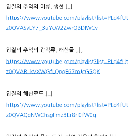
입질의 추억의 어류, 생선 ↓↓↓
https://www.youtube.com/playlist?list=PLd4fUt
z0QVASvLY7_3uYcW2ZwrQBDIWCv
입질의 추억의 갑각류, 해산물 ↓↓↓
https://www.youtube.com/playlist?list=PLd4fUt
z0QVAR_kVXWGfLQpqE67mJcG5QK
입질의 해산로드 ↓↓↓
https://www.youtube.com/playlist?list=PLd4fUt
z0QVAQqNWChsgFmz3Er8rI0fW0q