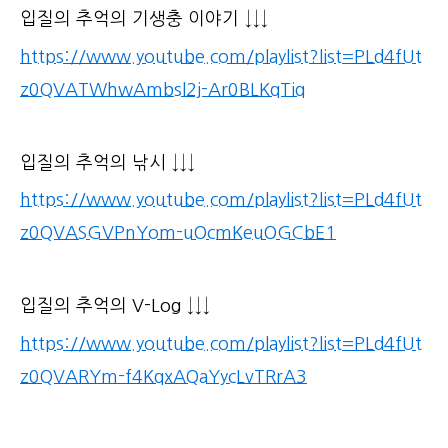
입질의 추억의 기생충 이야기 ↓↓↓
https://www.youtube.com/playlist?list=PLd4fUt
z0QVATWhwAmbsl2j-Ar0BLKqTiq
입질의 추억의 낚시 ↓↓↓
https://www.youtube.com/playlist?list=PLd4fUt
z0QVASGVPnYom-uOcmKeuOGCbE1
입질의 추억의 V-Log ↓↓↓
https://www.youtube.com/playlist?list=PLd4fUt
z0QVARYm-f4KqxAQaYycLvTRrA3