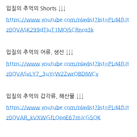
입질의 추억의 Shorts ↓↓↓
https://www.youtube.com/playlist?list=PLd4fUt
z0QVASK299dTIuT1MQj5CRncq3k
입질의 추억의 어류, 생선 ↓↓↓
https://www.youtube.com/playlist?list=PLd4fUt
z0QVASvLY7_3uYcW2ZwrQBDIWCv
입질의 추억의 갑각류, 해산물 ↓↓↓
https://www.youtube.com/playlist?list=PLd4fUt
z0QVAR_kVXWGfLQpqE67mJcG5QK