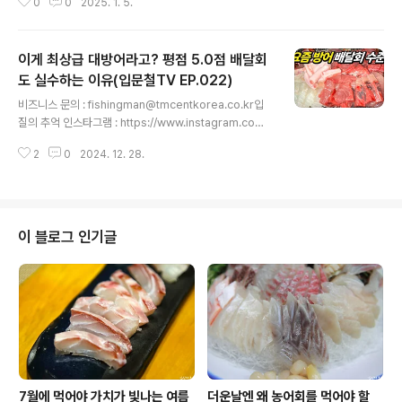
0
0
2025. 1. 5.
com/slds2입질의 추억 티스토리 블로그 : https://slds
2.tistory.com입질의 추억 페이스북 : https://www.fac
ebook.com/slds22입질의추억 유튜브 구독하기 : http
이게 최상급 대방어라고? 평점 5.0점 배달회
s://www.youtube.com/입질의추억tv ※ 키마구레 쿡 유
튜브 바로가기 : https://www.youtube.com/@kimag
도 실수하는 이유(입문철TV EP.022)
글 내용
urecook 일본 최고의 수산물 유튜버인 키마구레 쿡의 카
비즈니스 문의 : fishingman@tmcentkorea.co.kr입
네코상과 콜라보 영상을 제작했습니다. 즐감하시고요. 수
질의 추억 인스타그램 : https://www.instagram.com/
산물에 대한 많은 관심과 성원도 부..
slds3입질의 추억 네이버 블로그 : https://blog.naver.
2
0
2024. 12. 28.
com/slds2입질의 추억 티스토리 블로그 : https://slds
2.tistory.com입질의 추억 페이스북 : https://www.fac
ebook.com/slds22입질의추억 유튜브 구독하기 : http
s://www.youtube.com/입질의추억tv 1) 입문철TV 1편
: 양심을 지키자는데 임대료, 전기세가 뭔 상관?https://yo
이 블로그 인기글
utu.be/2EO4hiqrBhQ 2) 입문철TV 2편 : 없어서 못파
는 대하, 제주산으로 둔갑한 일본산 갈치? 어디까지가 사실
일까?https://y..
7월에 먹어야 가치가 빛나는 여름
더운날엔 왜 농어회를 먹어야 할