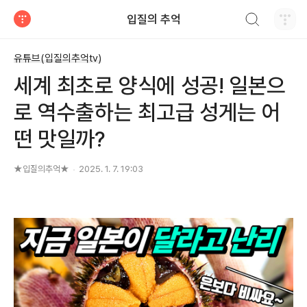
검색하기
입질의 추억
티스토리
유튜브(입질의추억tv)
세계 최초로 양식에 성공! 일본으
로 역수출하는 최고급 성게는 어
떤 맛일까?
★입질의추억★
2025. 1. 7. 19:03