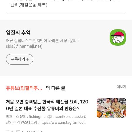
관리,재활운동,레크)
로그 정보
입질의 추억
어류 칼럼니스트 김지민이 바라본 세상 (문의 :
slds3@hanmail.net)
구독하기
더보기
유튜브(입질의추억tv)
의 다른 글
처음 보면 충격받는 한국식 해산물 요리, 120
0만 일본 대표 수산물 유튜버의 반응은?
글 내용
비즈니스 문의 : fishingman@tmcentkorea.co.kr입
질의 추억 인스타그램 : https://www.instagram.com/
slds3입질의 추억 네이버 블로그 : https://blog.naver.