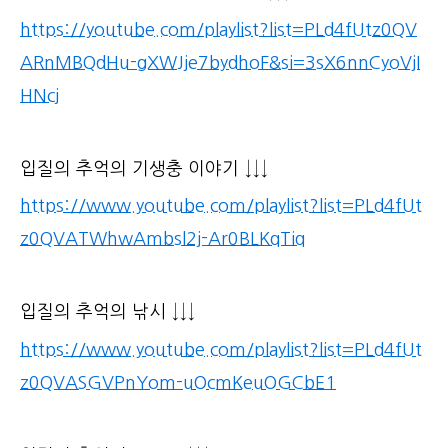
https://youtube.com/playlist?list=PLd4fUtz0QV
ARnMBQdHu-gXWJje7bydhoF&si=3sX6nnCyoVjI
HNcj
입질의 추억의 기생충 이야기 ↓↓↓
https://www.youtube.com/playlist?list=PLd4fUt
z0QVATWhwAmbsl2j-Ar0BLKqTiq
입질의 추억의 낚시 ↓↓↓
https://www.youtube.com/playlist?list=PLd4fUt
z0QVASGVPnYom-uOcmKeuOGCbE1