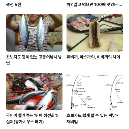
생선 6선
까? 알고 먹으면 100배 맛있는 농
어 종류와 제철 이야기
초보자도 꽝이 없는 고등어낚시 방
유비끼, 마스까와, 히비끼의 차이
법
국민이 즐겨먹는 '뷔페 생선회'의
초보자도 쉽게 할 수 있는 찌낚시
실체(팡가시우스 메기)
채비법