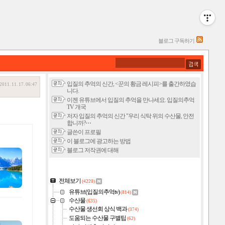
블로그 구독하기
입질의 추억의 신간, <꾼의 황금 레시피>를 출간하였습
2011. 11. 17. 06:47
니다.
이젠 유튜브에서 입질의 추억을 만나세요. 입질의추억
TV 개국
저자 입질의 추억의 신간 "우리 식탁 위의 수산물, 안전
합니까?⋯
글쓴이 프로필
이 블로그에 광고하는 방법
블로그 저작권에 대해
전체보기
(4220)
유튜브(입질의추억tv)
(814)
수산물
(635)
수산물 생선회 상식 백과
(374)
도움되는 수산물 구별팁
(62)