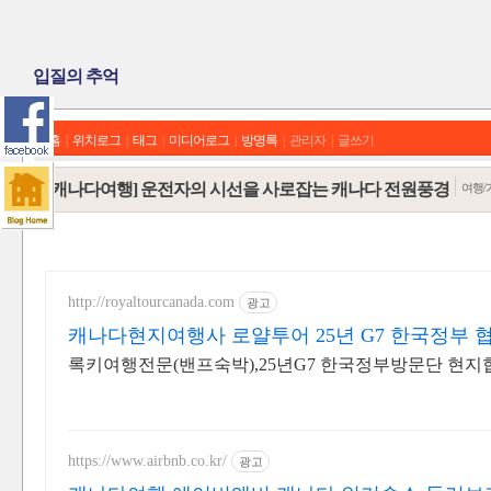
입질의 추억
홈
|
위치로그
|
태그
|
미디어로그
|
방명록
|
관리자
|
글쓰기
[캐나다여행] 운전자의 시선을 사로잡는 캐나다 전원풍경
여행/
http://royaltourcanada.com
광고
캐나다현지여행사 로얄투어 25년 G7 한국정부 
록키여행전문(밴프숙박),25년G7 한국정부방문단 현
https://www.airbnb.co.kr/
광고