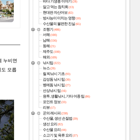
바다 기생충 이야기
(28)
알고 먹는 참치회
(13)
현대판 자산어보
(82)
방사능이 미치는 영향
(10)
수산물의 불편한 진실
(65)
조행기
(486)
서해
(100)
남해
(156)
동해
(21)
제주도
(100)
해외
(109)
게 누비면
낚시팁
(322)
뉴스
(20)
지도 모릅
릴 찌낚시 기초
(93)
감성돔 낚시 팁
(30)
벵에돔 낚시 팁
(27)
선상낚시 팁
(16)
원투, 생활낚시, 기타 어종 팁
(86)
포인트 정보
(33)
리뷰
(17)
꾼의 레시피
(238)
수산물, 생선 손질법
(39)
생선 요리
(92)
수산물 요리
(44)
소고기 및 육류 요리
(37)