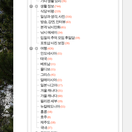
기타 생활 요리
(26)
생활 정보
(744)
식당 비평
(219)
일상과 생각, 사진
(316)
방송, 강연, 인터뷰
(63)
본격 낚시만화
(65)
낚시 에세이
(34)
입질의 추억 모임 후일담
(19)
포토샵 사진 보정
(28)
여행
(426)
인도네시아
(15)
태국
(10)
베트남
(11)
몰디브
(15)
그리스
(45)
말레이시아
(22)
일본 나고야
(17)
겨울 캐나다
(31)
가을 캐나다
(60)
필리핀 세부
(19)
뉴칼레도니아
(55)
홍콩
(18)
호주
(8)
제주도
(58)
국내
(37)