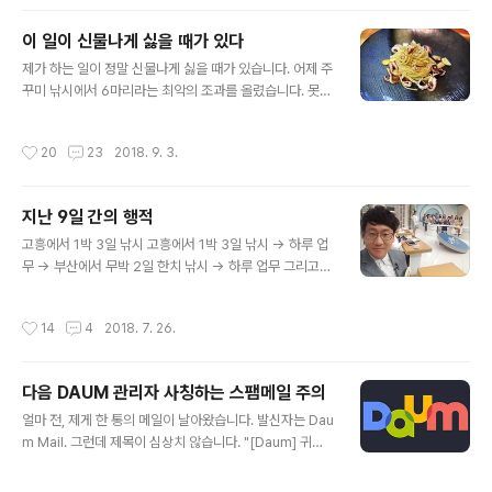
띄워주는지는 그다지... 중요하지!! 그래 중요해. 부정은 안
양이 다릅니다. 도..
하겠어. 근데 쓴소리 좀 하자면.. 다음 카카오가 메인 띄워
이 일이 신물나게 싫을 때가 있다
주는 기사 중에 수산물 관련 글은 유심히 보는데 제발 좀 짜
글 내용
집기하거나 발로 쓴 기사만큼은 메인에 띄우지 않았으면
제가 하는 일이 정말 신물나게 싫을 때가 있습니다. 어제 주
좋겠다. 누구는 직접 취재해서 공들여 글 쓰는데도 제목빨
꾸미 낚시에서 6마리라는 최악의 조과를 올렸습니다. 못
떨어진다는 이유로 메인에 올리지 않는다면, 앉아서 짜집
잡아도 80~100여수를 한다는 선상 주꾸미임을 감안한다
기 한 기사는 제목빨 하나로 메인간다. 이런 현상은 정말 좋
면 도무지 믿기지 않은 조과입니다. 너무 안 잡혀서 두번이
작성시간
20
23
2018. 9. 3.
지 않아. 왜냐하면,..
나 선실에 드러누웠습니다. 감기몸살로 몸도 아픈데 예약
이라 노쇼를 할 수도 없습니다. 새벽잠 포기하고 아픈 몸 이
끌고 왔다가 여섯 마리 잡고 서울로 올라오는데요. 기분이
지난 9일 간의 행적
뭐랄까요? 돈 버리고, 몸 버리고, 시간 버리고, 콘텐츠도 못
글 내용
뽑고, 멘탈 무너지고.. 그 여섯 마리 중 두 마리는 우리 딸 반
고흥에서 1박 3일 낚시 고흥에서 1박 3일 낚시 → 하루 업
찬 해주고, 남은 4마리로 오늘 오전 주꾸미 파스타 해 먹었
무 → 부산에서 무박 2일 한치 낚시 → 하루 업무 그리고
습니다. 주꾸미 파스타 해 먹었다고 글 써봐야 누가 알아주
이틀 동안 내리 4부작을 찍은 방송까지 모두 끝이났습니
는 것도 아니고, 수익도 없습니다. 남는 건 상처뿐...
다. 프로페셔널한 분들과 함께하면서 방솜 감을 경험한 것
작성시간
14
4
2018. 7. 26.
은 뜻깊은 일입니다. 계속된 강행군에 이젠 좀 쉬고 싶습니
다만.. "꿈 한 번 야무지네~" 요즘 이 소리가 제 귓가에 자
주 메아리 칩니다. 달력 보니 벌써 월말이네요. 월간지 원고
다음 DAUM 관리자 사칭하는 스팸메일 주의
마감이 코앞입니다. 다섯 꼭지는 또 언제 쓰나... 어흑 ㅠㅠ
글 내용
정기구독자를 위한 즐겨찾기+
얼마 전, 제게 한 통의 메일이 날아왔습니다. 발신자는 Dau
m Mail. 그런데 제목이 심상치 않습니다. "[Daum] 귀하
의 계정을 확인 하시기 바랍니다." 당연히 클릭할 수밖에 없
었고, 메일 내용은 아래와 같습니다. "리는 다른 IP 위치에