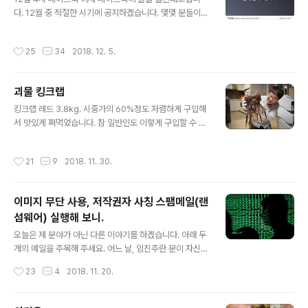
다. 12월 중 적절한 시기에 공지하겠습니다. 몇몇 분들이
칼럼니스트를 그만두는 게 아니냐는 우려의 목소리가 있었
는데요. 그런 것은 아닙니다. ^^; 저는 얼마 전, 국립민속박
작성시간
25
34
2018. 12. 5.
물관의 에서 우리 식생활과 밀접한 관련이 있는 어류에 관
한 집필을 마쳤습니다. 그리고 저의 세 번째 저서인 가 마지
막 검수에 들어갔으니 예정되로 진행된다면, 이 둘은 201
괴물 킹크랩
9년 초에 출판하게 될 것입니다. 새해에는 또 다른 잡지에
글 내용
서 새 연재가 시작되기도 하고요. 그러니 절필은 아니예요.
킹크랩 레드 3.8kg. 시중가의 60%정도 저렴하게 구입해
다만, 그것과는 별개로 지금 제가 준비하는 것이 있습니다.
서 맛있게 쪄먹었습니다. 참 일반인도 이렇게 구입할 수 있
꽤 오랜 기간 망설였고, 고민했고, 준비했습니다. 적절한 시
어요. 그 방법은 월요일에 공개하겠습니다. 그나저나 맛나
기에 공지하겠습니다. 늘 한결같이 성원해주신 분들께 감
겠쥬? ㅎㅎ 정기구독자를 위한 즐겨찾기+
작성시간
21
9
2018. 11. 30.
사의 말을 전합니다. -..
이미지 무단 사용, 저작권자 사칭 스팸메일(랜
섬웨어) 실행해 보니.
글 내용
오늘은 제 분야가 아닌 다른 이야기를 하겠습니다. 아래 두
개의 메일을 주목해 주세요. 어느 날, 임진주란 분이 자신의
사진을 무단 도용했다며 이러한 메일을 보내왔습니다. "안
작성시간
23
4
2018. 11. 20.
녕하세요. 개인작가로 활동중인 임진주입니다. 다름이 아
니라 제가 제작한 이미지들은 그냥 사용이 불가한 이미지
입니다. 무료로 배포되는 이미지가 아니에요. 이런 저작권