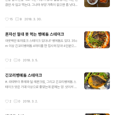
만만치 않구나. 자고로 사람은 쓰던 글이나 써야 한다는 것
큼만 사 입고 먹는다. 그나마 부양 가족이 없으면 좀 낫다.
을 일깨워준 ^^; ※ 추신 : 드디어 저의 세 번째 책이 출판을
나는 월급쟁이는 아니지만, 그래서 한달 한달이 매우 불안
앞두고 있습니다. 자세한 이야기는 나중에.. 정기구독자..
하다. 오늘은 집에 아무도 없다. 아내는 외출 중이고 딸은
작성시간
15
8
2018. 3. 30.
어린이집에 있다. 일 하다 보니 배 고픈줄도 몰랐는데 시계
는 벌써 3시 반. 모처럼 홀로 점심을 때우는데 집에는 언제
지어진지도 모를 마른 밥과 단무지 무침만이 있다. 냉장고
혼자선 절대 못 먹는 벵에돔 스테이크
는 텅 비었다. 며칠 전, 벵에돔으로 스테이크를 해먹으며 호
글 내용
사를 누렸던 것을 생각하자니 더욱 믿기지가 않았다. 나는
아웃백만 토마호크 스테이크 있더냐? 벵에돔도 있다. 35c
한 번 더 냉장고를 뒤졌다. 냉장고 구석에는 달걀 세 개가
m 이상 긴꼬리벵에돔 4마리를 한 접시에 담아 4인분으로
나 뒹굴었고, 볶은 파프리카가 조금 남이 있었다. 달걀 세
구성. 순삭시켜버렸다. 앞으로 벵에돔 요리의 大반란이 될
개 중 두 개는 아내와 딸을 위해 남겨두고, 하나는 부쳐먹기
지어다. ^^;
작성시간
2
0
2018. 3. 5.
로 했다. ..
긴꼬리벵에돔 스테이크
글 내용
#. 라따뚜이 퓨레와 딜 레몬크림, 그리고 긴꼬리벵에돔 스
테이크 맛은 기대 이상으로 좋았는데 문제는 양. 넷이서 3
5cm 벵에돔 두 마리를 구워먹으니 넘 감질맛난다. 앞으로
는 1인 1벵에돔을 추진해야 겠다. ^^; 아니면 3인용 티본
작성시간
2
0
2018. 3. 2.
스테이크처럼 벵에돔도 3~4마리 이상 잔뜩 구워 한 접시
에 쌓아놓고 먹을 수 있는 토마호크 벵에돔 스테이크라도
개발하던지.. ㅎㅎ