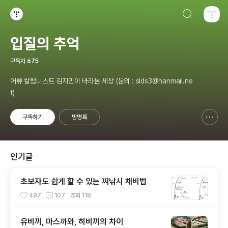
검색하기
티스토리
입질의 추억
구독자
675
어류 칼럼니스트 김지민이 바라본 세상 (문의 : slds3@hanmail.ne
t)
구독하기
방명록
신고하기 레이어
열기
인기글
초보자도 쉽게 할 수 있는 찌낚시 채비법
487
107
조회
118
유비끼, 마스까와, 히비끼의 차이