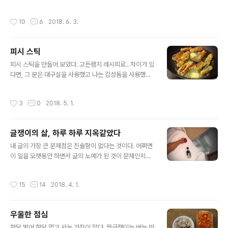
낚시는 끝난 게 아니다. 마무리까지 깔끔해야 비로소 낚시
가 끝이 난 것. 여름 문턱에서도 저마다 맛을 내어주기 바쁜
작성시간
10
6
2018. 6. 3.
바닷물고기들이 고맙다. 올 여름, 무척 더울 것 같은데 그때
도 잘 부탁해~! - by 입질의 추억 -
피시 스틱
글 내용
피시 스틱을 만들어 보았다. 고든램지 레시피로.. 차이가 있
다면, 그 분은 대구살을 사용했고 나는 감성돔을 사용했다.
맛은 살살 녹았다. 비교적 살이 무른 산란철 감성돔이라 오
히려 이 요리에 어울린 듯하다. 정기구독자를 위한 즐겨찾
작성시간
3
0
2018. 5. 1.
기+
글쟁이의 삶, 하루 하루 지옥같았다
글 내용
내 글의 가장 큰 문제점은 진솔함이 없다는 것이다. 어쩌면
이 일을 오랫동안 하면서 글의 노예가 된 것이 문제인지도
모른다. 글쟁이의 삶은 보기보다 윤택하지 않았다. 낚시는
흥미를 잃고 있다. 이제는 매일 소재를 짜내야 하는 일이 신
작성시간
15
14
2018. 4. 1.
물이 난다. 책을 더 내고 싶었지만, 출판사에서 받아주지 않
는다. 방송 섭외도 뚝 끊겼다. 취기로 글을 쓰는 날은 늘었
다. 알코올 중독, 그게 남의 일인 줄 알았는데. 아내와의 관
우울한 점심
계는 점점 멀어져만 간다. 날도 날이다 보니 이 글도 진솔함
글 내용
을 잃었다. 오늘은 4월 1일. 쓰다 보니 핵노잼. 수위 조절이
한달 벌어 한달 먹고 사는 가장이 많다. 월급쟁이는 버는 만