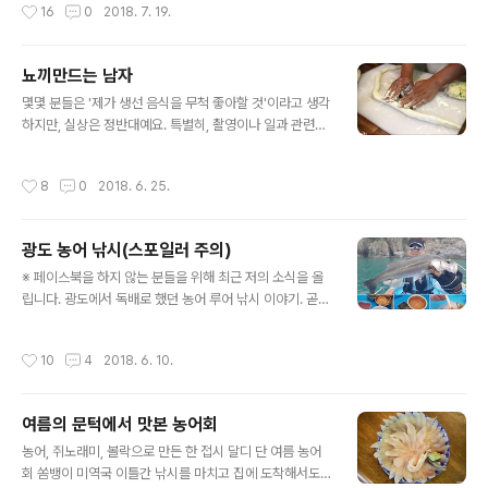
작성시간
16
0
2018. 7. 19.
서 귀하의 계정에서 비정상적인 활동을 발견 했습니다. 이
것은 자신의 안전을 위해 계정을 사용 하 여 계속 하려면 아
래 버튼을 클릭 하 여 계정을 보호 합니다. 참고 : 24 시간
뇨끼만드는 남자
내 확인 하지 않으면 이메일 계정가 차단 됩니다. 발신자는
글 내용
'Daum Mail ' " 이것들이 누굴 바보로 아냐. ㅎㅎ 기계 번
몇몇 분들은 '제가 생선 음식을 무척 좋아할 것'이라고 생각
역 투에 발신자 주소부터 다음을 사칭하는 스팸메일이 의
하지만, 실상은 정반대예요. 특별히, 촬영이나 일과 관련되
심되는 가운데.. 여기서 스팸메일로 분류해 버리면 끝인데
지 않은 한 생선 음식은 멀리하는 편입니다. 이유는 그냥 식
하여간 이놈의 호기심은... 결국, "지금 여기에서..
욕이 당기지 않아서~ 저녁밥은 김치찌개나 고기를 선호하
작성시간
8
0
2018. 6. 25.
는데 그마저도 물린다면 파스타와 샐러드를 곧잘 만들어
먹습니다.(물론 아내가 만든 걸로 ^^;) 식성이 여성적이라
(?) 그런지 외식할 때면 아내가 편리하다고 해요. 최근에는
광도 농어 낚시(스포일러 주의)
감자 뇨끼를 만들어 먹었는데 이날 장본 걸 계산해보니 앞
글 내용
으론 그냥 사먹는 게 나을 듯합니다. (주방에 밀가루 날리고
※ 페이스북을 하지 않는 분들을 위해 최근 저의 소식을 올
들어간 노동력을 생각하자니 어휴~ ^^;) 정기구독자를 위
립니다. 광도에서 독배로 했던 농어 루어 낚시 이야기. 곧
한 즐겨찾기+
커밍순 합니다. ㅎㅎ 정기구독자를 위한 즐겨찾기+
작성시간
10
4
2018. 6. 10.
여름의 문턱에서 맛본 농어회
글 내용
농어, 쥐노래미, 볼락으로 만든 한 접시 달디 단 여름 농어
회 쏨뱅이 미역국 이틀간 낚시를 마치고 집에 도착해서도