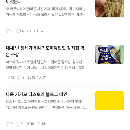
이것은...
관련된 문제가 생각보다 작은 곳에서도 일어날 수있습니
글 내용
모 커뮤니티에 올라온 사진이다. 꽃게 아가미에 기생하는
다. 하지만 당연히 모르고 이용을 하시고 있을꺼라고 생각
기생충(옥토라스미스)를 몰라서 올린 질문인데 난 왜 자꾸
해요. 저 역시도 실수로 그랬던 경험도 있고 하니까요. 제가
퀴노아로 대답하고 싶지.. ㅎㅎ
이렇게 메일드리는게 법적인 그런걸 이야기하려고 보내드
린건 아니에요. 모르고 사용을 하고 있으셨을꺼니까요. 다
작성시간
11
4
2018. 11. 4.
만 이제는 말씀을 드렸기에 사용을 금해주시길 바랍니다.
안 그럼 저도 방법이 없어요." 라는 취지..
대체 넌 정체가 뭐냐? 도미덮밥맛 감차칩 먹
은 소감
글 내용
마트에 갔다가 우연히 발견하고 업어온 감자칩. 감자칩도
정말 다양한 맛이 나오는 세상이라지만 이건 무려.. "도미
덮밥맛"이라니..!? 어쩌면 허니버터칩의 아성을 무너뜨릴
작성시간
12
3
2018. 10. 31.
만한 신박한 제품일까요? 상단에 가루비(Calbee)라 써진
것을 보니 허니버터칩과 마찬가지로 기술제휴로 탄생시킨
제품이 아닌가 싶습니다. 가루비는 일본의 유명 감자칩 회
다음 카카오 티스토리 블로그 메인
사죠. 일단 포장지부터 살피면, 진보라색에 노란 감자가 보
글 내용
요즘 내 블로그 메인이 티스토리인지 네이버인지 헷갈린
색 대비를 이룹니다. 100% 생감자 사용을 강조하고, 그 아
다. 다음 카카오는 편집 정책이 바뀌었는지 가뭄에 콩 나듯
래 해시태그로는 #바다향, #가득담은, #맛있어(漁) 육이
메인에 올려주고 것도 찔끔찔끔.. 띄웠다가 뺐다가.. 내 글
라 쓰여 있습니다. 가장 눈에 띈 것은 어디서 본 적도, 먹어
을 적극적으로 띄워주는 네이버 '더농부'와 '푸드'팀과는 다
본 적도 없는 도미덮밥 사진이 똭! 하고 박혀 있다는 것입습
작성시간
9
9
2018. 10. 14.
소 상반된다 요컨대 하고 싶은 말은 누가 내 글을 더 많이
니다. 그런데 자세히 보면 제가 아는 그 도미(참돔)와는 모