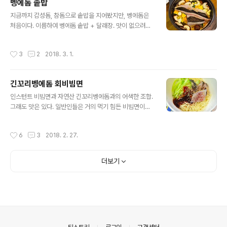
벵에돔 솥밥
글 내용
지금까지 감성돔, 참돔으로 솥밥을 지어봤지만, 벵에돔은
처음이다. 이름하여 벵에돔 솥밥 + 달래장. 맛이 없으려야
없을 수 없는 조합. ^^ 다만, 벵에돔으로 솥밥을 지을 때는
여름을 피해야 할 것 같다. 여름 벵에돔은 파래나 해초를 주
작성시간
3
2
2018. 3. 1.
로 먹는데 특히, 어린 개체는 지역에 따라 갯내가 나기도 한
다. 이 점만 주의한다면, 아주 맛있는 벵에돔 솥밥을 즐길
수 있을 것 같다.
긴꼬리벵에돔 회비빔면
글 내용
인스턴트 비빔면과 자연산 긴꼬리벵에돔과의 어색한 조합.
그래도 맛은 있다. 일반인들은 거의 먹기 힘든 비빔면이라
는 것에 위안을 ㅎㅎ
작성시간
6
3
2018. 2. 27.
더보기
의안내