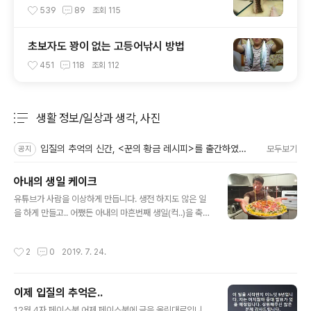
539
89
조회
115
초보자도 꽝이 없는 고등어낚시 방법
451
118
조회
112
생활 정보/일상과 생각, 사진
분류 전체보기
주요 글 목록
입질의 추억의 신간, <꾼의 황금 레시피>를 출간하였습니다.
모두보기
공지
아내의 생일 케이크
글 내용
유튜브가 사람을 이상하게 만듭니다. 생전 하지도 않은 일
을 하게 만들고.. 어쨌든 아내의 마흔번째 생일(컥..)을 축하
하기 위해 생애 처음이자 세상에서 하나 뿐인 초밥 케이크
를 만들었습니다. 여기 들어간 식재료비만 15만원.(차라리
작성시간
2
0
2019. 7. 24.
이 돈이면 ㅠㅠ) 이왕 만들기로 한거 좋은 재료로 싹 발라주
었어요. 자세한 영상은 내일 공개하겠습니다.
이제 입질의 추억은..
글 내용
12월 4자 페이스북 어제 페이스북에 글을 올린대로입니