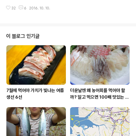
는 등쪽, 무안부는 배쪽을 의미 표준명 물가자미(미주구리,
옥두어를 판매해 피해가 일어나는 것을 방지하기 위함입니
살가자미, 참가자미 X) #. 물가자미 - 지역에 따라 미주구
32
6
2016. 10. 10.
다. 제주 연근해의 옥돔 어획량이 갈수록 떨어지고, 옥돔을
리, 살가자미 ..
대체할 수 있는 중국산 옥두어의 수입 비중이 늘어남에 따
라 원산지 세탁 및 둔갑에 의한 소비자 피해를 미연에 방지
하기 위한 구별법을 제시합니다. 국내산 옥돔(아래 자세한
설명 첨부) 옥돔의 꼬리지느러미(왼쪽)와 옥두어의 꼬리지
이 블로그 인기글
느러미(오른쪽) 중국산 옥두어 #. 국산 옥돔의 특징 - 옥돔
과 옥두어는 모두 농어목 옥돔과에 속한 어류이지만, 서로
다른 어종이다. - 제주 연근해에는 옥돔과 옥두어가 모두
서식하지만, 어획량은 옥돔이 많은 편이다. - 국산 옥돔은
생물일 경우 눈동자가 투명..
7월에 먹어야 가치가 빛나는 여름
더운날엔 왜 농어회를 먹어야 할
생선 6선
까? 알고 먹으면 100배 맛있는 농
어 종류와 제철 이야기