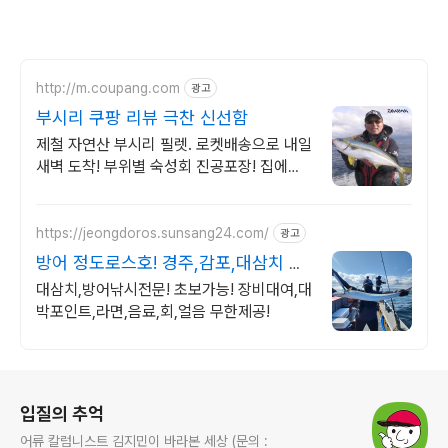
http://m.coupang.com
광고
부시리 쿠팡 리뷰 극찬 신선함
제철 자연산 부시리 필렛. 로켓배송으로 내일
새벽 도착! 부위별 숙성회 진공포장! 집에서
편하게 신선함을 맛보세요.
https://jeongdoros.sunsang24.com/
광고
방어 정도로스호! 경주,감포,대삼치 방
어 넘버
대삼치,방어낚시전문! 초보가능! 장비대여,대
박포인트,라면,음료,회,얼음 무한제공!
로그 정보
입질의 추억
어류 칼럼니스트 김지민이 바라본 세상 (문의 :