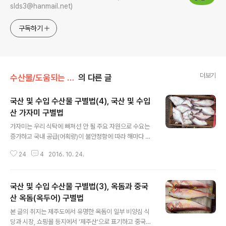
slds3@hanmail.net)
구독하기
더보기
수산물/도움되는 수산물 구별팁
의 다른 글
국산 및 수입 수산물 구별법(4), 국산 및 수입
산 가자미 구별법
글 내용
가자미는 우리 식탁에 빠져선 안 될 주요 자원으로 수요는
증가하고 국내 공급(어획량)이 불안정함에 따라 해마다 수
입 물량이 늘고 있습니다. 우리가 시장과 마트에서 볼 수 있
24
4
2016. 10. 24.
는 가자미(선어)는 7~8종 이상에 이를 정도로 매우 다양한
데 이 중 3~4종은 종류를 가리지 않고 '참가자미'란 이름
으로 유통되고 있어서 오늘은 국산 가자미와 수입산 가자
국산 및 수입 수산물 구별법(3), 옥돔과 중국
미의 차이점을 알아보는 것은 물론, 주로 소비하는 국산 가
자미의 구분에 대해서도 함께 알아봅니다. ※ 참고 - 생선
산 옥돔(옥두어) 구별법
글 내용
명칭은 표준명(방언) 식으로 표기. 'X' 표시는 상거래 혼란
본 글의 취지는 제주도에서 유명한 옥돔이 일부 비양심 식
을 초래하는 잘못된 관행이나 지양해야 할 명칭. - 유안부
당과 시장, 쇼핑몰 등지에서 '제주산'으로 표기하고 중국산