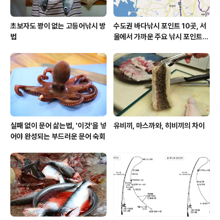
초보자도 꽝이 없는 고등어낚시 방
수도권 바다낚시 포인트 10곳, 서
법
울에서 가까운 주요 낚시 포인트
모음
실패 없이 문어 삶는법, '이것'을 넣
유비끼, 마스까와, 히비끼의 차이
어야 완성되는 부드러운 문어 숙회