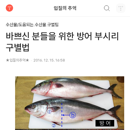
검색하기
입질의 추억
티스토리
수산물/도움되는 수산물 구별팁
바쁘신 분들을 위한 방어 부시리
구별법
★입질의추억★
2016. 12. 15. 16:58