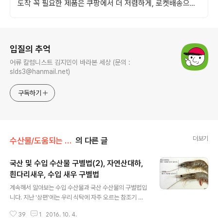
도착 꼭 필요한 제품은 쿠팡에서 더 저렴하게, 로켓배송으로
더 빠르게!
로그 정보
입질의 추억
어류 칼럼니스트 김지민이 바라본 세상 (문의 :
slds3@hanmail.net)
구독하기
더보기
수산물/도움되는 수산물 구별팁
의 다른 글
국산 및 수입 수산물 구별법(2), 자연산대하,
흰다리새우, 수입 새우 구별법
글 내용
계속해서 알아보는 수입 수산물과 국산 수산물의 구별법입
니다. 지난 '상편'에는 우리 식탁에 자주 오르는 참조기 및
부세, 갈치, 고등어, 참돔(도미), 황태에 관해 알아보았습니
39
1
2016. 10. 4.
다. (관련 글 : 사진으로 보는 수입수산물과 우리수산물 구