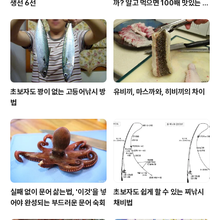
생선 6선
까? 알고 먹으면 100배 맛있는 농
어 종류와 제철 이야기
초보자도 꽝이 없는 고등어낚시 방
유비끼, 마스까와, 히비끼의 차이
법
실패 없이 문어 삶는법, '이것'을 넣
초보자도 쉽게 할 수 있는 찌낚시
어야 완성되는 부드러운 문어 숙회
채비법