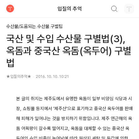
검색하기
입질의 추억
티스토리
수산물/도움되는 수산물 구별팁
국산 및 수입 수산물 구별법(3),
옥돔과 중국산 옥돔(옥두어) 구별
법
★입질의추억★
2016. 10. 10. 10:21
본 글의 취지는 제주도에서 유명한 옥돔이 일부 비양심 식당과 시
장, 쇼핑몰 등지에서 '제주산'으로 표기하고 중국산 옥두어를 판매
해 피해가 일어나는 것을 방지하기 위함입니다. 제주 연근해의 옥
돔 어획량이 갈수록 떨어지고, 옥돔을 대체할 수 있는 중국산 옥
두어의 수입 비중이 늘어남에 따라 원산지 세탁 및 둔갑에 의한