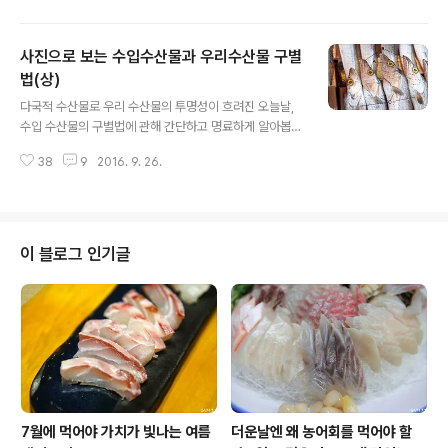
별법(상)) 원래는 하편을 소개하면서 여러 수산물을 한데
묶으려고 했다가 제목에 넘버링을 매기면서 개별적으로 소
사진으로 보는 수입수산물과 우리수산물 구별
개하는 편이 글의 집중도를 높일 것 같아 지금부터는 2편,
3편.....9편 식으로 연재하도록 하겠습니다. 먼저 오늘은 가
법(상)
글 내용
을에 빼놓을 수 없는 대하와 흰다리새우, 그리고 수입산 새
다국적 수산물로 우리 수산물의 투명성이 흐려진 오늘날,
우의 특징에 관해 간략하게 알아봅니다. ■ 대하 외 새우류
수입 수산물의 구별법에 관해 간단하고 명료하게 알아봅니
국산 자연산 대하 국산 흰다리새우(양식) 양식산 흰다리새
다. 상편은 우리 식탁에 자주 오르고 식당에서 자주 취급하
우(위)와 자연산 대하(아래)의 뿔 비교 양식산 흰다리새우
38
9
2016. 9. 26.
는 조기, 부세, 갈치, 고등어, 참돔(도미), 황태로 구성하였
(위)와 자연산 ..
습니다. ※ 제 글에서 어류 명칭은 한국어류대도감 및 국립
수산과학원이 밝힌 표준명을 따르는 것을 원칙으로 합니
다. 괄호 안의 명칭은 지역 방언이거나 시장 상인들이 주로
부르는 별칭입니다. ■ 참조기 및 부세 참조기의 측선(a) 참
이 블로그 인기글
조기의 다이아몬드형 유상돌기(b) 참조기의 꼬리(왼쪽)와
부세의 꼬리(오른쪽) 재래시장에 팔리는 원양산 수조기(민
어조기)와 아프리카산 긴가이석태(침조기) 원양산 수조기
(민어조기) 등이 검고 동공이 탁한 중국산 부세 #. 우리수
산물의 특징 - 참조기의 배는..
7월에 먹어야 가치가 빛나는 여름
더운날엔 왜 농어회를 먹어야 할