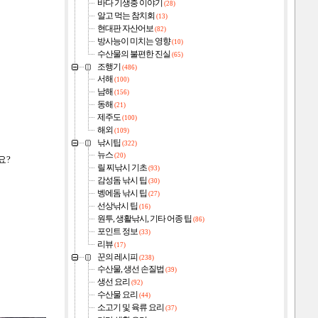
바다 기생충 이야기
(28)
알고 먹는 참치회
(13)
현대판 자산어보
(82)
방사능이 미치는 영향
(10)
수산물의 불편한 진실
(65)
조행기
(486)
서해
(100)
남해
(156)
동해
(21)
제주도
(100)
해외
(109)
낚시팁
(322)
뉴스
(20)
요?
릴 찌낚시 기초
(93)
감성돔 낚시 팁
(30)
벵에돔 낚시 팁
(27)
선상낚시 팁
(16)
원투, 생활낚시, 기타 어종 팁
(86)
포인트 정보
(33)
리뷰
(17)
꾼의 레시피
(238)
수산물, 생선 손질법
(39)
생선 요리
(92)
수산물 요리
(44)
소고기 및 육류 요리
(37)