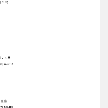
에 도착
훗카이도를
등이 푸르고
구별을
가 됩니다.