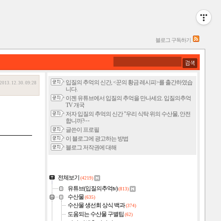
블로그 구독하기
입질의 추억의 신간, <꾼의 황금 레시피>를 출간하였습
2013. 12. 30. 09:28
니다.
이젠 유튜브에서 입질의 추억을 만나세요. 입질의추억
TV 개국
저자 입질의 추억의 신간 "우리 식탁 위의 수산물, 안전
합니까?⋯
글쓴이 프로필
이 블로그에 광고하는 방법
블로그 저작권에 대해
전체보기
(4219)
유튜브(입질의추억tv)
(813)
수산물
(635)
수산물 생선회 상식 백과
(374)
도움되는 수산물 구별팁
(62)