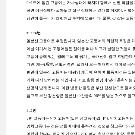
0~1도에 담긴 고등어는 가사상태에 빠지며 항에서 선별 작업을 
하면 어판장에다 깔아놓고 실온 상태에서 경매를 거치며, 선별
당연히 줄무늬가 흐릿해질 수밖에 없습니다. 물론, 갓 잡은 고
#. 3~4번
일본산 고등어로 추정됩니다. 일본산 고등어의 외형적 특징은 
이날 여기서 본 고등어들은 길이를 떠나 체고가 날렵한 것들이 
고등어 등에 있는 '벌레 무늬'의 굵기는 국내산이 얇고 조밀한데
다만, 계군(系群, 생활권역)이 달라서 오는 형태학적 차이로 국
반면에 일본산 고등어는 태평양 계군에 속하며 활동 반경은 일본
거쳐 다시 남하하는 식입니다. 서로 활동 반경이 달라 혼획되는 
선명히 남게 됩니다. 이런 냉동한 물량은 부산 감천항으로 들어오
참고로 부산 감천항은 일본산 수산물의 96%를 받는 것으로 알고
#. 5번
5번 고등어는 망치고등어(일명 점고등어)입니다. 망치고등어는 
망치고등어는 검은 점들이 배에 흩뿌려진 것으로 참고등어와 구
어렵게 합니다. 하지만 가슴지느러미에서 측선으로 이어진 몸통에