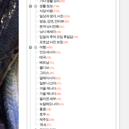
기타 생활 요리
(26)
생활 정보
(744)
식당 비평
(219)
일상과 생각, 사진
(316)
방송, 강연, 인터뷰
(63)
본격 낚시만화
(65)
낚시 에세이
(34)
입질의 추억 모임 후일담
(19)
포토샵 사진 보정
(28)
여행
(426)
인도네시아
(15)
태국
(10)
베트남
(11)
몰디브
(15)
그리스
(45)
말레이시아
(22)
일본 나고야
(17)
겨울 캐나다
(31)
가을 캐나다
(60)
필리핀 세부
(19)
뉴칼레도니아
(55)
홍콩
(18)
호주
(8)
제주도
(58)
국내
(37)