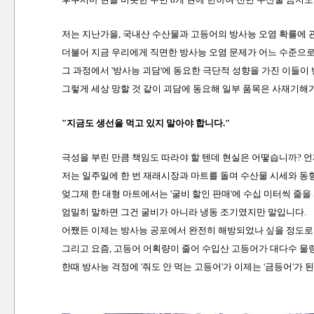
저는 지난가을, 국내산 수산물과 고등어의 방사능 오염 확률에 관
더불어 지금 우리에게 직면한 방사능 오염 문제가 어느 수준으
그 과정에서 '방사능 괴담'에 동요한 극단적 성향을 가진 이들
그렇게 세상 망할 것 같이 괴담에 동요해 일부 품목은 사재기해
"지금도 생선을 먹고 있지 말아야 합니다."
극성을 부린 만큼 책임도 따라야 할 텐데 현실은 어떻습니까? 
저는 일주일에 한 번 재래시장과 마트를 돌며 수산물 시세와 동
엊그제 한 대형 마트에서는 '굴비 할인 판매'에 수십 미터씩 줄
엄밀히 말하면 그건 굴비가 아니라 냉동 조기였지만 말입니다.
어쨌든 이제는 방사능 공포에서 완전히 해방되었나 싶을 정도로
그리고 요즘, 고등어 어획량이 줄어 수입산 고등어가 대다수 물
한때 방사능 걱정에 '줘도 안 먹는 고등어'가 이제는 '금등어'가 