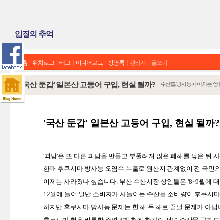
입질의 추억
홈
|
위치로그
|
태그
|
미디어로그
|
방명록
|
관리자
|
글쓰기
'국산 둔갑' 일본산 고등어 구입, 현실 될까?
수산물/방사능이 미치는 영
'국산 둔갑' 일본산 고등어 구입, 현실 될까?
'괴담'은 또 다른 괴담을 만들고 부풀려져 많은 폐해를 낳은 뒤
한때 후쿠시마 방사능 오염수 누출로 원산지 관계없이 전 국민의 
이제는 사라졌나 싶습니다. 부산 수산시장 상인들은 '8~9월에 대
12월에 들어 일반 소비자가 사들이는 수산물 소비량이 후쿠시마
하지만 후쿠시마 방사능 문제는 한 해 두 해로 끝날 문제가 아닙
후쿠시마 현을 비롯한 주변 8개 현에 한하여 전면 수산물 금지도