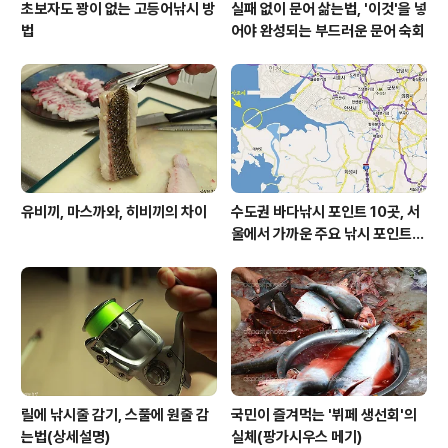
초보자도 꽝이 없는 고등어낚시 방
실패 없이 문어 삶는법, '이것'을 넣
법
어야 완성되는 부드러운 문어 숙회
유비끼, 마스까와, 히비끼의 차이
수도권 바다낚시 포인트 10곳, 서
울에서 가까운 주요 낚시 포인트
모음
릴에 낚시줄 감기, 스풀에 원줄 감
국민이 즐겨먹는 '뷔페 생선회'의
는법(상세설명)
실체(팡가시우스 메기)