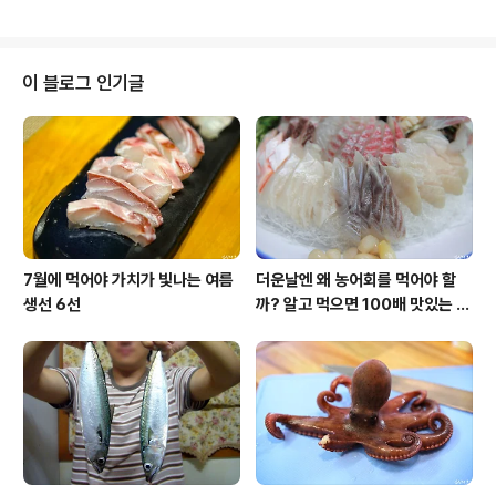
우리 수산물에 대해 신뢰도가 높았습니다만, 이제는 노르
기는 수도권이나 내륙지방에서도 마트나 쇼핑몰을 통해 구
웨이 고등어, 연어와 같은 수입 수산물이 ..
입할 수 있지만 도화볼락은 개체수가 많지 않아 유통자체
가 이뤄지지 않는 생선이지요. 열기는 아시다시피 이렇게
생겼음 우리가 잘 알고 있는 열기. 하지만 열기도 대중적인
이 블로그 인기글
생선은 아니라는 것. ^^ 주변 사람들에게 "열기라는 생선을
아세요?"라고 물어보면 "무슨 열기?" "어떤 열기?" "열기
가 생선이름이오?"등등의 반응을 보입니다. 십중 팔구는
모르는 생선이지요. 불볼락이라 하면 더 못알아듣고.. ^^ 도
화볼락은 이렇게 생겼다..
7월에 먹어야 가치가 빛나는 여름
더운날엔 왜 농어회를 먹어야 할
생선 6선
까? 알고 먹으면 100배 맛있는 농
어 종류와 제철 이야기