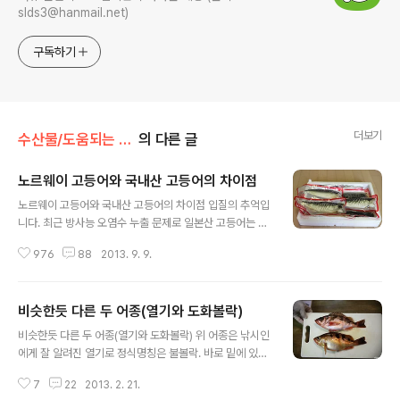
slds3@hanmail.net)
구독하기
더보기
수산물/도움되는 수산물 구별팁
의 다른 글
노르웨이 고등어와 국내산 고등어의 차이점
글 내용
노르웨이 고등어와 국내산 고등어의 차이점 입질의 추억입
니다. 최근 방사능 오염수 누출 문제로 일본산 고등어는 물
론, 국내산 고등어도 마음 놓고 먹지 못하는 상황이 되었습
976
88
2013. 9. 9.
니다. - 국내산 고등어는 방사능으로부터 안전할까? - 일본
산 고등어의 일부는 국내산으로 둔갑해서 팔린다고 한다.
이를 구별하는 방법은 없을까? 이 두 가지 사안을 말하기에
비슷한듯 다른 두 어종(열기와 도화볼락)
앞서 오늘은 노르웨이산 고등어와 국내산 고등어의 차이점
글 내용
에 대해 먼저 알아보겠습니다. 확실한 것은 요즘 마트 수산
비슷한듯 다른 두 어종(열기와 도화볼락) 위 어종은 낚시인
물 코너가 썰렁하고 국내 수산물 판매량도 현저히 줄었다
에게 잘 알려진 열기로 정식명칭은 불볼락. 바로 밑에 있는
는 것입니다. 서해에서 어획된 꽃게만 팔리는 모습이었습
어종은 열기랑 비슷하게 생긴 도화볼락. 둘다 서식환경이
니다. 지금까지는 국내산 참고등어, 안동 간고등어와 같은
7
22
2013. 2. 21.
비슷해 열기 낚시에서 1/50 확률로 혼획되고 있습니다. 열