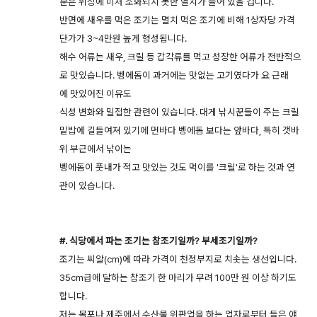
분은 위장에 미처 소화되지 못한 멸치가 들어 있을 겁니다.
반면에 새우를 먹은 조기는 멸치 먹은 조기에 비해 1상자당 가격
단가가 3~4만원 높게 형성됩니다.
해수 어류는 새우, 크릴 등 갑각류를 먹고 성장한 어류가 전반적으
로 맛있습니다. 벵에돔이 과거에는 맛없는 고기였다가 요 근래
에 맛있어진 이유도
식성 변화와 밀접한 관련이 있습니다. 대게 낚시꾼들이 주는 크릴
밑밥에 길들여져 있기에 먼바다 벵에돔 보다는 앞바다, 특히 갯바
위 부근에서 낚이는
벵에돔이 풋내가 적고 맛있는 것도 먹이를 '크릴'로 하는 것과 연
관이 있습니다.
#. 식당에서 파는 조기는 참조기일까? 부세조기일까?
조기는 씨알(cm)에 따라 가격이 천정부지로 치솟는 생선입니다.
35cm급에 달하는 참조기 한 마리가 무려 100만 원 이상 하기도
합니다.
저는 목포나 제주에서 수산물 위판업을 하는 업자로부터 들은 얘