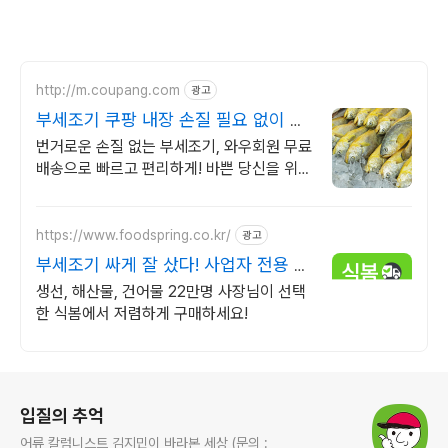
http://m.coupang.com
광고
부세조기 쿠팡 내장 손질 필요 없이 간
편
번거로운 손질 없는 부세조기, 와우회원 무료
배송으로 빠르고 편리하게! 바쁜 당신을 위해
깨끗하게 손질된 생선, 오늘주문 내일도착 로
켓배송.
https://www.foodspring.co.kr/
광고
부세조기 싸게 잘 샀다! 사업자 전용 특
가
생선, 해산물, 건어물 22만명 사장님이 선택
한 식봄에서 저렴하게 구매하세요!
로그 정보
입질의 추억
어류 칼럼니스트 김지민이 바라본 세상 (문의 :