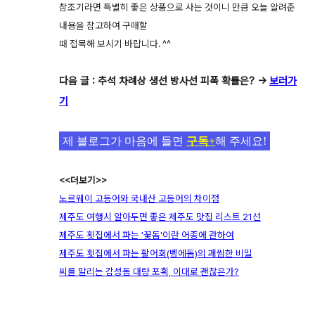
참조기라면 특별히 좋은 상품으로 사는 것이니 만큼 오늘 알려준
내용을 참고하여 구매할
때 접목해 보시기 바랍니다. ^^
다음 글 : 추석 차례상 생선 방사선 피폭 확률은? ->
보러가
기
제 블로그가 마음에 들면
구독+
해 주세요!
<<더보기>>
노르웨이 고등어와 국내산 고등어의 차이점
제주도 여행시 알아두면 좋은 제주도 맛집 리스트 21선
제주도 횟집에서 파는 '꽃돔'이란 어종에 관하여
제주도 횟집에서 파는 활어회(벵에돔)의 괘씸한 비밀
씨를 말리는 감성돔 대량 포획, 이대로 괜찮은가?