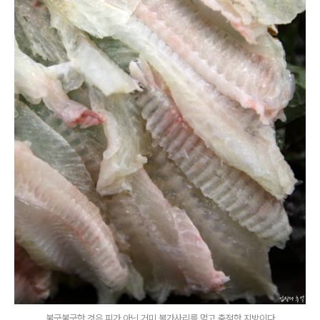
붉긋붉긋한 것은 피가 아닌 거미 불가사리를 먹고 축적한 지방이다