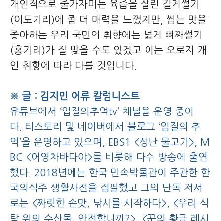
개인적으로 줄가자미는 육즙을 살린 길게썰기
(이도기리)에 좀 더 매력을 느꼈지만, 씹는 맛을
좋아하는 우리 국민의 취향에는 넓게 뼈째썰기
(홍기리)가 잘 맞을 수도 있겠고 이는 오로지 개
인 취향에 따라 다를 것입니다.
※ 글 : 김지민 어류 칼럼니스트
유튜브에서 ‘입질의추억tv’ 채널을 운영 중이
다. 티스토리 및 네이버에서 블로그 ‘입질의 추
억’을 운영하고 있으며, EBS1 <성난 물고기>, M
BC <어영차바다야>를 비롯해 다수 방송에 출연
했다. 2018년에는 한국 민속박물관이 주관한 한
국의식주 생활사전을 집필했고 그의 단독 저서
로는 <짜릿한 손맛, 낚시를 시작하다>, <우리 식
탁 위의 수산물, 안전합니까?>, <꾼의 황금 레시