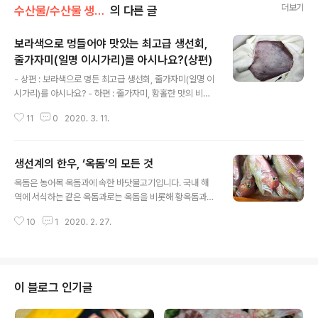
더보기
수산물/수산물 생선회 상식 백과
의 다른 글
보라색으로 멍들어야 맛있는 최고급 생선회,
줄가자미(일명 이시가리)를 아시나요?(상편)
글 내용
- 상편 : 보라색으로 멍든 최고급 생선회, 줄가자미(일명 이
시가리)를 아시나요? - 하편 : 줄가자미, 황홀한 맛의 비밀
은 거미 불가사리에 있다? 전 세계에서 수산물 소비량이 가
11
0
2020. 3. 11.
장 많은 나라는 어디일까요? 초밥 종주국인 일본일까요?
아니면 인구수가 많은 중국일까요? 놀랍게도 한국이 차지
했습니다. 한국은 1인당 소비량이 연간 70kg가 넘을 정도
생선계의 한우, ‘옥돔’의 모든 것
로 많은 양을 먹는데, 이중 과반수는 생선회가 차지합니다.
글 내용
즉, 생선회를 가장 많이 먹는 국가인 셈입니다. 이토록 생선
옥돔은 농어목 옥돔과에 속한 바닷물고기입니다. 국내 해
회를 즐기는 한국이다 보니 자연스럽게 가장 고급스럽고
역에 서식하는 같은 옥돔과로는 옥돔을 비롯해 황옥돔과
값비싼 회가 궁금할 법도 한데요. 보통 값비싼 회라고 한다
옥두어, 등흑점옥두어가 분포하며, 이들 어종은 대부분 제
면, 참다랑어나 다금바리, 참홍어 등이 거론될 것입니다. 일
10
1
2020. 2. 27.
주도 근해 또는 동중국해에 서식하고 있습니다. 이 중에서
부 미식가들은 붉바리가 다금바리보다 더 비싸다고 합니
국내에 유통되는 것은 옥돔과 옥두어이며 주로 국산(제주
다. 실제로 붉바리가 귀한..
산)과 중국산이 차지합니다. 사실 옥돔은 작명에서 오는 느
낌에서 매우 고급스럽거나 혹은 예쁘거나 맛있을 것 같은
기분을 주기에 충분합니다. 주요 서식지가 제주도 근해에
이 블로그 인기글
한정되다 보니 예부터 제주도민들의 사랑을 한껏 받아온
생선입니다. 제주도에서는 사실상 없으면 안 될 만큼 귀중