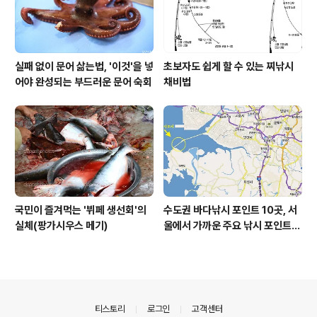
실패 없이 문어 삶는법, '이것'을 넣
초보자도 쉽게 할 수 있는 찌낚시
어야 완성되는 부드러운 문어 숙회
채비법
국민이 즐겨먹는 '뷔페 생선회'의
수도권 바다낚시 포인트 10곳, 서
실체(팡가시우스 메기)
울에서 가까운 주요 낚시 포인트
모음
의안내
티스토리
로그인
고객센터