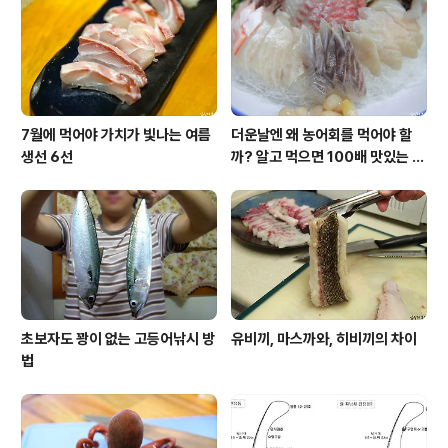
한 어족자원이자 차례, 혼인, 제사, 잔치 등 관혼상제에 빠
져선 안 될 생선이기도 합니다. 안동의 제사상에 문어가 빠
지면 제사상이 아니라고 여기듯 제주도의 제사상..
7월에 먹어야 가치가 빛나는 여름
더운날엔 왜 농어회를 먹어야 할
생선 6선
까? 알고 먹으면 100배 맛있는 농
어 종류와 제철 이야기
초보자도 꽝이 없는 고등어낚시 방
유비끼, 마스까와, 히비끼의 차이
법