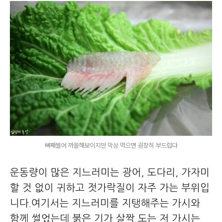
뼈째썰어 까쓸해보이지만 막상 먹으면 굉장히 부드럽다
운동량이 많은 지느러미는 광어, 도다리, 가자미
할 것 없이 귀하고 젓가락질이 자주 가는 부위입
니다.여기서는 지느러미를 지탱해주는 가시와
함께 썰었는데 붉은 기가 살짝 도는 저 가시는