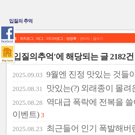
입질의 추억
홈
|
위치로그
|
태그
|
미디어로그
|
방명록
|
관리자
|
글쓰기
'입질의추억'에 해당되는 글 2182건
9월엔 진정 맛있는 것들
2025.09.03
맛있는(?) 외래종이 몰려
2025.08.31
역대급 폭락에 전복을 쓸어
2025.08.28
이벤트)
3
최근들어 인기 폭발해버린
2025.08.23