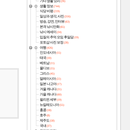
기타 생활 요리
(26)
생활 정보
(744)
식당 비평
(219)
일상과 생각, 사진
(316)
방송, 강연, 인터뷰
(63)
본격 낚시만화
(65)
낚시 에세이
(34)
입질의 추억 모임 후일담
(19)
포토샵 사진 보정
(28)
여행
(426)
인도네시아
(15)
태국
(10)
베트남
(11)
몰디브
(15)
그리스
(45)
말레이시아
(22)
일본 나고야
(17)
겨울 캐나다
(31)
가을 캐나다
(60)
필리핀 세부
(19)
뉴칼레도니아
(55)
홍콩
(18)
호주
(8)
제주도
(58)
국내
(37)