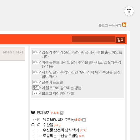
블로그 구독하기
입질의 추억의 신간, <꾼의 황금 레시피>를 출간하였습
2010. 5. 3. 16:48
니다.
이젠 유튜브에서 입질의 추억을 만나세요. 입질의추억
TV 개국
저자 입질의 추억의 신간 "우리 식탁 위의 수산물, 안전
합니까?⋯
글쓴이 프로필
이 블로그에 광고하는 방법
블로그 저작권에 대해
전체보기
(4219)
유튜브(입질의추억tv)
(813)
수산물
(635)
수산물 생선회 상식 백과
(374)
도움되는 수산물 구별팁
(62)