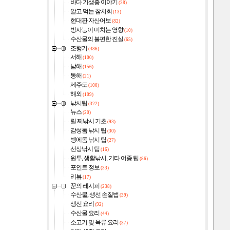
바다 기생충 이야기
(28)
알고 먹는 참치회
(13)
현대판 자산어보
(82)
방사능이 미치는 영향
(10)
수산물의 불편한 진실
(65)
조행기
(486)
서해
(100)
남해
(156)
동해
(21)
제주도
(100)
해외
(109)
낚시팁
(322)
뉴스
(20)
릴 찌낚시 기초
(93)
감성돔 낚시 팁
(30)
벵에돔 낚시 팁
(27)
선상낚시 팁
(16)
원투, 생활낚시, 기타 어종 팁
(86)
포인트 정보
(33)
리뷰
(17)
꾼의 레시피
(238)
수산물, 생선 손질법
(39)
생선 요리
(92)
수산물 요리
(44)
소고기 및 육류 요리
(37)