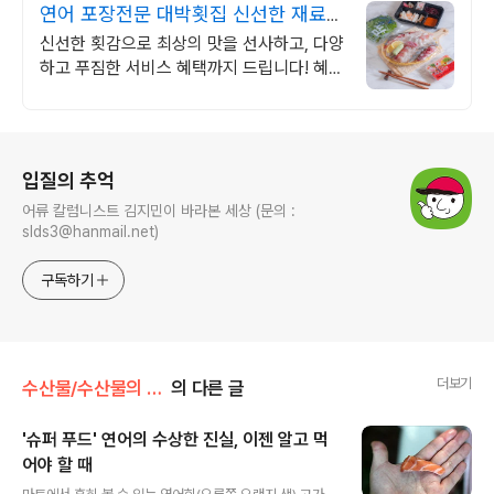
연어 포장전문 대박횟집 신선한 재료와
푸짐한 양!
신선한 횟감으로 최상의 맛을 선사하고, 다양
하고 푸짐한 서비스 혜택까지 드립니다! 혜택
은 물론! 맛과 양 모두 만족시켜드립니다!
로그 정보
입질의 추억
어류 칼럼니스트 김지민이 바라본 세상 (문의 :
slds3@hanmail.net)
구독하기
더보기
수산물/수산물의 불편한 진실
의 다른 글
'슈퍼 푸드' 연어의 수상한 진실, 이젠 알고 먹
어야 할 때
글 내용