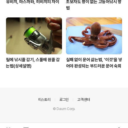
유비끼, 마스까와, 히비끼의 차이
초보자도 꽝이 없는 고등어낚시 방
법
릴에 낚시줄 감기, 스풀에 원줄 감
실패 없이 문어 삶는법, '이것'을 넣
는법(상세설명)
어야 완성되는 부드러운 문어 숙회
의안내
티스토리
로그인
고객센터
© Daum Corp.