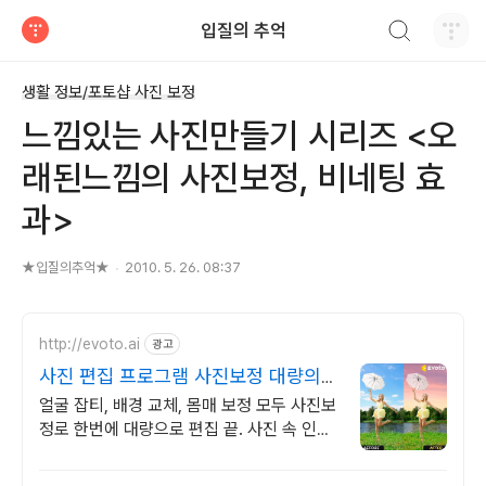
검색하기
입질의 추억
티스토리
생활 정보/포토샵 사진 보정
느낌있는 사진만들기 시리즈 <오
래된느낌의 사진보정, 비네팅 효
과>
★입질의추억★
2010. 5. 26. 08:37
http://evoto.ai
광고
사진 편집 프로그램 사진보정 대량의
사진을 한번에 보정
얼굴 잡티, 배경 교체, 몸매 보정 모두 사진보
정로 한번에 대량으로 편집 끝. 사진 속 인물
을 나이, 성별대로 자동 인식하여 한번의 클
릭으로 보정 끝.