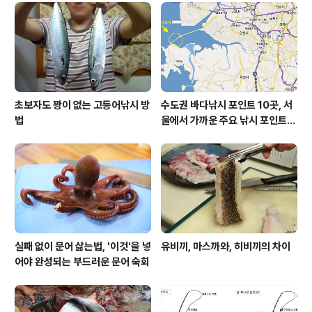
초보자도 꽝이 없는 고등어낚시 방
수도권 바다낚시 포인트 10곳, 서
법
울에서 가까운 주요 낚시 포인트
모음
실패 없이 문어 삶는법, '이것'을 넣
유비끼, 마스까와, 히비끼의 차이
어야 완성되는 부드러운 문어 숙회