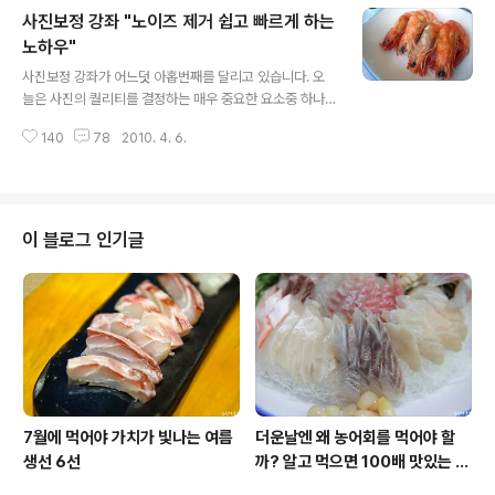
법! 오늘 사진보정 내용은 꼭 포토샵에만 국한된건 아니랍
사진보정 강좌 "노이즈 제거 쉽고 빠르게 하는
니다. 크롭(Crop)을 이용해서 사진을 잘라낼 수 있는 툴이
라면 모두 해당이 됩니다. 우리가 사진을 찍을땐 구도를 잡
노하우"
글 내용
고 촬영을 하지만 집으로 가져와 사진의 구도가 맘에 안들
사진보정 강좌가 어느덧 아홉번째를 달리고 있습니다. 오
땐 크롭을 이용해서 피사체를 강조하거나 불필요한 부분을
늘은 사진의 퀄리티를 결정하는 매우 중요한 요소중 하나
잘라내면서 또 한번 구도를 잡을 수 있는데요.. 이 작업을
인 "노이즈 제거를 쉽고 빠르게 하는 방법"을 소개할까 합
어떻게 하느냐에 따라 사진의 느낌이 매우 다르답니다. 특
140
78
2010. 4. 6.
니다. 이것은 비단 똑딱이 뿐 아니라 DSLR 카메라도 어두
히 블로깅을 하시는 ..
운 곳에서 촬영하거나 ISO를 높여서 촬영하게되면 결코 피
할 수 없는게 바로 노이즈인데요. 이러한 노이즈는 이미지
의 질을 떨어트리는 주범이 됩니다. (특히나 폰카 화질은 노
이즈 작렬이라..) 한반 노이즈가 잡히게 되면 100% 노이즈
이 블로그 인기글
를 잡는건 사실상 불가능하지만 어느정도선 까지는 잡을
수 있는게 노이즈랍니다. 우선 사진을 보면서 설명드릴께
요 어느정도 보정이 된 사진이지만 그림자진 접시 부분을
자세히 보면 자글자글하니 뭔가 지저분해 보인다는걸 알
수 있을겁니다. 이것을 확대해보면 자글자..
7월에 먹어야 가치가 빛나는 여름
더운날엔 왜 농어회를 먹어야 할
생선 6선
까? 알고 먹으면 100배 맛있는 농
어 종류와 제철 이야기