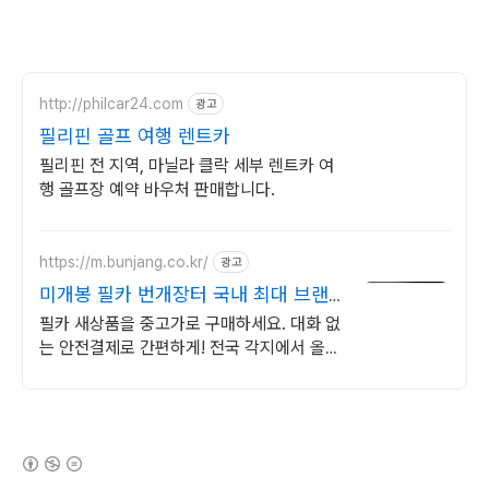
http://philcar24.com
광고
필리핀 골프 여행 렌트카
필리핀 전 지역, 마닐라 클락 세부 렌트카 여
행 골프장 예약 바우처 판매합니다.
https://m.bunjang.co.kr/
광고
미개봉 필카 번개장터 국내 최대 브랜
드 중고거래
필카 새상품을 중고가로 구매하세요. 대화 없
는 안전결제로 간편하게! 전국 각지에서 올라
오는 전국구 최다 상품 매일 10만 개 이상의
신규 상품 업로드
(새창열림)