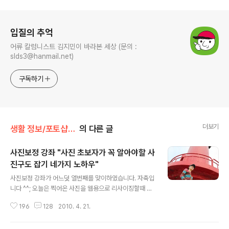
로그 정보
입질의 추억
어류 칼럼니스트 김지민이 바라본 세상 (문의 :
slds3@hanmail.net)
구독하기
더보기
생활 정보/포토샵 사진 보정
의 다른 글
사진보정 강좌 "사진 초보자가 꼭 알아야할 사
진구도 잡기 네가지 노하우"
글 내용
사진보정 강좌가 어느덧 열번째를 맞이하였습니다. 자축입
니다 ^^; 오늘은 찍어온 사진을 웹용으로 리사이징할때 꼭
알아두셔야할 팁으로 "크롭(Crop)을 이용한 구도잡기" 입
196
128
2010. 4. 21.
니다. 포토샵 강좌 /사진보정 강좌 "사진의 구도 잘 잡는 네
가지 노하우" 크롭을 이용한 사진구도 잘 잡는 네가지 방