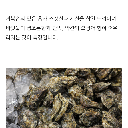
거북손의 맛은 흡사 조갯살과 게살을 합친 느낌이며,
바닷물의 짭조름함과 단맛, 약간의 오징어 향이 어우
러지는 것이 특징입니다.