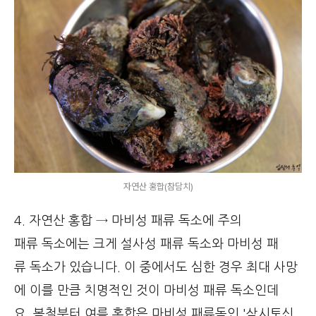
자연산 홍합(참담치)
4. 자연산 홍합 → 마비성 패류 독소에 주의
패류 독소에는 크게 설사성 패류 독소와 마비성 패
류 독소가 있습니다. 이 중에서도 심한 경우 최대 사망
에 이를 만큼 치명적인 것이 마비성 패류 독소인데
요. 봄철부터 여름 홍합은 마비성 패류독인 '삭시토신