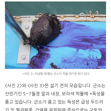
<사진 3> 위급할 때 뿜는 군소의 먹물 여기엔 독이 있다
<사진 2>와 <사진 3>은 삶기 전의 모습입니다. 군소는
산란기인 5~7월경 알과 내장, 보라색 먹물에 *독성을
품고 있습니다. 군소가 품고 있는 독성은 급성 두드러
기 및 혈관부종, 간염을 유발하며 증상으로는 구토와