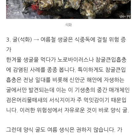
석화
3. 굴(석화) → 여름철 생굴은 식중독에 걸릴 위험 증
가
한겨울 생굴을 먹다가 노로바이러스나 참굴큰입흡충
에 감염된 사례를 종종 봅니다. 특이하게도 참굴큰입
흡충은 전남 일대를 비롯해 신안군 해안에 자생하는
굴에서만 발견되는데 이는 이 기생충의 중간 매개체인
검은머리물떼새의 서식지이자 주 먹잇감이기 때문입
니다. 이러한 위험성에서 자유로운 것이 바로 양식 굴.
그런데 양식 굴도 여름 생식은 권하지 않습니다. 가