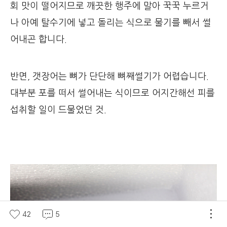
회 맛이 떨어지므로 깨끗한 행주에 말아 꾹꾹 누르거
나 아예 탈수기에 넣고 돌리는 식으로 물기를 빼서 썰
어내곤 합니다.
반면, 갯장어는 뼈가 단단해 뼈째썰기가 어렵습니다.
대부분 포를 떠서 썰어내는 식이므로 어지간해선 피를
섭취할 일이 드물었던 것.
42
5