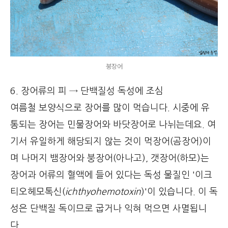
붕장어
6. 장어류의 피 → 단백질성 독성에 조심
여름철 보양식으로 장어를 많이 먹습니다. 시중에 유
통되는 장어는 민물장어와 바닷장어로 나뉘는데요. 여
기서 유일하게 해당되지 않는 것이 먹장어(곰장어)이
며 나머지 뱀장어와 붕장어(아나고), 갯장어(하모)는
장어과 어류의 혈액에 들어 있다는 독성 물질인 '이크
티오헤모톡신(
ichthyohemotoxin
)'이 있습니다. 이 독
성은 단백질 독이므로 굽거나 익혀 먹으면 사멸됩니
다.