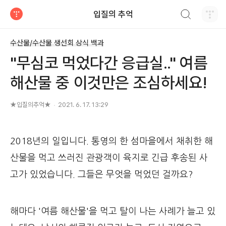
검색하기
입질의 추억
티스토리
수산물/수산물 생선회 상식 백과
"무심코 먹었다간 응급실.." 여름
해산물 중 이것만은 조심하세요!
★입질의추억★
2021. 6. 17. 13:29
2018년의 일입니다. 통영의 한 섬마을에서 채취한 해
산물을 먹고 쓰러진 관광객이 육지로 긴급 후송된 사
고가 있었습니다. 그들은 무엇을 먹었던 걸까요?
해마다 '여름 해산물'을 먹고 탈이 나는 사례가 늘고 있