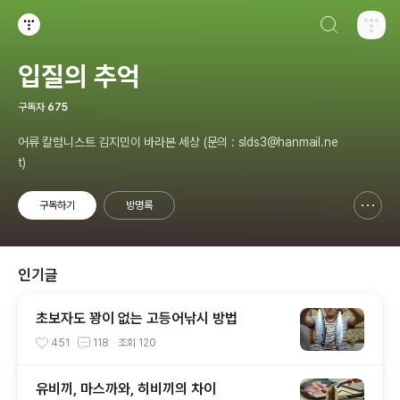
검색하기
티스토리
입질의 추억
구독자
675
어류 칼럼니스트 김지민이 바라본 세상 (문의 : slds3@hanmail.ne
t)
구독하기
방명록
신고하기 레이어
열기
인기글
초보자도 꽝이 없는 고등어낚시 방법
451
118
조회
120
유비끼, 마스까와, 히비끼의 차이