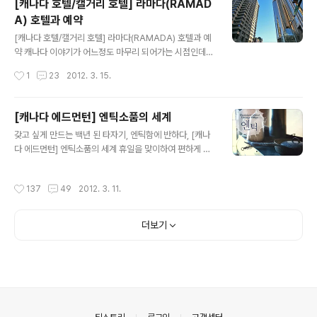
[캐나다 호텔/캘거리 호텔] 라마다(RAMAD
하기엔 어려움이 있습니다. 사실 맛집의 의미 보단 맥주한
A) 호텔과 예약
잔 할 수 있는 의미에 비중을 두었습니다. 밴프 국립공원내
글 내용
레스토랑의 가격을 보면 다소 후덜덜 하지요. 거기에 비하
[캐나다 호텔/캘거리 호텔] 라마다(RAMADA) 호텔과 예
면 이 집의 물가는 비교적 착한 편입니다. 스텔라 아토이스
약 캐나다 이야기가 어느정도 마무리 되어가는 시점인데
와 싱하 모두 6불 입니다. 스텔라는 한국의 맥주집에선 9
요. 이제부터 몇 일 동안은 캐나다에서 묵었던 호텔과 레스
작성시간
1
23
2012. 3. 15.
천원 가량에 팔리니 6불이면 저렴한 편입니다. 넙죽 시켜
토랑에 대한 리뷰가 이어질 예정입니다. 그간 해야겠다고
주고 ^^ 주문한 음..
맘 먹었던 포스팅인데 현재까지 많이 밀렸어요. 1일 2포스
팅 체제를 유지하고 있지만 이거 까딱하면 1일 3포스팅도
[캐나다 에드먼턴] 엔틱소품의 세계
불사해야 하는 강행군을 펼칠지도 모릅니다. ㅠㅠ 아무튼
글 내용
갖고 싶게 만드는 백년 된 타자기, 엔틱함에 반하다, [캐나
오늘은 열흘간의 캐나다 일정 중 첫 숙소였던 곳부터 시작
다 에드먼턴] 엔틱소품의 세계 휴일을 맞이하여 편하게 감
하겠습니다. 캘거리에 있는 3성급 호텔 "라마다(RAMAD
상할 수 있도록 글은 줄이고 사진은 대 방출시켰습니다. ^^
A)"입니다. ■ [캐나다 호텔/캘거리 호텔] 라마다(RAMA
입질의 추억이 낚시만 관심있는건 아니예요. 엔틱한 소품
DA) 호텔 엿보기 캘거리의 다운타운 다운타운 중심가에
작성시간
137
49
2012. 3. 11.
에도 관심이 있는데요, 빈티지스럽고 엔틱한 소품의 세계
위치해 찾기가 수월합니다. 정면에 보이는 간판은 호텔로
로 여러분들을 모십니다. 그런데 장소는 어디냐구요? 저 멀
비로 들어가는 입구. ※ 캐나다 대부..
리 캐나다 에드먼턴에서 가져온 소식이랍니다. ^^ 이 글이
더보기
우크라이나 민속촌 마지막 편이 되겠습니다. 화창했던 오
후, 가이드를 따라나선 저는 100년 전 우크라이나 마을로
과거로의 여행을 떠납니다. 먼저 기차역부터 들릴텐데 이
곳은 역무원이 사는 집과 붙어 있는 기차역이기도 합니다.
100년도 더 된 엔티크한 타자기 "정말 하나 갖고 싶게 만
드는.." 이런거 싫어하는 분들..
의안내