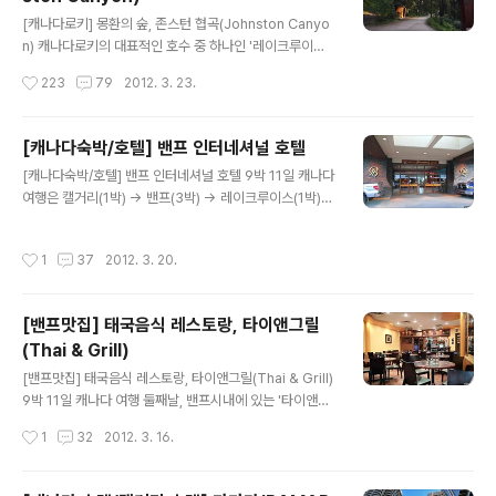
일 저녁마다 사먹긴 힘들겠죠. ^^ 오늘 소개하는 집은 외관
글 내용
에 비해 안은 꽤나 초라한 구석이 있는 현지인 맛집입니다.
[캐나다로키] 몽환의 숲, 존스턴 협곡(Johnston Canyo
유명한 레스토랑도 아니고 고급스런 구석이라곤 찾아볼 수
n) 캐나다로키의 대표적인 호수 중 하나인 '레이크루이
없는 인테리어에 로컬 분위기가 팍팍나는 곳으로 관광객들
스'로 가기 위해선 93번 고속도로를 타고 가다 좁다란 숲
작성시간
223
79
2012. 3. 23.
의 이용은 거의 없고 대부분 밴프타운에 사는 현지인, 그리
길이 나오는데 '보우밸리파크웨이'라는 1차선 국도입니다.
고 할머니 할아버지들이 많이 찾는 동..
양쪽으로 빽빽하게 들어선 침엽수 길로 들어서면 중간에
"존스턴 협곡(Johnston Canyon)"이라는 이곳에서는 트
[캐나다숙박/호텔] 밴프 인터네셔널 호텔
래킹으로 인기가 좋은 코스가 나옵니다. "경이로운 자연의
글 내용
[캐나다숙박/호텔] 밴프 인터네셔널 호텔 9박 11일 캐나다
속살", "몽환의 숲"이라 불리는 이곳으로 출발합니다! 협곡
여행은 캘거리(1박) → 밴프(3박) → 레이크루이스(1박)
입구로부터 나있는 오솔길 존스턴 협곡은 캐나다 로키에서
→ 제스퍼(2박) → 에드먼턴(2박)의 일정으로 다녀왔는데
누구나 손쉽게 주파할 수 있는 '트레킹 코스'입니다. 로어폭
요. 오늘은 이틀째 되는 날인 밴프의 호텔을 소개해 드릴께
포(Lower Falls)와 어퍼폭포(Upper Falls)로 연결된 이
작성시간
1
37
2012. 3. 20.
요. 갠적으로 에드먼턴에서 묶었던 호텔 다음으로 맘에 들
곳 산책로는 총 길이 2.6Km로 왕복 예상 소요시간은 약..
었던 숙박으로 3성급 호텔치고 굉장히 넓은 룸을 제공해서
살짝 놀랬습니다. 한번 보실까요? ^^ 참고로 밴프 인터네셔
[밴프맛집] 태국음식 레스토랑, 타이앤그릴
널 호텔은 지하 주차장이 있지만 SUV차량은 높이가 통과
(Thai & Grill)
할 수 없어 진입을 못합니다. SUV차량은 바로 정면에 보이
글 내용
는 호텔 로비 앞에다 대시면 되요. 로비에 들어서면 조식과
[밴프맛집] 태국음식 레스토랑, 타이앤그릴(Thai & Grill)
디너를 드실 수 있는 레스토랑이 있는데 우리부부는 조식
9박 11일 캐나다 여행 둘째날, 밴프시내에 있는 '타이앤그
불포함으로 숙박이 예약되었습니다. 캐나다 여행에서 숙박
릴'이라는 태국음식 레스토랑에 들렀습니다. 간단히 소개
작성시간
1
32
2012. 3. 16.
은 관광청 지원으로 결..
할께요. 현지식 "스테이크를 비롯한 기름진 음식"에 질렸다
면 한번쯤 가볼만 한 곳입니다. 하지만 저희가 두가지 요리
밖에 먹어보질 못했기 때문에 이 집의 맛에 대해 이러쿵 평