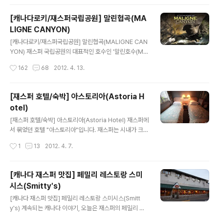
대지가 느껴지는 지평선을 보며 달리기를 한시간. 저 멀리
하나씩 맡아서 대짜로 뻗어..
굴뚝과 공장들이 보이면서 그렇게 에드먼턴과의 첫 대면이
[캐나다로키/재스퍼국립공원] 말린협곡(MA
시작됩니다. 에드먼턴은 알버타의 주도로 과거 인디언들이
LIGNE CANYON)
살았던 곳이였고 골드러쉬의 기착지이기도 해요. 다른 일
글 내용
정이 있어 길게 둘러보지 못했지만 아주 짧은 순간이나마
[캐나다로키/재스퍼국립공원] 말린협곡(MALIGNE CAN
에드먼턴이라는 도시 이미지를 담아봅니다. 알버타의 주도
YON) 재스퍼 국립공원의 대표적인 호수인 '말린호수(Mal
인 에드먼턴은 영국 빅토리아 여왕의 넷째 공주인 Louise
igne Lake)'로 가는 길목엔 마치 '악마의 협곡'처럼 느껴
작성시간
162
68
2012. 4. 13.
Caroline Alberta의 이름을 따서 지..
질만한 웅장한 느낌의 협곡이 버티고 있습니다. 바로 말린
협곡(Maligne Canyon)이죠. 그곳을 천천히 거닐며 다리
를 건너다보면 어느새 심장이 쫄깃해질만한 고소공포증에
[재스퍼 호텔/숙박] 아스토리아(Astoria H
현기증이 밀려올 정도로 아찔한 풍경을 보게 됩니다. 웅장
otel)
하면서도 아름답지만 보는 순간 심장이 멎을 듯한 그런 풍
글 내용
경. 오늘은 재스퍼 국립공원의 진미를 볼 수 있는 말린협곡
[재스퍼 호텔/숙박] 아스토리아(Astoria Hotel) 재스퍼에
으로 출발합니다. ^^ 말린협곡(Maligne Canyon)입구에
서 묶었던 호텔 "아스토리아"입니다. 재스퍼는 시내가 크지
서, 재스퍼 국립공원 오후의 따사로운 햇빛을 받으면서 걷
않고 몇 블럭 정도로 구성된 작고 예쁜 관광도시입니다. 아
작성시간
1
13
2012. 4. 7.
는 트레킹 코스, 말린협곡 재스퍼 시내에서 약 11km 정도
래 건물이 아스토리아 호텔인데 주된 메인 스트리트에 진
떨어져 있..
입하시면 쉽게 찾을 수 있습니다. 재스퍼로 여행 예정이신
분들에게 참고되시기 바래요. 아스토리아 호텔, 재스퍼 국
[캐나다 재스퍼 맛집] 페밀리 레스토랑 스미
립공원 아스토리아 호텔 로비 로비엔 재스퍼 국립공원에서
시스(Smitty's)
즐길 수 있는 각종 엑티비티, 명소 안내책자가 비치되어 있
글 내용
습니다. 1층엔 레스토랑이 있고 객실은 2층으로 올라가야
[캐나다 재스퍼 맛집] 페밀리 레스토랑 스미시스(Smitt
하는데 계단이여서 짐이 있는 관광객들이 오르내리엔 약간
y's) 계속되는 캐나다 이야기, 오늘은 재스퍼의 페밀리 레
불편할 수 있습니다. 전반적으로 3성급 호텔에 비해 객실
스토랑 스미시스(Smitty's)를 소개합니다. 검색을 해보니