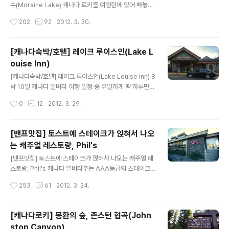
중간중간 별장같이 생긴 롯지들과 이곳의 명물인 샤또 레
수(Moraine Lake) 캐나다 로키를 여행함에 있어 빼놓을
이크 루이스 호텔, 그리고 제가 묶었었던 레이크 루이스 인
수 없는 절경이 있다면 모레인 호수를 말하곤 합니다. "죽
작성시간
202
92
2012. 3. 30.
(관련글 : 레이크 루이스인, Lake Louise Inn)등 몇 개의
기전에 가봐야 할 절경 20선", "신이 만든 환상의 풍경",
호텔밖에 없습니다. 상..
"캐나다에서 가장 아름다운 호수" 등의 수식어가 붙은 모레
인 호수는 캐나다 로키 일대가 유네스코 세계문화유산에
[캐나다숙박/호텔] 레이크 루이스인(Lake L
오르는데 일조했던 곳이기도 하며, 캐나다의 20달러 구 지
ouise Inn)
폐 뒷면에 새겨진 풍경이기도 합니다. 저는 환상의 풍경을
글 내용
직접 보기 위해 이른 아침부터 발걸음을 재촉합니다. 잘 가
[캐나다숙박/호텔] 레이크 루이스인(Lake Louise Inn) 8
꿔놓은 화단이 예뻤던 펜션, 모레인 호수 가는 길 모레인 호
박 10일 캐나다 알버타 여행 일정 중 유일하게 딱 하루만
수 가는 침엽수림 길, 캐나다 로키 모레인 호수를 찾아가는
묵었던 곳으로 오늘은 알버타의 최대 명소인 레이크 루이
작성시간
0
12
2012. 3. 29.
길은 매우 쉽습니다. 이곳의 최대 명소인 '레이크 루이스'를
스의 "레이크 루이스인(Lake Louise Inn)" 호텔에 대해
향해 가다..
간단하게 리뷰할께요. 유키구라모토 레이크루이스의 주 배
경지인 레이크루이스는 수려하고 환상적인 호수 풍경으로
[밴프맛집] 토스트에 스테이크가 얹혀서 나오
유명한 곳 입니다. 유네스코 "세계 10대 절경", "BBC에서
는 캐주얼 레스토랑, Phil's
선정한 죽기전에 가봐야 할 곳 11위"에 랭크된 갖가지 기록
글 내용
과 수식어로 많은 관광객들을 불러모으고 있는 레이크 루
[밴프맛집] 토스트에 스테이크가 얹혀서 나오는 캐주얼 레
이스(Lake Louise). 특히 호수를 바로 앞에 두고 있는 샤
스토랑, Phil's 캐나다 알버타주는 AAA등급의 스테이크
또 레이크 루이스 호텔은 그 자체만으로도 또 하나의 볼거
맛으로 유명합니다. 특히 관광도시인 밴프는 분위기도 좋
작성시간
253
61
2012. 3. 24.
리. 하지만 워낙 숙박 가격이 비싸 엄두가 안나실텐데요. ..
으면서 스테이크 잘하는 맛집들이 많은데요, 캐나다 물가
가 높은 탓도 있지만 관광지다 보니 외식비용에 쓰이는 비
용이 썩 저렴하진 않습니다. 그래도 알버타에 머무는 동안
[캐나다로키] 몽환의 숲, 존스턴 협곡(John
은 스테이크를 맛보실 기회가 많을 줄 압니다. 그렇다고 매
ston Canyon)