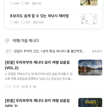
539
89
조회
112
초보자도 쉽게 할 수 있는 찌낚시 채비법
487
107
조회
100
여행/가을 캐나다
분류 전체보기
주요 글 목록
입질의 추억의 신간, <꾼의 황금 레시피>를 출간하였습니다.
모두보기
공지
[완결] 우리부부의 캐나다 로키 여행 모음집
(VOL.2)
글 내용
※ '완결된 카테고리'는 한 페이지에 모든 글을 찾아볼 수 있
도록 여행 모음집을 발행하고 있습니다. 관심있는 장소를
클릭하면 본문으로 연결됩니다. (참고로 2011년에 작성된
작성시간
2
0
2018. 5. 18.
글이라 지금의 사정과는 다를 수 있습니다. 오래된 글이다
보니 지금 읽어보면 다소 오글거리네요. ^^;) - 스크롤이 길
어 상, 하편으로 나눕니다. 상편을 못 보신 분들은 여기를
[완결] 우리부부의 캐나다 로키 여행 모음집
클릭 → [완결] 우리부부의 캐나다 로키 여행 모음집(VOL.
(VOL.1)