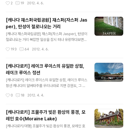
작성시간
2
19
2012. 4. 6.
이 좁고 시설물 퀄리티가 떨어지는 편입니다. 그런데 가격
캐나다 전역에 퍼져있는 페밀리 레스토랑인듯 한데 캐나다
은 밴프의 3성급 호텔과 비..
물가에 비해 의외로 가격이 저렴한 메뉴들을 선보이고 있
는 곳입니다. 재스퍼에 들리실때 다른 레스토랑의 부담스
[캐나다 재스퍼국립공원] 재스퍼(자스퍼 Jas
러운 가격이 걱정되신다면 이곳에 들러 적당한 가격으로
per), 탄성이 절로나오는 거리
즐거운 한끼 식사가 가능하리라고 봐요. 이날은 저와 아내
글 내용
가 각각 1개씩 메인디쉬를 주문했는데 하나는 성공, 하나는
[캐나다 재스퍼국립공원] 재스퍼(자스퍼 Jasper), 탄성이
실패했답니다. 그게 뭔지 한번 보러 가실까요. ^^; 이곳의
절로나오는 거리 복잡한 일상을 잠시 떠나 유랑하다보면
자세한 위치는 모릅니다. 하지만 찾는덴 별 어려움이 없을
마음 한구석에서 위로받고 싶은 마음이 들곤 합니다. 한때
작성시간
193
64
2012. 4. 6.
꺼예요. 몇 블록 안되는 자그마한 재스퍼 마을의 중심에 저
유행처럼 번졌었던 어느 광고의 카피문구가 있었죠. "열심
렇게 떡하니 버티고 있으니깐요..
히 일한 당신 떠나라!" 그렇게 떠난 곳이 바로 캐나다였고
재스퍼(Jasper)는 열흘 일정 중 이틀동안 머물다 갔던 작
[캐나다로키] 레이크 루이스의 유일한 상점,
고 아담한 도시였습니다. 이곳을 둘러보고 있노라면 진정
레이크 루이스 정션
자연속에 어울리는 도시가 어떤 것인지를 알게 했다랄까
글 내용
요. 아침에 일어나면 차소리 대신 새소리가 반겼고, 담배꽁
[캐나다로키] 레이크 루이스의 유일한 상점, 레이크 루이스
초 하나 없는 클린한 거리에 바람의 소리마저 감미롭게 들
정션 캐나다의 알버타주를 우리나라로 치면 강원도, 그 중
려왔던 이곳 재스퍼. 과연 사람사는 곳이 맞는가 싶을 정도
에서도 캐나다 로키는 마치 태백산맥과 같이 사람의 발길
작성시간
0
18
2012. 4. 4.
로 지나치게 깨끗한 도시의 전형을 보여주었습니다. 여기
이 닿지 않은 곳이 대부분입니다. 그렇다보니 대중교통 수
에 플러스 알파로 한발짝 내디딜 ..
단도 많지 않고 인적도 드문편입니다. 하지만 캐나다에서
가장 아름다운 호수 넘버원을 갖고 있는 곳이기도 하죠. ^^
[캐나다로키] 조물주가 빚은 환상의 풍경, 모
바로 "레이크 루이스"입니다. 이 멋진 광경을 보기 위해 해
레인 호수(Moraine Lake)
마다 수많은 관광객들이 찾아오지만 정작 레이크 루이스
글 내용
주변엔 숙박시설이 많지 않습니다. 숙박시설이라고 해봐야
[캐나다로키/여행] 조물주가 빚은 환상의 풍경, 모레인 호