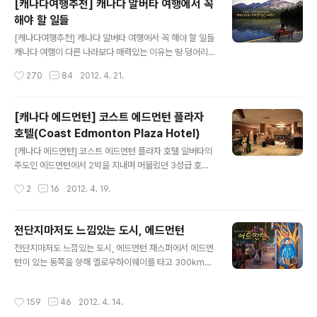
[캐나다여행추천] 캐나다 알버타 여행에서 꼭
로비에 "말츠(MALTS)"라는 오픈형 레스토랑이 있습니
해야 할 일들
다. 그렇게 고급스럽거나 한게 아닌 부담없는 가격으로 식
글 내용
사를 할 수 있는 다소 가벼운 느낌의 레스토랑입니다. 이곳
[캐나다여행추천] 캐나다 알버타 여행에서 꼭 해야 할 일들
에서 캐나다의 마지막 저녁을 들었습니다. 그간 여행하면
캐나다 여행이 다른 나라보다 매력있는 이유는 땅 덩어리
서 스테이크는 원없이 먹어봤기에 좀 다른걸 시켜봅니다.
가 넓어서 가야 할 곳이 많다는 점 외에도 크게 묶어서 총 1
작성시간
270
84
2012. 4. 21.
Pork Tenderloin with Balamic Pears($19.95)와 C
0개의 주가 저마다 독특한 풍경과 기후, 그리고 서로 다른
hicken Oscar(..
문화를 가지고 있어서라고 봅니다. 이는 방대하게 걸쳐 있
는 북미대륙의 특징이기도 하면서 동과 서, 남과 북의 서로
[캐나다 에드먼턴] 코스트 에드먼턴 플라자
다른 환경과 다양성을 가지기에 여행자들은 같은 캐나다
호텔(Coast Edmonton Plaza Hotel)
내에서도 주에 따라 새로운 느낌으로 다가올 수 있다는 것
글 내용
입니다. 캐나다엔 각기 다른 색깔을 가진 주가 있지만 그 중
[캐나다 에드먼턴] 코스트 에드먼턴 플라자 호텔 알버타의
에서도 저는 한국의 강원도격에 속한다는 때묻지 않은 순
주도인 에드먼턴에서 2박을 지내며 머물렀던 3성급 호텔
수의 땅, 알버타주를 9박 11일로 다녀온 적이 있습니다. 여
입니다. 열흘동안 캐나다 여행을 하면서 머물렀던 호텔 중
작성시간
2
16
2012. 4. 19.
행을 다녀온지도 벌써 근 6개월이 넘어가는 듯한 이 시점
가장 만족도가 좋았습니다. 에드먼턴을 여행하실 분들에게
에서 다시 캐나다의 여행 성..
좋은 정보가 되길 바라면서 함께 살펴보러 가겠습니다. 코
스트 에드먼턴 플라자 호텔의 로비 엘리베이터는 특이하게
전단지마저도 느낌있는 도시, 에드먼턴
도 룸카드를 꽂아야 운행이 됩니다. 이걸 모르는 어느 외국
글 내용
전단지마저도 느낌있는 도시, 에드먼턴 재스퍼에서 에드먼
인 관광객이 왜 엘리베이터가 안움직이냐며 어쩔줄 몰라하
턴이 있는 동쪽을 향해 옐로우하이웨이를 타고 300km가
자 아내가 카드를 꽂고 있네요. ^^ 외국인 반응. "오~ 그런
넘도록 달리면 끝나지 않을 것만 같은 빽빽한 침엽수림과
거였어? ㅋㅋ" 건물이 꽤 크고 룸도 많은 대형급 호텔입니
웅장한 로키산맥의 암봉들이 사라지면서 완만하게 이어진
다. 룸도 3성급 호텔 치고 넓은 편. 침대로 퀸 사이즈가 트
작성시간
159
46
2012. 4. 14.
평야지대가 나옵니다. 끝없이 펼쳐진 곡창지대와 광활한
윈으로 장착된(?) 방이 너무 맘에 듭니다. 우리는 각자 침대