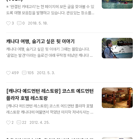
1) 본문 바로가기 → 캐나다에서 가장 예쁜 호수, 말린호수
글 내용
(maligne Lake) 본문 바로가기 → 에드먼턴 여행(2), 우
※ '완결된 카테고리'는 한 페이지에 모든 글을 찾아볼 수 있
크라이나 생활상을 엿볼 수 있었던 가정집 환경 본문 바로
도록 여행 모음집을 발행하고 있습니다. 관심있는 장소를
가기 → 밴프 파크로지의 풀코스 요리 본문 바로가기 → 마
클릭하면 본문으로 연결됩니다. (참고로 2011년에 작성된
작성시간
3
0
2018. 5. 18.
릴린먼로의 촬영지로 유명한 밴프 스프링스 호텔 본문 바
글이라 지금의 사정과는 다를 수 있습니다. 오래된 글이다
로가..
보니 지금 읽어보면 다소 오글거리네요. ^^;) - 스크롤이 길
어 상, 하편으로 나눕니다. 본문 바로가기 → 누구나 꿈꾸는
캐나다 여행, 숨기고 싶은 뒷 이야기
궁극의 여행지, 캐나다 로키(프롤로그) 본문 바로가기 →
글 내용
캐나다 여행, 숨기고 싶은 뒷 이야기 그때는 몰랐습니다.
캘거리의 라이프 스타일을 엿볼 수 있는 프린스 아일랜드
'끝없는 발견'이라는 슬로건 아래 무작정 떠났던 캐나다 여
공원 본문 바로가기 → 죽은자의 영혼이 잠든 호수, 미네완
행. 그것은 생전 해본적도 없는 9박 11일간의 렌터카 여행
카 본문 바로가기 → 감당이 안되는 캐네디언의 아침식사
이였습니다. 딱히 해외여행 경험이 많은것도 아니고 영어
본문 바로가기 → 고스트 호수, 인디언 후손의 맛과 정취를
작성시간
459
105
2012. 5. 3.
구사도 안되는 내가 그곳에서 무엇을 발견할 수 있을까? 기
찾아서 본문 바로가기 → 카나나스키스 국립공원의 여행사
대감 보단 걱정이 앞섰지요. 그래서 여행 준비를 더 철저하
진들 본문 바로가기..
게 하려했는지도 모릅니다. 설레임 반 두려움 반으로 떠난
[캐나다 에드먼턴 레스토랑] 코스트 에드먼턴
캐나다 여행. 그렇게 9박 11일 동안 경험하고 쓴 이야기는
플라자 호텔 레스토랑
이 글로 57건이 되었고 이제 58번째 이야기로 마무리를
글 내용
지으려고 합니다. 9월 21일 연재 시작 후 236일째입니다.
[캐나다 에드먼턴 레스토랑] 코스트 에드먼턴 플라자 호텔
밴프(Banff) 보우폭포로 가는 숲길, 캐나다 알버타 캐나다
레스토랑 캐나다에 머물면서 먹었던 마지막 저녁식사는 코
로의 여행길은 비밀스럽고 몽환적인 숲길로 들어가는 것과
스트 에드먼턴 플라자 호텔 로비에 있는 레스토랑을 이용
작성시간
2
22
2012. 4. 25.
도 같았습니다. 스..
하였습니다. 코스트 에드먼턴 호텔을 묶으시려는 분들은
코스트 에드먼턴 플라자 호텔 글을 참고하세요. 오늘은 레
스토랑 이용 후기 그리고 앞으로의 여행 계획입니다. 1층