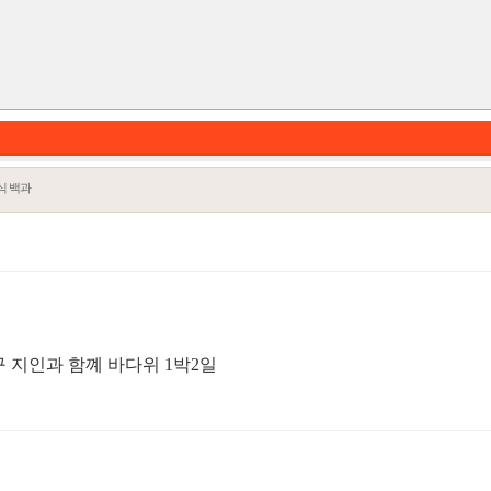
식 백과
 지인과 함꼐 바다위 1박2일
카테고리