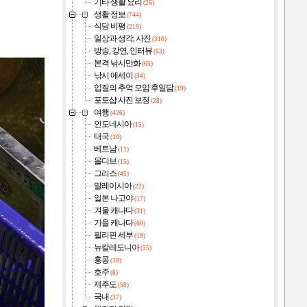
기타 생활 요리
(26)
생활 정보
(744)
식당 비평
(219)
일상과 생각, 사진
(316)
방송, 강연, 인터뷰
(63)
본격 낚시만화
(65)
낚시 에세이
(34)
입질의 추억 모임 후일담
(19)
포토샵 사진 보정
(28)
여행
(426)
인도네시아
(15)
태국
(10)
베트남
(11)
몰디브
(15)
그리스
(45)
말레이시아
(22)
일본 나고야
(17)
겨울 캐나다
(31)
가을 캐나다
(60)
필리핀 세부
(19)
뉴칼레도니아
(55)
홍콩
(18)
호주
(8)
제주도
(58)
국내
(37)