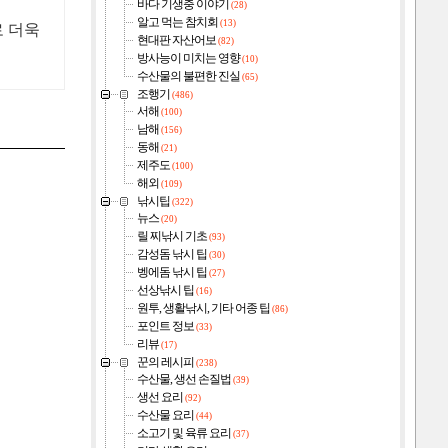
바다 기생충 이야기
(28)
알고 먹는 참치회
(13)
로 더욱
현대판 자산어보
(82)
방사능이 미치는 영향
(10)
수산물의 불편한 진실
(65)
조행기
(486)
서해
(100)
남해
(156)
동해
(21)
제주도
(100)
해외
(109)
낚시팁
(322)
뉴스
(20)
릴 찌낚시 기초
(93)
감성돔 낚시 팁
(30)
벵에돔 낚시 팁
(27)
선상낚시 팁
(16)
원투, 생활낚시, 기타 어종 팁
(86)
포인트 정보
(33)
리뷰
(17)
꾼의 레시피
(238)
수산물, 생선 손질법
(39)
생선 요리
(92)
수산물 요리
(44)
소고기 및 육류 요리
(37)