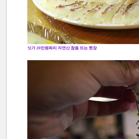
싯가 20만원짜리 자연산 참돔 뜨는 현장