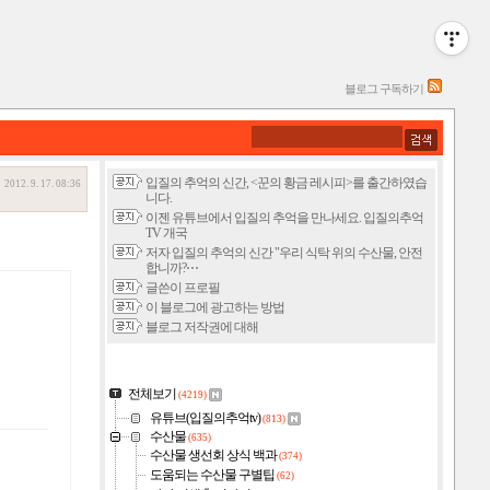
블로그 구독하기
입질의 추억의 신간, <꾼의 황금 레시피>를 출간하였습
2012. 9. 17. 08:36
니다.
이젠 유튜브에서 입질의 추억을 만나세요. 입질의추억
TV 개국
저자 입질의 추억의 신간 "우리 식탁 위의 수산물, 안전
합니까?⋯
글쓴이 프로필
이 블로그에 광고하는 방법
블로그 저작권에 대해
전체보기
(4219)
유튜브(입질의추억tv)
(813)
수산물
(635)
수산물 생선회 상식 백과
(374)
도움되는 수산물 구별팁
(62)