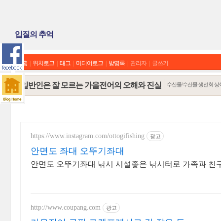
입질의 추억
홈
|
위치로그
|
태그
|
미디어로그
|
방명록
|
관리자
|
글쓰기
일반인은 잘 모르는 가을전어의 오해와 진실
수산물/수산물 생선회 상
https://www.instagram.com/ottogifishing
광고
안면도 좌대 오뚜기좌대
안면도 오뚜기좌대 낚시 시설좋은 낚시터로 가족과 친구
http://www.coupang.com
광고