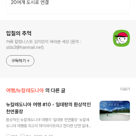
20여개 도시로 연결
로그 정보
입질의 추억
어류 칼럼니스트 김지민이 바라본 세상 (문의 :
slds3@hanmail.net)
구독하기
더보기
여행/뉴칼레도니아
의 다른 글
뉴칼레도니아 여행 #10 - 일데팡의 환상적인
천연풀장
글 내용
환상적인 뉴칼레도니아 여행지 '일데팡 천연풀장' 뉴칼레
도니아 여행중 최고의 하이라이트라고 한다면 단연 일데팡
의 천연풀장을 꼽습니다. 해수면과 같은 높이의 산호들이