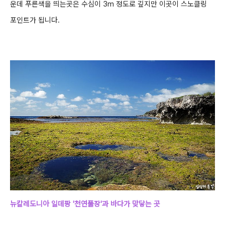
운데 푸른색을 띄는곳은 수심이 3m 정도로 깊지만 이곳이
스노클링
포인트가 됩니다.
뉴칼레도니아 일데팡 '천연풀장'과 바다가 맞닿는 곳