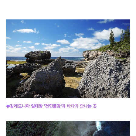
뉴칼레도니아 일데팡 '천연풀장'과 바다가 만나는 곳