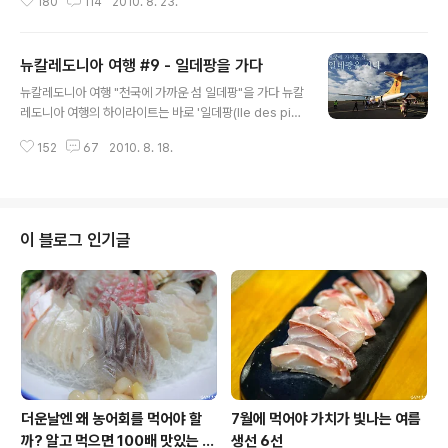
180
114
2010. 8. 23.
자연 방파제 역활을 하면서 파도를 막아주기 때문에 오로
만 일대는 그야말로 호수같이 고요하면서 옥빛 바다가 펼
쳐집니다. 그리고 산호바위의 틈새속으로 작은 물줄기가
뉴칼레도니아 여행 #9 - 일데팡을 가다
들어와 천연풀장을 형성하는데 형형색색의 열대어들이 노
글 내용
닐고 있어 마치 거대한 아쿠아리움에서 헤엄치는 착각마저
뉴칼레도니아 여행 "천국에 가까운 섬 일데팡"을 가다 뉴칼
든답니다. ^^ 고요한 적막을 깨고 강줄기를 따라가면 눈앞
레도니아 여행의 하이라이트는 바로 '일데팡(Ile des pin
에 환상적인 풍경이 펼쳐지는 오로 천연풀장! 뉴칼레도니
s)'입니다. 뉴칼레도니아 신혼여행으로 최고의 관광지이자
아에서 가장 유명한 관광지인데도 깨끗하게 보존이 되어
152
67
2010. 8. 18.
휴양지인 일데팡은 누메아에서 비행기로 20분 정도, 선박
있고 때묻지 않은 대자연을 몸으로 체험할 수 있었어요. 오
으로는 2시간 30분 가량 걸리는 섬입니다. 뉴칼레도니아
늘은 일데팡의 천연풀장으로 갑니다. ^^ 뉴칼레도니아 여
신혼여행 상품에서 일데팡은 거의 빠지지 않는 추천 코스
행 ..
인데요. 뉴칼레도니아 여행중 일데팡이 차지하는 비중은 5
0% 이상으로 이곳을 여행하지 않고선 뉴칼레도니아 여행
이 블로그 인기글
을 제대로 하지 못했다고 해도 과언이 아니랍니다. 이제부
터 천혜의 자연과 산호바다가 살아 숨쉬는 곳 일데팡으로
출발해보아요 ^^* 뉴칼레도니아 여행 #9, 천국에 가까운
섬 '일데팡'을 가다. 마젠타 국내선 공항 2일차 아침이 밝았
어요. 호텔 프런트에 콜택시를..
더운날엔 왜 농어회를 먹어야 할
7월에 먹어야 가치가 빛나는 여름
까? 알고 먹으면 100배 맛있는 농
생선 6선