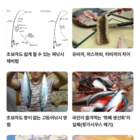
어 종류와 제철 이야기
초보자도 쉽게 할 수 있는 찌낚시
유비끼, 마스까와, 히비끼의 차이
채비법
초보자도 꽝이 없는 고등어낚시 방
국민이 즐겨먹는 '뷔페 생선회'의
법
실체(팡가시우스 메기)