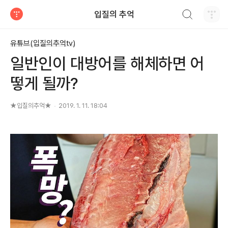
검색하기
입질의 추억
티스토리
유튜브(입질의추억tv)
일반인이 대방어를 해체하면 어
떻게 될까?
★입질의추억★
2019. 1. 11. 18:04