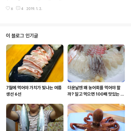
↓ 많은 시청 바래요. ^^ 대방어 반값에 구매해 배터지게
6
4
2019. 1. 2.
먹는 방법(입질의추억tv : https://www.youtube.com/
입질의추억tv) 정기구독자를 위한 즐겨찾기+
이 블로그 인기글
7월에 먹어야 가치가 빛나는 여름
더운날엔 왜 농어회를 먹어야 할
생선 6선
까? 알고 먹으면 100배 맛있는 농
어 종류와 제철 이야기