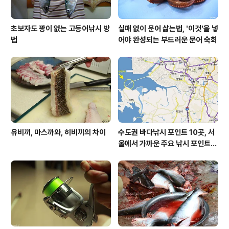
초보자도 꽝이 없는 고등어낚시 방
실패 없이 문어 삶는법, '이것'을 넣
법
어야 완성되는 부드러운 문어 숙회
유비끼, 마스까와, 히비끼의 차이
수도권 바다낚시 포인트 10곳, 서
울에서 가까운 주요 낚시 포인트
모음