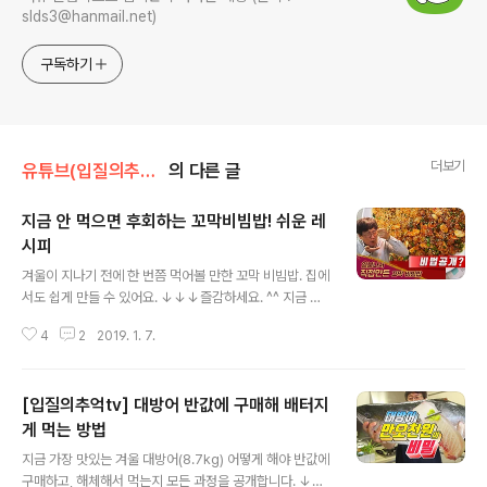
slds3@hanmail.net)
구독하기
더보기
유튜브(입질의추억tv)
의 다른 글
지금 안 먹으면 후회하는 꼬막비빔밥! 쉬운 레
시피
글 내용
겨울이 지나기 전에 한 번쯤 먹어볼 만한 꼬막 비빔밥. 집에
서도 쉽게 만들 수 있어요. ↓↓↓즐감하세요. ^^ 지금 안
먹으면 후회하는 꼬막비빔밥! 쉬운 레시피(입질의추억tv :
4
2
2019. 1. 7.
https://www.youtube.com/입질의추억tv) 정기구독자
를 위한 즐겨찾기+
[입질의추억tv] 대방어 반값에 구매해 배터지
게 먹는 방법
글 내용
지금 가장 맛있는 겨울 대방어(8.7kg) 어떻게 해야 반값에
구매하고, 해체해서 먹는지 모든 과정을 공개합니다. ↓↓