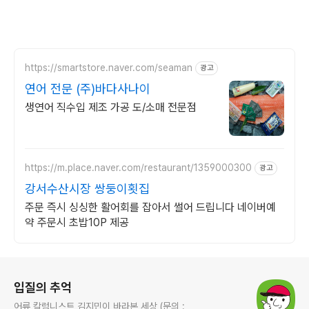
https://smartstore.naver.com/seaman
광고
연어 전문 (주)바다사나이
생연어 직수입 제조 가공 도/소매 전문점
https://m.place.naver.com/restaurant/1359000300
광고
강서수산시장 쌍둥이횟집
주문 즉시 싱싱한 활어회를 잡아서 썰어 드립니다 네이버예
약 주문시 초밥10P 제공
로그 정보
입질의 추억
어류 칼럼니스트 김지민이 바라본 세상 (문의 :