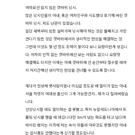
여자로선 쉽지 않은 갯바위 낚시.
많은 낚시인들이 아내, 혹은 여자친구와 시도했다 포기해 버린 갯
바위 낚시. 저도 난관이 있었습니다.
일단 새벽부터 밤잠 설쳐가며 낚시해야 하는 것은 둘째치고 가장
견디기 힘든 것은 갯바위에서의 생리적인 현상을 해결하는 것.
그런데 이것도 몇 년 정도 조력이 쌓이다 보니 요령이란게 생깁니
다. 어차피 인적 없는 갯바위에선 보는 사람도 없으니 요령껏
해결해도 되지만 이제는 아예 갯바위에 선 순간부터 철수할 때까
지 어지간해선 생리적인 현상을 건너뛸 수 있도록 합니다.
게다가 전생에 뱃사람이였나 의심갈 정도로 배 멀미가 없는 아내.
서울 깍쟁이 여대생 출신이 그게 가능한건지.. 제가 다 질려버렸습
니다.
선상낚시할 때도 멀미하는 걸 못봤고. 특히 뉴칼레도니아에서 트
롤링 낚시를 했을 때 얘깁니다만 3m가 넘는 파도를 타고 넘으며
바이킹 뺨치는 이격에 저는 속이 뒤틀려 아무것도 못했지만 아내
는 암시롱도 안했다는게 신기할 정도입니다.