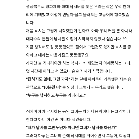
평상복으로 방파제와 좌대 낚시터를 찾은 우리는 작은 우럭 한마
리에 기뻐했고 이렇게 연달아 물고 올라오는 고등어에 행복했습
니다.
처음 낚시는 그렇게 시작했던거 같아요. 아마 우리 커플 뿐 아니라
대다수의 분들이 낚시를 이렇게 시작하지 않았나 싶습니다. ^^
지금 생각해도 참 풋풋했었죠. 젊어서 그런것도 있지만 낚시를 좋
아하고 대하는 마음가짐도 풋풋했구요.
하지만 늘 기다려야만 하는 낚시가 왜 재밌는지 이해못하는 그녀.
몇 시간째 이러고 서 있으니 슬슬 지치기 시작합니다.
"잡히지도 않네. 그만 가자"
라는 말에 아쉬움이 가득했던 저는 습
관적으로
"10분만 더"
를 외쳤다 그렇게 싸우기도 했습니다.
"누구는 낚시하고 누구는 기다리고.."
심지어 제가 낚시하는 동안 그녀는 차에서 음악이나 듣고 잠이나
잔다고 하니 이건 좀 아니다 싶었습니다.
"내가 낚시를 그만두던가 아니면 그녀가 낚시를 하던가"
그러다 하루는 그녀의 손에 낚시대를 쥐어주면서 고등어, 학공치