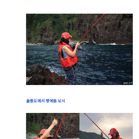
울릉도에서 벵에돔 낚시