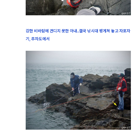
강한 비바람에 견디지 못한 아내..결국 낚시대 팽게쳐 놓고 자포자
기, 추자도에서