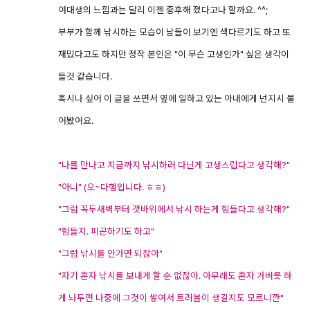
여대생의 느낌과는 달리 이젠 중후해 졌다고나 할까요. ^^;
부부가 함께 낚시하는 모습이 남들이 보기엔 색다르기도 하고 또
재밌다고도 하지만 정작 본인은 "이 무슨 고생인가" 싶은 생각이
들것 같습니다.
혹시나 싶어 이 글을 쓰면서 옆에 일하고 있는 아내에게 넌지시 물
어봤어요.
"나를 만나고 지금까지 낚시하러 다닌게 고생스럽다고 생각해?"
"아니" (오~다행입니다. ㅎㅎ)
"그럼 꼭두새벽부터 갯바위에서 낚시 하는게 힘들다고 생각해?"
"힘들지. 피곤하기도 하고"
"그럼 낚시를 안가면 되잖아"
"자기 혼자 낚시를 보내게 할 순 없잖아. 아무래도 혼자 가버릇 하
게 놔두면 나중에 그것이 쌓여서 트러블이 생길지도 모르니깐"