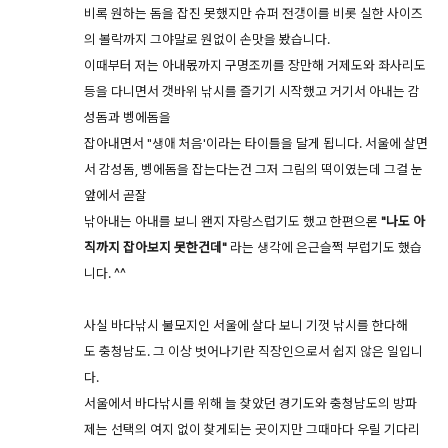
비록 원하는 돔을 잡진 못했지만 슈퍼 전갱이를 비롯 실한 사이즈
의 볼락까지 그야말로 원없이 손맛을 봤습니다.
이때부터 저는 아내몫까지 구명조끼를 장만해 거제도와 좌사리도
등을 다니면서 갯바위 낚시를 즐기기 시작했고 거기서 아내는 감
성돔과 벵에돔을
잡아내면서 "생애 처음'이라는 타이틀을 달게 됩니다. 서울에 살면
서 감성돔, 벵에돔을 잡는다는건 그저 그림의 떡이였는데 그걸 눈
앞에서 곧잘
낚아내는 아내를 보니 왠지 자랑스럽기도 했고 한편으론
"나도 아
직까지 잡아보지 못한건데"
라는 생각에 은근슬쩍 부럽기도 했습
니다. ^^
사실 바다낚시 불모지인 서울에 살다 보니 기껏 낚시를 한다해
도 충청남도. 그 이상 벗어나기란 직장인으로서 쉽지 않은 일입니
다.
서울에서 바다낚시를 위해 늘 찾았던 경기도와 충청남도의 방파
제는 선택의 여지 없이 찾게되는 곳이지만 그때마다 우릴 기다리