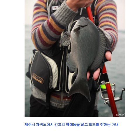
제주시 차귀도에서 긴꼬리 벵에돔을 잡고 포즈를 취하는 아내