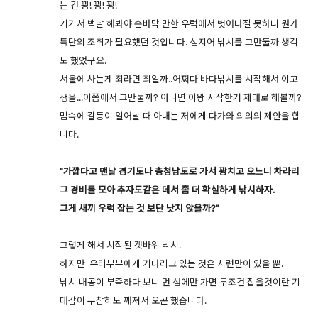
는 건 꽝! 꽝! 꽝!
거기서 백날 해봐야 손바닥 만한 우럭에서 벗어나질 못하니 뭔가
특단의 조취가 필요했던 것입니다. 심지어 낚시를 그만둘까 생각
도 했었구요.
서울에 사는게 죄라면 죄일까..어쩌다 바다낚시를 시작해서 이고
생을...이쯤에서 그만둘까? 아니면 이왕 시작한거 제대로 해볼까?
맘속에 갈등이 일어날 때 아내는 저에게 다가와 의외의 제안을 합
니다.
"가깝다고 맨날 경기도나 충청남도로 가서 꽝치고 오느니 차라리
그 경비를 모아 추자도같은 데서 좀 더 확실하게 낚시하자.
그게 새끼 우럭 잡는 것 보단 낫지 않을까?"
그렇게 해서 시작된 갯바위 낚시.
하지만 우리부부에게 기다리고 있는 것은 시련만이 있을 뿐.
낚시 내공이 부족하다 보니 먼 섬에만 가면 무조건 잡을것이란 기
대감이 무참히도 깨져서 오곤 했습니다.