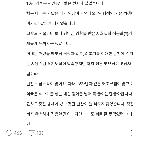
10년 가까운 시간동안 많은 변화가 있었습니다.
처음 아내를 만났을 때의 인상이 기억나요. "전형적인 서울 깍쟁이
아가씨" 같은 이미지었습니다.
고향도 서울이다 보니 영남권 영향을 받은 저희집의 식문화(?)가
새롭게 느껴지곤 했답니다.
아내는 어렸을 때부터 버섯과 갈치, 쇠고기를 이용한 반찬에 김치
는 시원스런 경기도식에 익숙했지만 저희 집은 부모님이 부산사
람이라
반찬도 남도식이 많아요. 파래, 모자반과 같은 해초무침이 많고 미
역국은 쇠고기를 넣는 대신 광어를 넣어 푹 끓이는걸 좋아합니다.
김치도 젓갈 냄새가 났고 젓갈 반찬이 늘 빠지지 않았습니다. 젓갈
까지 완벽하게 적응한건 아니지만 그래도 회를 잘 못먹었던 그녀
가
468
136
저 따라 다니다 보니 이젠 회도 잘 먹고 심지어 횟집에서 썰어진