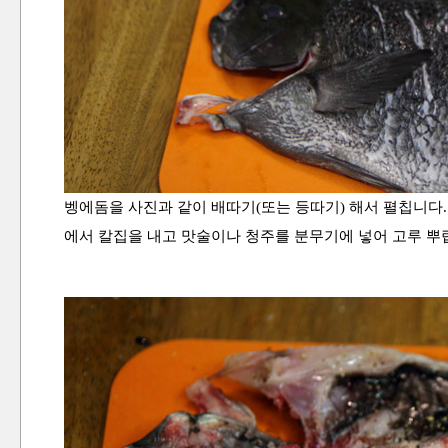
벵에돔을 사진과 같이 배따기(또는 등따기) 해서 펼칩니다.
에서 칼집을 내고 맛술이나 청주를 분무기에 넣어 고루 뿌