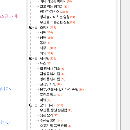
바다 기생충 이야기
(28)
알고 먹는 참치회
(13)
현대판 자산어보
(82)
 소금과 후
방사능이 미치는 영향
(10)
수산물의 불편한 진실
(65)
조행기
(486)
서해
(100)
남해
(156)
동해
(21)
제주도
(100)
해외
(109)
낚시팁
(322)
뉴스
(20)
릴 찌낚시 기초
(93)
감성돔 낚시 팁
(30)
벵에돔 낚시 팁
(27)
선상낚시 팁
(16)
습니다.
원투, 생활낚시, 기타 어종 팁
(86)
포인트 정보
(33)
리뷰
(17)
꾼의 레시피
(238)
수산물, 생선 손질법
(39)
생선 요리
(92)
수산물 요리
(44)
다.)
소고기 및 육류 요리
(37)