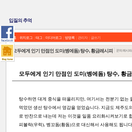
입질의 추억
홈
|
위치로그
|
태그
|
미디어로그
|
방명록
|
관리자
|
글쓰기
모두에게 인기 만점인 도미(벵에돔) 탕수, 황금레시피
꾼의 레시피
모두에게 인기 만점인 도미(벵에돔) 탕수, 황
탕수하면 대게 중식을 떠올리지만, 여기서는 전분기 없는 
먹었던 생선 탕수에서 영감을 얻었습니다. 지금도 제주도의
로 반찬으로 내는데 저는 이것을 일품 요리화시켜보기로 합
피볼락(우럭), 벵꼬돔(황돔)으로 대신해서 사용해도 됩니다