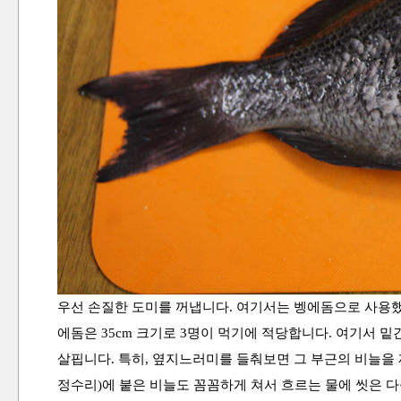
우선 손질한 도미를 꺼냅니다. 여기서는 벵에돔으로 사용
에돔은 35cm 크기로 3명이 먹기에 적당합니다. 여기서 
살핍니다. 특히, 옆지느러미를 들춰보면 그 부근의 비늘을 
정수리)에 붙은 비늘도 꼼꼼하게 쳐서 흐르는 물에 씻은 