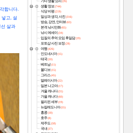
기타 생활 요리
(26)
생활 정보
(744)
생각합니다.
식당 비평
(219)
일상과 생각, 사진
(316)
넣고, 설
방송, 강연, 인터뷰
(63)
생선 살과
본격 낚시만화
(65)
낚시 에세이
(34)
입질의 추억 모임 후일담
(19)
포토샵 사진 보정
(28)
여행
(426)
인도네시아
(15)
태국
(10)
베트남
(11)
몰디브
(15)
그리스
(45)
말레이시아
(22)
일본 나고야
(17)
겨울 캐나다
(31)
가을 캐나다
(60)
필리핀 세부
(19)
뉴칼레도니아
(55)
홍콩
(18)
호주
(8)
제주도
(58)
국내
(37)