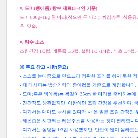
#. 도미(벵에돔) 탕수 재료(
3~4인 기준)
도미 800g~1kg 한 마리(작으면 두 마리), 튀김가루, 식용유, 당
추, 맛술.
#. 탕수 소스
조림간장 1/3컵, 레몬즙
1/3컵, 설탕 1/3~1/4컵, 식초 1/4컵,
※ 주요 참고 사항(중요)
- 소스를 눈대중으로 만드느라 정확한 표기를 하지 못한 점,
- 제 레시피는 밥숟가락과 종이컵을 기준으로 계량합니다.
- 도미(혹은 벵에돔)는 몸길이 35cm 한 마리를 준비하는데
- 진간장도 상관없지만, 이왕이면 조림 간장을 추천하며, 
- 여기서는 대마도 낚시를 갔다가 사 온 일본 조림 간장인
- 레몬즙은 시판되는 레몬주스를 사용하는 것이 편리합니다
- 여기서는 설탕을 1/3컵 사용했지만, 단맛이 많이 올라오