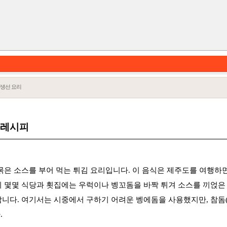
/생선 요리
금레시피
묽은 소스를 부어 먹는 튀김 요리입니다. 이 음식은 제주도를 여행하
카테고리
 몇몇 식당과 횟집에는 우럭이나 벵꼬돔을 바짝 튀겨 소스를 끼얹은
니다. 여기서는 시중에서 구하기 어려운 벵에돔을 사용했지만, 참돔(
.