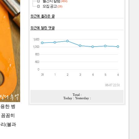
월간지 칼럼
(484)
모집 공고
(28)
08-07 22:51
Total :
Today : Yesterday :
용한 벵
지 꼼꼼히
가리(볼과