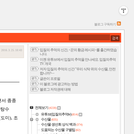
블로그 구독하기
입질의 추억의 신간, <꾼의 황금 레시피>를 출간하였습
2016. 3. 25. 10:43
니다.
이젠 유튜브에서 입질의 추억을 만나세요. 입질의추억
TV 개국
저자 입질의 추억의 신간 "우리 식탁 위의 수산물, 안전
합니까?⋯
글쓴이 프로필
이 블로그에 광고하는 방법
블로그 저작권에 대해
면서 종종
전체보기
(4220)
 탕수
유튜브(입질의추억tv)
(814)
도미), 조
수산물
(635)
수산물 생선회 상식 백과
(374)
도움되는 수산물 구별팁
(62)