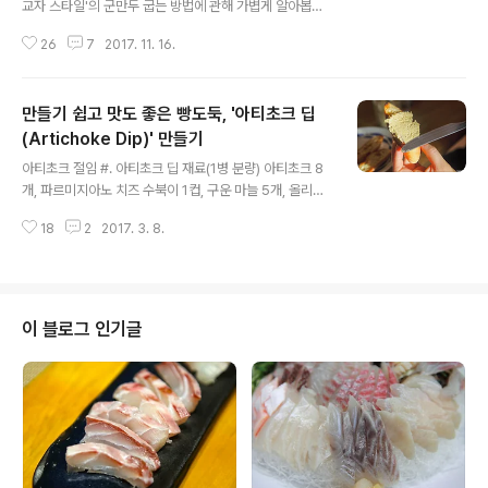
교자 스타일'의 군만두 굽는 방법에 관해 가볍게 알아봅니
다. 이대로만 따라 하신다면, 밖에서 사 먹던 느낌을 집에서
26
7
2017. 11. 16.
도 느낄 수 있을 것입니다. #. 교자 군만두 재료 냉동 만두
8~9개, 밀가루(혹은 전분가루) 1숟가락, 생수 반 컵, 식용
유 약간 #. 만두 양념장 간장과 식초 비율은 3 : 1. 여기에
만들기 쉽고 맛도 좋은 빵도둑, '아티초크 딥
고춧가루 약간 ※ 참고 - 냉동 만두는 밑면이 널찍한 군만두
용을 권합니다. 사진과 같이 밀가루나 전분 가루를 한 숟가
(Artichoke Dip)' 만들기
글 내용
락을 적당히 퍼서 담습니다. 생수 반 컵을 붓고 잘 개어줍니
아티초크 절임 #. 아티초크 딥 재료(1병 분량) 아티초크 8
다. 물양은 여기서 더 많아도 됩니다만, 적으면 안 됩니다.
개, 파르미지아노 치즈 수북이 1컵, 구운 마늘 5개, 올리브
전분 물 농도가 묽어야 바삭해집니다. 간장과 식초, 여기에
유 1스푼, 소금, 후추, ※ 참고 - 제 레시피는 언제나 밥숟가
취향에 따라 고춧가루를 풀어 간단한 양념장을 만듭니다..
18
2
2017. 3. 8.
락, 종이컵, 티스푼으로만 계량합니다. 1스푼 = 1밥숟가락.
※ 아티초크 구입 방법에 관하여 아티초크는 엉겅퀴과 다년
초로 지중해 연안이 원산지이며, 바닷가 근처에서 자랍니
다. 때문에 아티초크를 활용한 음식은 대부분 지중해 연안
을 끼고 있는 나라입니다. 주로 줄기보다는 꽃봉오리를 먹
이 블로그 인기글
는데 국내에는 수요가 많지 않아서 아직은 아티초크의 맛
과 효능을 아는 사람만 알음알음 찾아 먹는 수준입니다. 또
한, 국내에서도 아티초크가 재배되는 줄 압니다. 그러나 양
이 한정되고 가격도 비싸다는 단점이 있습니다. 생 아티초
크는 이러한 농장 쇼..