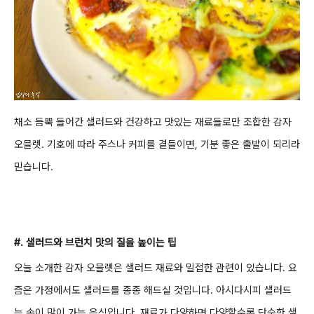
채소 듬뿍 들어간 샐러드와 건강하고 맛있는 재료들로만
조합한 감자
오믈렛. 기호에 따라 주스나 커피를 곁들이면, 기분 좋은 출발이 되리라
믿습니다
.
#.
샐러드와 브런치 맛의
질을
높이는 팁
오늘 소개한 감자 오믈렛은 샐러드 재료와
밀접한 관련이 있습니다.
요
즘은 가정에서도 샐러드를 종종 해드실 것입니다. 아시다시피
샐러드
는
손이 많이 가는 음식입니다. 재료가 다양하면 다양할수록
단순한 샐