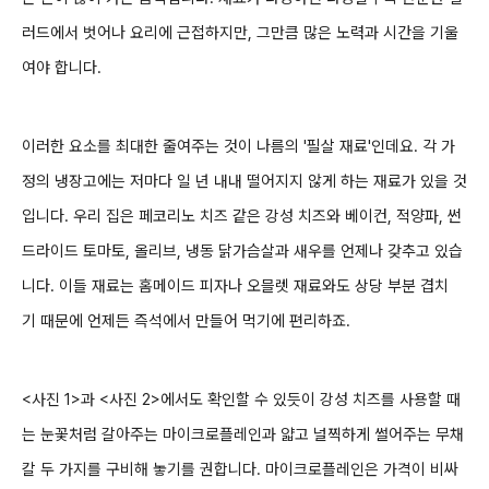
러드에서 벗어나 요
리에 근접하
지만,
그만큼 많은 노력과 시간을 기울
여야 합니다.
이러한 요소를 최대한 줄여주는 것이 나름의 '
필살
재료'
인데요. 각 가
정의
냉장고에는 저마다
일 년 내내 떨어지지 않게 하는
재료가 있을 것
입니다. 우리 집은
페코리노 치즈 같은 강성 치즈와 베이컨, 적양파, 썬
드라이드 토마토, 올리브, 냉동 닭가슴살과 새우를 언제나
갖추고 있습
니다. 이들 재료는 홈메이드 피자나 오믈렛 재료와도 상당 부분 겹치
기 때문에 언제든
즉석에서 만들어 먹기에 편리하죠
.
<사진 1>과 <사진 2>에서도 확인할 수 있듯이
강성 치즈를 사용할 때
는
눈꽃처럼 갈아주는
마이크로플레인과 얇고 널찍하게 썰어주는 무채
칼 두 가지를 구비해 놓기를 권합니다.
마이크로플레인은 가격이 비싸