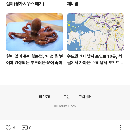
실체(팡가시우스 메기)
채비법
실패 없이 문어 삶는법, '이것'을 넣
수도권 바다낚시 포인트 10곳, 서
어야 완성되는 부드러운 문어 숙회
울에서 가까운 주요 낚시 포인트
모음
의안내
티스토리
로그인
고객센터
© Daum Corp.
6
0