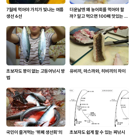
7월에 먹어야 가치가 빛나는 여름
더운날엔 왜 농어회를 먹어야 할
생선 6선
까? 알고 먹으면 100배 맛있는 농
어 종류와 제철 이야기
초보자도 꽝이 없는 고등어낚시 방
유비끼, 마스까와, 히비끼의 차이
법
국민이 즐겨먹는 '뷔페 생선회'의
초보자도 쉽게 할 수 있는 찌낚시