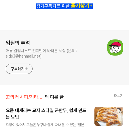
즐겨찾기+
정기구독자를 위한
로그 정보
입질의 추억
어류 칼럼니스트 김지민이 바라본 세상 (문의 :
slds3@hanmail.net)
구독하기
더보기
꾼의 레시피/기타 생활 요리
의 다른 글
요즘 대세라는 교자 스타일 군만두, 쉽게 만드
는 방법
글 내용
요청이 있어서 오늘은 누구나 쉽게 따라 할 수 있는 '일본