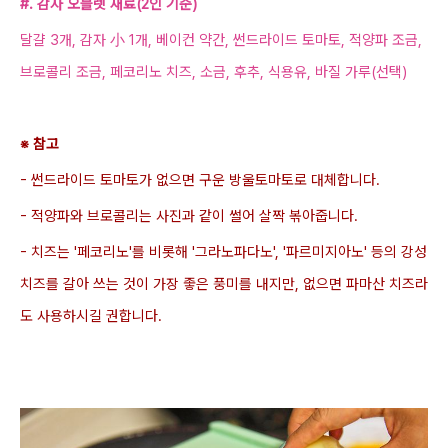
#. 감자 오믈렛 재료(2인 기준)
달걀 3개, 감자 小 1개,
베이컨 약간
, 썬드라이드
토마토, 적양파 조금,
브로콜리 조금, 페코리노 치즈,
소금, 후추, 식용유,
바질 가루(선택)
※ 참고
- 썬드라이드 토마토가 없으면 구운 방울토마토로 대체합니다.
- 적양파와 브로콜리는 사진과 같이 썰어
살짝 볶아줍니다.
-
치즈는 '
페코리노'를 비롯해
'그라노파다노', '파르미지아노' 등의 강성
치즈를 갈아 쓰는 것이 가장 좋은 풍미를 내지만
, 없으면 파마산 치즈라
도 사용하시길 권합니다.