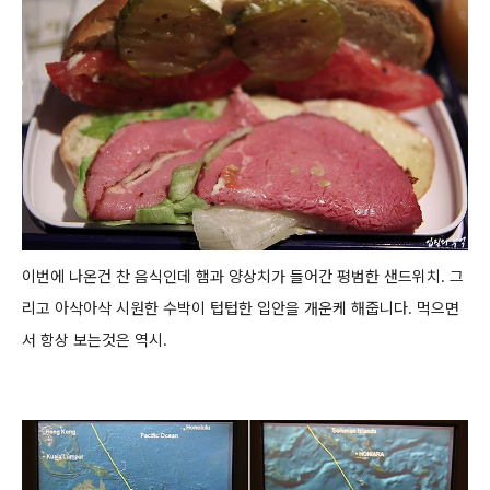
이번에 나온건 찬 음식인데 햄과 양상치가 들어간 평범한 샌드위치. 그
리고 아삭아삭 시원한 수박이 텁텁한 입안을 개운케 해줍니다.
먹으면
서 항상 보는것은 역시.