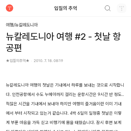
검색하기
입질의 추억
티스토리
여행/뉴칼레도니아
뉴칼레도니아 여행 #2 - 첫날 항
공편
★입질의추억★
2010. 7. 18. 08:19
뉴칼레도니아 여행의 첫날은 기내에서 하루를 보내는 것으로 시작합니
다. 인천공항에서 수도 누메아까지 걸리는
운항시간은 9시간 반 정도..
적잖은 시간을 기내에서 보내야 하지만 여행의 즐거움이란 이미 기내
에서 부터
시작되고 있는거 같습니다.
4박 6일의 일정중 첫날은 이렇
게 부푼 마음을 가득 싣고 비행기에 몸을 태웠습니다. 잠시 후면 보게