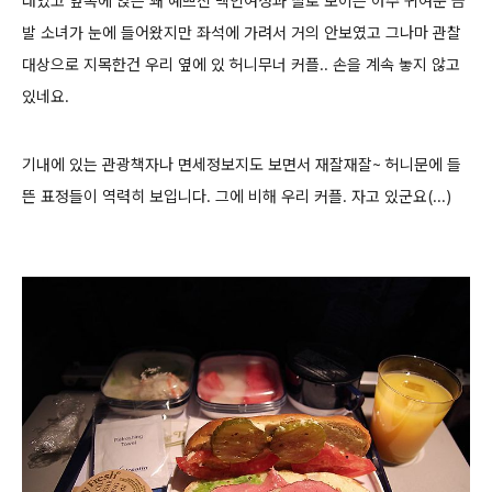
래였고
앞쪽에 앉은 꽤 예쁘신 백인여성과 딸로 보이는 아주 귀여운 금
발 소녀가 눈에 들어왔지만 좌석에 가려서 거의 안보였고
그나마 관찰
대상으로 지목한건 우리 옆에 있 허니무너 커플.. 손을 계속 놓지 않고
있네요.
기내에 있는 관광책자나 면세정보지도 보면서 재잘재잘~ 허니문에 들
뜬 표정들이 역력히 보입니다.
그에 비해 우리 커플.
자고 있군요(...)