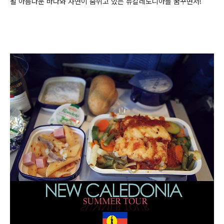
될 아름다운
바다와 자연이 숨쉬고 있는 뉴칼레도니아를 꿈꾸면서!