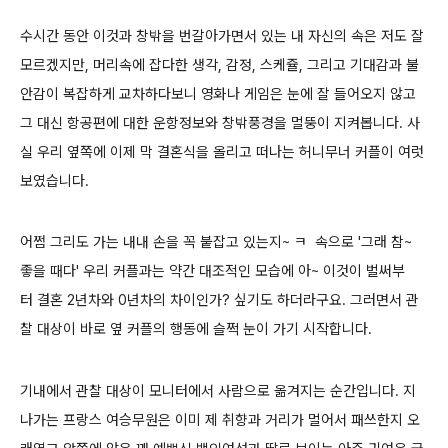
수시간 동안 이것과 창밖을 번갈아가면서 있는 내 자신의 속은 저도 잘
모르겠지만, 머리속에 잡다한 생각, 감정, 스케쥴, 그리고 기대감과 불
안감이
복잡하게 교차하다보니 영화나 게임은 눈에 잘 들어오지 않고
그 대신 항공편에 대한 운항정보와 창밖풍경을 멀뚱이 지켜봅니다.
사
실 우리 옆쪽에 이제 막 결혼식을 올리고 떠나는 허니무너 커플이 여럿
보였습니다.
어쩜 그리도 가는 내내 손을 꼭 붙잡고 있는지~ ㅋ 속으로 '그래 참~
좋을 때다'
우리 커플과는 약간 대조적인 모습에 아~ 이것이 벌써부
터 결혼 2년차와 0년차의 차이인가? 싶기도 하더라구요.
그러면서 관
찰 대상이 바로 옆 커플의 행동에 슬쩍 눈이 가기 시작합니다.
기내에서 관찰 대상이 모니터에서 사람으로 옮겨지는 순간입니다. 지
나가는 프랑스 여승무원은 이미 제 취향과 거리가 멀어서 패쓰한지 오