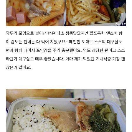
깍두기 모양으로 썰어낸 햄은 다소 생뚱맞았지만 짭쪼름한 엔쵸비 향
이 감도는 펜네는 다 먹어 치웠구요~
메인인 토마토 소스의 대구살도
면과 함께 내어서 포만감을 주기 충분했어요. 양도 상당한 편이고 소스
라던가 대구살도 매우 좋았습니다.
아마 제가 먹었던 기내식중 가장 괜
찮은거 같아요.